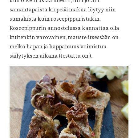
kun oikein asiaa miettii, niin jotain
samantapaista kirpeää makua löytyy niin
sumakista kuin roseepippuristakin.
Roseepippurin annostelussa kannattaa olla
kuitenkin varovainen, mauste itsessään on
melko hapan ja happamuus voimistuu
säilytyksen aikana (testattu on!).