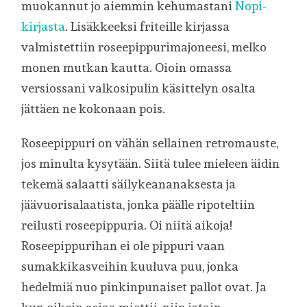
muokannut jo aiemmin kehumastani
Nopi-
kirjasta
. Lisäkkeeksi friteille kirjassa
valmistettiin roseepippurimajoneesi, melko
monen mutkan kautta. Oioin omassa
versiossani valkosipulin käsittelyn osalta
jättäen ne kokonaan pois.
Roseepippuri on vähän sellainen retromauste,
jos minulta kysytään. Siitä tulee mieleen äidin
tekemä salaatti säilykeananaksesta ja
jäävuorisalaatista, jonka päälle ripoteltiin
reilusti roseepippuria. Oi niitä aikoja!
Roseepippurihan ei ole pippuri vaan
sumakkikasveihin kuuluva puu, jonka
hedelmiä nuo pinkinpunaiset pallot ovat. Ja