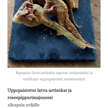
Rapsakat latva-artisokat sopivat antipastoksi ja
vaikkapa vappupöytään tarjottavaksi.
Uppopaistetut latva-artisokat ja
roseepippurimajoneesi
alkupala neljälle