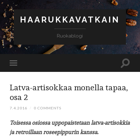
HAARUKKAVATKAIN
Ruokablogi
Latva-artisokkaa monella tapaa,
osa 2
7.4.2016
/
0 COMMENTS
Toisessa osiossa uppopaistetaan latva-artisokkia
ja retroillaan roseepippurin kanssa.