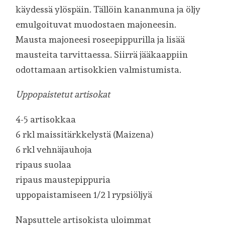
käydessä ylöspäin. Tällöin kananmuna ja öljy
emulgoituvat muodostaen majoneesin.
Mausta majoneesi roseepippurilla ja lisää
mausteita tarvittaessa. Siirrä jääkaappiin
odottamaan artisokkien valmistumista.
Uppopaistetut artisokat
4-5 artisokkaa
6 rkl maissitärkkelystä (Maizena)
6 rkl vehnäjauhoja
ripaus suolaa
ripaus maustepippuria
uppopaistamiseen 1/2 l rypsiöljyä
Napsuttele artisokista uloimmat