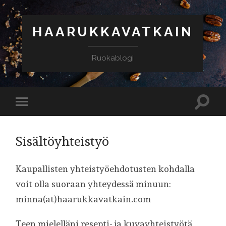
HAARUKKAVATKAIN
Ruokablogi
Sisältöyhteistyö
Kaupallisten yhteistyöehdotusten kohdalla
voit olla suoraan yhteydessä minuun:
minna(at)haarukkavatkain.com
Teen mielelläni resepti- ja kuvayhteistyötä,