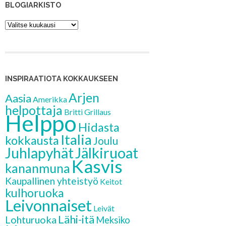
BLOGIARKISTO
Blogiarkisto
INSPIRAATIOTA KOKKAUKSEEN
Arjen
Aasia
Amerikka
helpottaja
Britti
Grillaus
Helppo
Hidasta
Italia
kokkausta
Joulu
Jälkiruoat
Juhlapyhät
Kasvis
kananmuna
Kaupallinen yhteistyö
Keitot
kulhoruoka
Leivonnaiset
Leivät
Lähi-itä
Lohturuoka
Meksiko