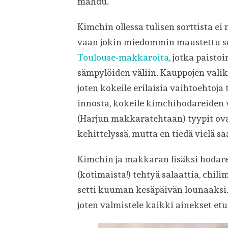
mahdu.
Kimchin ollessa tulisen sorttista ei
vaan jokin miedommin maustettu sop
Toulouse-makkaroita
, jotka paisto
sämpylöiden väliin. Kauppojen vali
joten kokeile erilaisia vaihtoehtoja
innosta, kokeile kimchihodareiden v
(Harjun makkaratehtaan) tyypit o
kehittelyssä, mutta en tiedä vielä s
Kimchin ja makkaran lisäksi hodareih
(kotimaista!) tehtyä salaattia, chil
setti kuuman kesäpäivän lounaaksi.
joten valmistele kaikki ainekset et