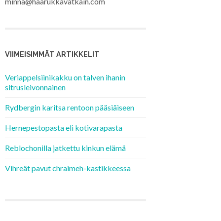
minna@haarukkavatkain.com
VIIMEISIMMÄT ARTIKKELIT
Veriappelsiinikakku on talven ihanin
sitrusleivonnainen
Rydbergin karitsa rentoon pääsiäiseen
Hernepestopasta eli kotivarapasta
Reblochonilla jatkettu kinkun elämä
Vihreät pavut chraimeh-kastikkeessa