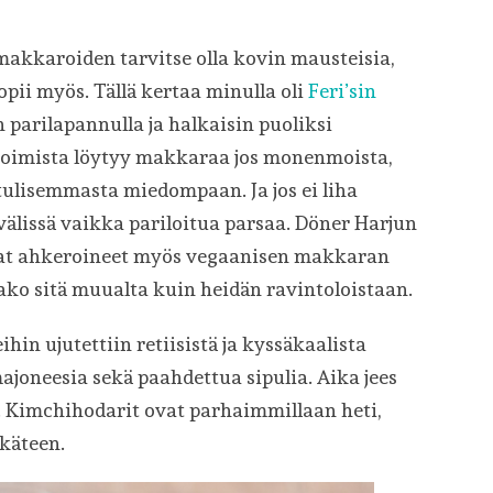
 makkaroiden tarvitse olla kovin mausteisia,
ii myös. Tällä kertaa minulla oli
Feri’sin
in parilapannulla ja halkaisin puoliksi
koimista löytyy makkaraa jos monenmoista,
 tulisemmasta miedompaan. Ja jos ei liha
älissä vaikka pariloitua parsaa. Döner Harjun
vat ahkeroineet myös vegaanisen makkaran
aako sitä muualta kuin heidän ravintoloistaan.
in ujutettiin retiisistä ja kyssäkaalista
imajoneesia sekä paahdettua sipulia. Aika jees
 Kimchihodarit ovat parhaimmillaan heti,
ukäteen.