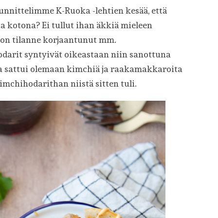
uunnittelimme K-Ruoka -lehtien kesää, että
 kotona? Ei tullut ihan äkkiä mieleen
n on tilanne korjaantunut mm.
arit syntyivät oikeastaan niin sanottuna
sa sattui olemaan kimchiä ja raakamakkaroita
 kimchihodarithan niistä sitten tuli.