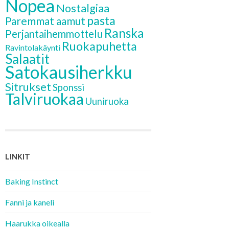
Nopea
Nostalgiaa
pasta
Paremmat aamut
Ranska
Perjantaihemmottelu
Ruokapuhetta
Ravintolakäynti
Salaatit
Satokausiherkku
Sitrukset
Sponssi
Talviruokaa
Uuniruoka
LINKIT
Baking Instinct
Fanni ja kaneli
Haarukka oikealla