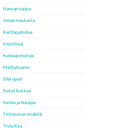
Hannan soppa
Jotain maukasta
Karttapalloilua
Kivistössä
Kulinaarimuruja
Matkakuume
Sillä sipuli
Siskot kokkaa
Suolaa ja hunajaa
Tiskivuoren emäntä
Truly Kira