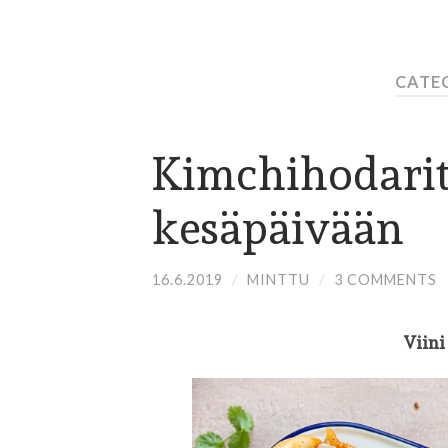
CATEG
Kimchihodari
kesäpäivään
16.6.2019
/
MINTTU
/
3 COMMENTS
Viini