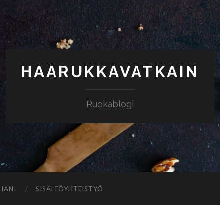
HAARUKKAVATKAIN
Ruokablogi
IANI
SISÄLTÖYHTEISTYÖ