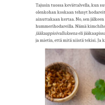
Tajusin tuossa kevättalvella, kun s
olenkohan koskaan tehnyt hodareita
ainuttakaan kertaa. No, sen jälkee
hummerihodareilla. Nämä kimchihod
jääkaappioivalluksena
eli jääkaapis
ja mietin, että mitä niistä tekisi. Ja