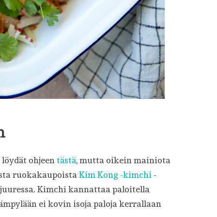
n
n löydät ohjeen
tästä
, mutta oikein mainiota
sista ruokakaupoista
Kim Kong -kimchi
-
uuressa. Kimchi kannattaa paloitella
sämpylään ei kovin isoja paloja kerrallaan