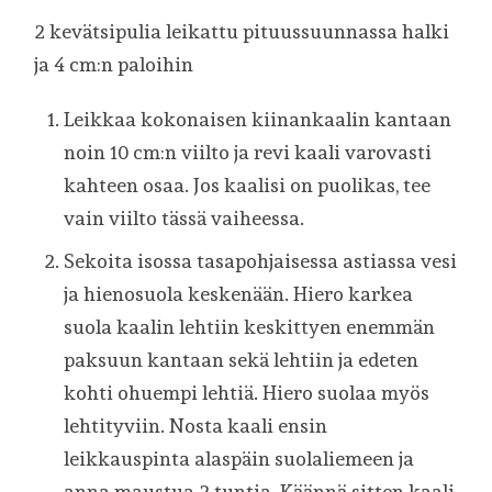
2 kevätsipulia leikattu pituussuunnassa halki
ja 4 cm:n paloihin
Leikkaa kokonaisen kiinankaalin kantaan
noin 10 cm:n viilto ja revi kaali varovasti
kahteen osaa. Jos kaalisi on puolikas, tee
vain viilto tässä vaiheessa.
Sekoita isossa tasapohjaisessa astiassa vesi
ja hienosuola keskenään. Hiero karkea
suola kaalin lehtiin keskittyen enemmän
paksuun kantaan sekä lehtiin ja edeten
kohti ohuempi lehtiä. Hiero suolaa myös
lehtityviin. Nosta kaali ensin
leikkauspinta alaspäin suolaliemeen ja
anna maustua 2 tuntia. Käännä sitten kaali