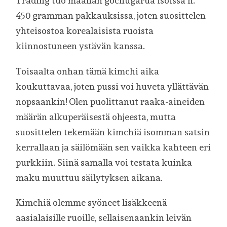
Trading tuo maahan gochugarua isoissa n.
450 gramman pakkauksissa, joten suosittelen
yhteisostoa korealaisista ruoista
kiinnostuneen ystävän kanssa.
Toisaalta onhan tämä kimchi aika
koukuttavaa, joten pussi voi huveta yllättävän
nopsaankin! Olen puolittanut raaka-aineiden
määrän alkuperäisestä ohjeesta, mutta
suosittelen tekemään kimchiä isomman satsin
kerrallaan ja säilömään sen vaikka kahteen eri
purkkiin. Siinä samalla voi testata kuinka
maku muuttuu säilytyksen aikana.
Kimchiä olemme syöneet lisäkkeenä
aasialaisille ruoille, sellaisenaankin leivän