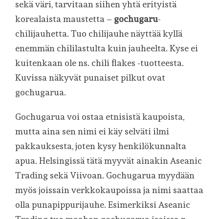
sekä väri, tarvitaan siihen yhtä erityistä
korealaista maustetta –
gochugaru
-
chilijauhetta. Tuo chilijauhe näyttää kyllä
enemmän chililastulta kuin jauheelta. Kyse ei
kuitenkaan ole ns. chili flakes -tuotteesta.
Kuvissa näkyvät punaiset pilkut ovat
gochugarua.
Gochugarua voi ostaa etnisistä kaupoista,
mutta aina sen nimi ei käy selväti ilmi
pakkauksesta, joten kysy henkilökunnalta
apua. Helsingissä tätä myyvät ainakin Aseanic
Trading sekä Viivoan. Gochugarua myydään
myös joissain verkkokaupoissa ja nimi saattaa
olla punapippurijauhe. Esimerkiksi Aseanic