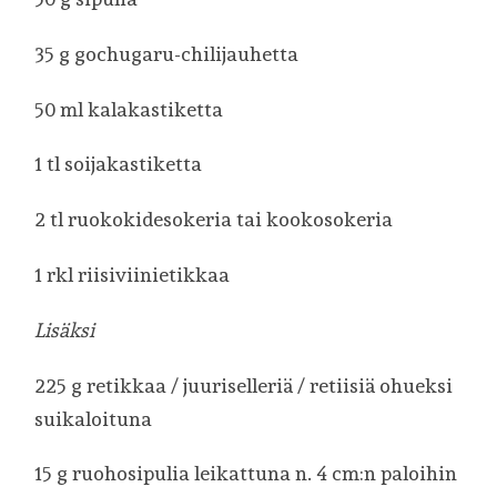
35 g gochugaru-chilijauhetta
50 ml kalakastiketta
1 tl soijakastiketta
2 tl ruokokidesokeria tai kookosokeria
1 rkl riisiviinietikkaa
Lisäksi
225 g retikkaa / juuriselleriä / retiisiä ohueksi
suikaloituna
15 g ruohosipulia leikattuna n. 4 cm:n paloihin