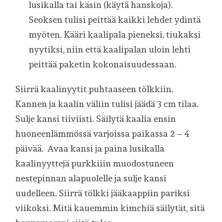
lusikalla tai käsin (käytä hanskoja).
Seoksen tulisi peittää kaikki lehdet ydintä
myöten. Kääri kaalipala pieneksi, tiukaksi
nyytiksi, niin että kaalipalan uloin lehti
peittää paketin kokonaisuudessaan.
Siirrä kaalinyytit puhtaaseen tölkkiin.
Kannen ja kaalin väliin tulisi jäädä 3 cm tilaa.
Sulje kansi tiiviisti. Säilytä kaalia ensin
huoneenlämmössä varjoissa paikassa 2 – 4
päivää. Avaa kansi ja paina lusikalla
kaalinyyttejä purkkiiin muodostuneen
nestepinnan alapuolelle ja sulje kansi
uudelleen. Siirrä tölkki jääkaappiin pariksi
viikoksi. Mitä kauemmin kimchiä säilytät, sitä