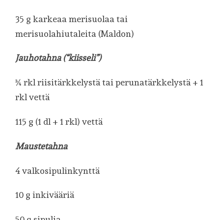
35 g karkeaa merisuolaa tai
merisuolahiutaleita (Maldon)
Jauhotahna (“kiisseli”)
¾ rkl riisitärkkelystä tai perunatärkkelystä + 1
rkl vettä
115 g (1 dl + 1 rkl) vettä
Maustetahna
4 valkosipulinkynttä
10 g inkivääriä
50 g sipulia