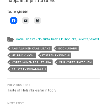
happamampi siitä tulee.
Jaa, jos tykkäsit!
Aasia
,
Hidasta kokkausta
,
Kasvis
,
kulhoruoka
,
Säilöntä
,
Salaatit
AASIALAINEN KAALILISÄKE
GOCHUGARU
HELPPO KIMCHI
ITSETEHTY KIMCHI
KOREALAINEN PAPUTAHNA
OUR KOREAN KITCHEN
SÄILÖTTY KIINANKAALI
PREVIOUS POST
Taste of Helsinki -safarin top 3
NEXT POST