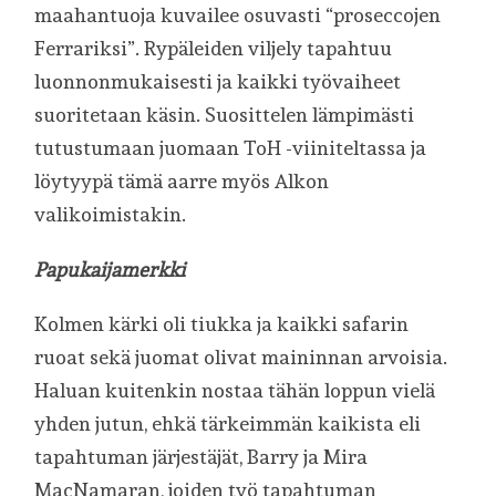
maahantuoja kuvailee osuvasti “proseccojen
Ferrariksi”. Rypäleiden viljely tapahtuu
luonnonmukaisesti ja kaikki työvaiheet
suoritetaan käsin. Suosittelen lämpimästi
tutustumaan juomaan ToH -viiniteltassa ja
löytyypä tämä aarre myös Alkon
valikoimistakin.
Papukaijamerkki
Kolmen kärki oli tiukka ja kaikki safarin
ruoat sekä juomat olivat maininnan arvoisia.
Haluan kuitenkin nostaa tähän loppun vielä
yhden jutun, ehkä tärkeimmän kaikista eli
tapahtuman järjestäjät, Barry ja Mira
MacNamaran, joiden työ tapahtuman