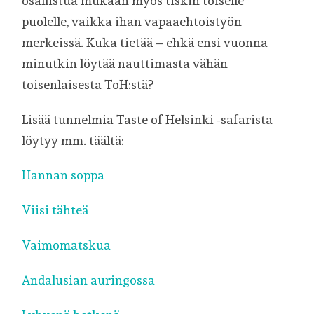
osallistua mukaan myös tiskin toiselle
puolelle, vaikka ihan vapaaehtoistyön
merkeissä. Kuka tietää – ehkä ensi vuonna
minutkin löytää nauttimasta vähän
toisenlaisesta ToH:stä?
Lisää tunnelmia Taste of Helsinki -safarista
löytyy mm. täältä:
Hannan soppa
Viisi tähteä
Vaimomatskua
Andalusian auringossa