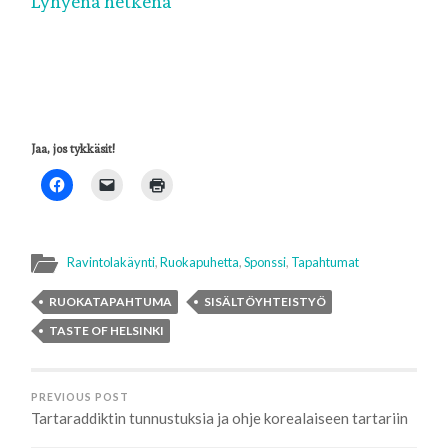
Lyhyenä hetkenä
Jaa, jos tykkäsit!
Ravintolakäynti
,
Ruokapuhetta
,
Sponssi
,
Tapahtumat
RUOKATAPAHTUMA
SISÄLTÖYHTEISTYÖ
TASTE OF HELSINKI
PREVIOUS POST
Tartaraddiktin tunnustuksia ja ohje korealaiseen tartariin