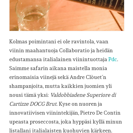
Kolmas poimintani ei ole ravintola, vaan
viinin maahantuoja Collaboratio ja heidän
edustamansa italialainen viinintuottaja
Pdc
.
Saimme safarin aikana maistella monia
erinomaisia viinejä sekä Andre Clòuet´n
shampanjoita, mutta kaikkien juomien yli
nousi tämä yksi:
Valdobbiadene Superiore di
Cartizze DOCG Brut
. Kyse on nuoren ja
innovatiivisen viinintekijän, Pietro De Contin
upeasta proseccosta, joka hyppäsi kyllä minun
listallani italialaisten kuohuvien kärkeen.