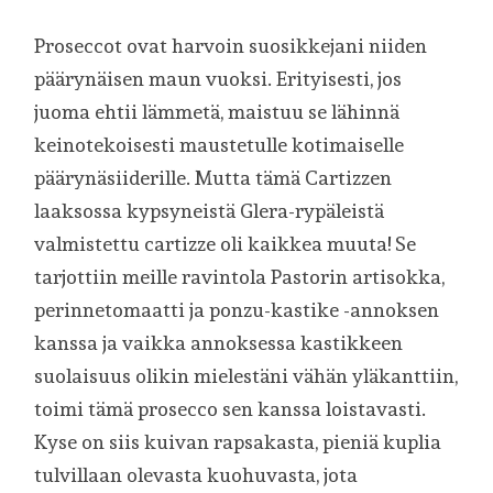
Proseccot ovat harvoin suosikkejani niiden
päärynäisen maun vuoksi. Erityisesti, jos
juoma ehtii lämmetä, maistuu se lähinnä
keinotekoisesti maustetulle kotimaiselle
päärynäsiiderille. Mutta tämä Cartizzen
laaksossa kypsyneistä Glera-rypäleistä
valmistettu cartizze oli kaikkea muuta! Se
tarjottiin meille ravintola Pastorin artisokka,
perinnetomaatti ja ponzu-kastike -annoksen
kanssa ja vaikka annoksessa kastikkeen
suolaisuus olikin mielestäni vähän yläkanttiin,
toimi tämä prosecco sen kanssa loistavasti.
Kyse on siis kuivan rapsakasta, pieniä kuplia
tulvillaan olevasta kuohuvasta, jota