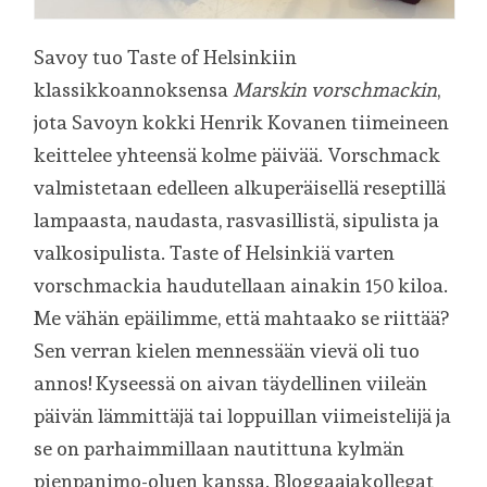
Savoy tuo Taste of Helsinkiin
klassikkoannoksensa
Marskin vorschmackin
,
jota Savoyn kokki Henrik Kovanen tiimeineen
keittelee yhteensä kolme päivää. Vorschmack
valmistetaan edelleen alkuperäisellä reseptillä
lampaasta, naudasta, rasvasillistä, sipulista ja
valkosipulista. Taste of Helsinkiä varten
vorschmackia haudutellaan ainakin 150 kiloa.
Me vähän epäilimme, että mahtaako se riittää?
Sen verran kielen mennessään vievä oli tuo
annos! Kyseessä on aivan täydellinen viileän
päivän lämmittäjä tai loppuillan viimeistelijä ja
se on parhaimmillaan nautittuna kylmän
pienpanimo-oluen kanssa. Bloggaajakollegat