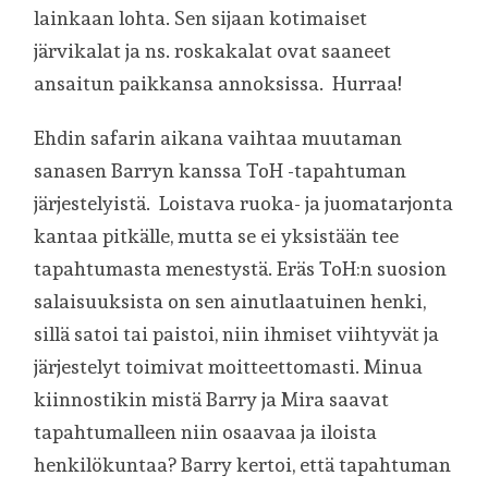
lainkaan lohta. Sen sijaan kotimaiset
järvikalat ja ns. roskakalat ovat saaneet
ansaitun paikkansa annoksissa. Hurraa!
Ehdin safarin aikana vaihtaa muutaman
sanasen Barryn kanssa ToH -tapahtuman
järjestelyistä. Loistava ruoka- ja juomatarjonta
kantaa pitkälle, mutta se ei yksistään tee
tapahtumasta menestystä. Eräs ToH:n suosion
salaisuuksista on sen ainutlaatuinen henki,
sillä satoi tai paistoi, niin ihmiset viihtyvät ja
järjestelyt toimivat moitteettomasti. Minua
kiinnostikin mistä Barry ja Mira saavat
tapahtumalleen niin osaavaa ja iloista
henkilökuntaa? Barry kertoi, että tapahtuman