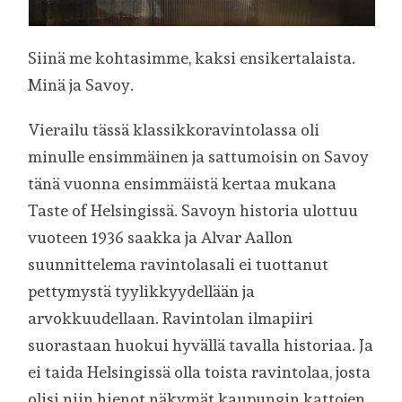
Siinä me kohtasimme, kaksi ensikertalaista.
Minä ja Savoy.
Vierailu tässä klassikkoravintolassa oli
minulle ensimmäinen ja sattumoisin on Savoy
tänä vuonna ensimmäistä kertaa mukana
Taste of Helsingissä. Savoyn historia ulottuu
vuoteen 1936 saakka ja Alvar Aallon
suunnittelema ravintolasali ei tuottanut
pettymystä tyylikkyydellään ja
arvokkuudellaan. Ravintolan ilmapiiri
suorastaan huokui hyvällä tavalla historiaa. Ja
ei taida Helsingissä olla toista ravintolaa, josta
olisi niin hienot näkymät kaupungin kattojen