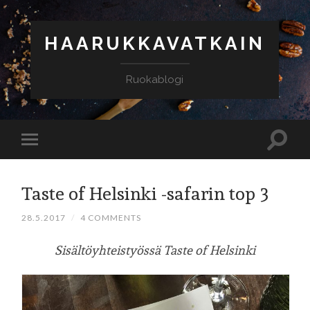
HAARUKKAVATKAIN
Ruokablogi
Taste of Helsinki -safarin top 3
28.5.2017
/
4 COMMENTS
Sisältöyhteistyössä Taste of Helsinki