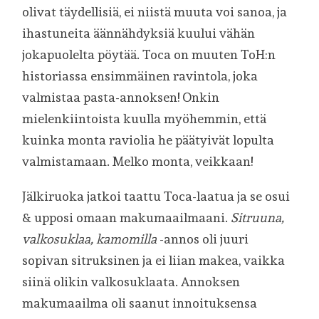
olivat täydellisiä, ei niistä muuta voi sanoa, ja
ihastuneita äännähdyksiä kuului vähän
jokapuolelta pöytää. Toca on muuten ToH:n
historiassa ensimmäinen ravintola, joka
valmistaa pasta-annoksen! Onkin
mielenkiintoista kuulla myöhemmin, että
kuinka monta raviolia he päätyivät lopulta
valmistamaan. Melko monta, veikkaan!
Jälkiruoka jatkoi taattu Toca-laatua ja se osui
& upposi omaan makumaailmaani.
Sitruuna,
valkosuklaa, kamomilla
-annos oli juuri
sopivan sitruksinen ja ei liian makea, vaikka
siinä olikin valkosuklaata. Annoksen
makumaailma oli saanut innoituksensa