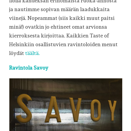
ilolla kahdeksan erinomaista ruoka-annosta
ja nautimme sopivan määrän laadukkaita
viinejä. Nopeammat (siis kaikki muut paitsi
minä!) ovatkin jo ehtineet omat arvionsa
kierroksesta kirjoittaa. Kaikkien Taste of
Helsinkiin osallistuvien ravintoloiden menut
löydät
täältä.
Ravintola Savoy