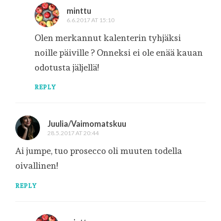
minttu
6.6.2017 AT 15:10
Olen merkannut kalenterin tyhjäksi
noille päiville ? Onneksi ei ole enää kauan
odotusta jäljellä!
REPLY
Juulia/Vaimomatskuu
28.5.2017 AT 20:44
Ai jumpe, tuo prosecco oli muuten todella
oivallinen!
REPLY