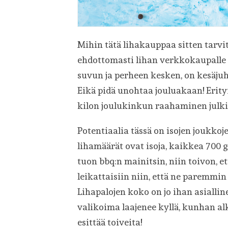
Mihin tätä lihakauppaa sitten tarv
ehdottomasti lihan verkkokaupalle 
suvun ja perheen kesken, on kesäju
Eikä pidä unohtaa jouluakaan! Erity
kilon joulukinkun raahaminen julkisi
Potentiaalia tässä on isojen joukkoje
lihamäärät ovat isoja, kaikkea 700 g 
tuon bbq:n mainitsin, niin toivon, et
leikattaisiin niin, että ne paremmi
Lihapalojen koko on jo ihan asialline
valikoima laajenee kyllä, kunhan al
esittää toiveita!