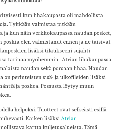
ä kyllä kiinnostaa!
erityisesti kun lihakaupasta oli mahdollista
loja. Tykkään valmistaa pitkään
aa ja kun näin verkkokaupassa naudan posket,
n poskia olen valmistanut ennen ja ne taisivat
danposkien lisäksi tilaukseeni sujahti
vassa tarinaa myöhemmin. Atrian lihakaupassa
omalaista naudan sekä porsaan lihaa. Naudan
on perinteisten sisä- ja ulkofileiden lisäksi
 häntiä ja poskea. Possusta löytyy muun
skea.
ella helpoksi. Tuotteet ovat selkeästi esillä
jouhevasti. Kaiken lisäksi
Atrian
nollistava kartta kuljetusalueista. Tämä