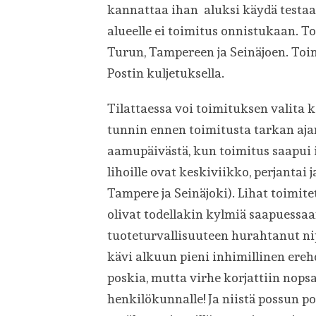
kannattaa ihan aluksi käydä testaam
alueelle ei toimitus onnistukaan. 
Turun, Tampereen ja Seinäjoen. Toim
Postin kuljetuksella.
Tilattaessa voi toimituksen valita k
tunnin ennen toimitusta tarkan ajan.
aamupäivästä, kun toimitus saapui il
lihoille ovat keskiviikko, perjantai j
Tampere ja Seinäjoki). Lihat toimit
olivat todellakin kylmiä saapuessaan
tuoteturvallisuuteen hurahtanut n
kävi alkuun pieni inhimillinen ereh
poskia, mutta virhe korjattiin nopsaa
henkilökunnalle! Ja niistä possun p