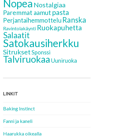
Nopea
Nostalgiaa
pasta
Paremmat aamut
Ranska
Perjantaihemmottelu
Ruokapuhetta
Ravintolakäynti
Salaatit
Satokausiherkku
Sitrukset
Sponssi
Talviruokaa
Uuniruoka
LINKIT
Baking Instinct
Fanni ja kaneli
Haarukka oikealla