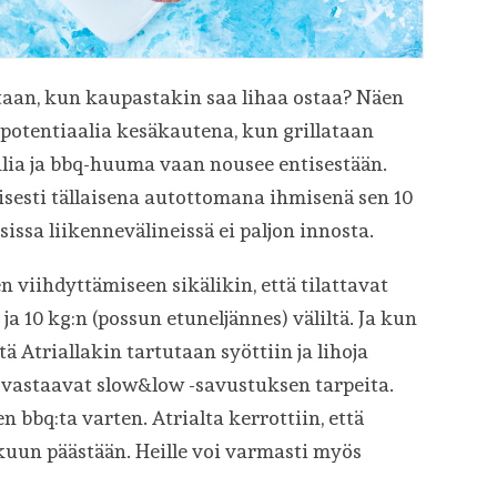
itaan, kun kaupastakin saa lihaa ostaa? Näen
potentiaalia kesäkautena, kun grillataan
hlia ja bbq-huuma vaan nousee entisestään.
isesti tällaisena autottomana ihmisenä sen 10
ssa liikennevälineissä ei paljon innosta.
n viihdyttämiseen sikälikin, että tilattavat
ja 10 kg:n (possun etuneljännes) väliltä. Ja kun
tä Atriallakin tartutaan syöttiin ja lihoja
n vastaavat slow&low -savustuksen tarpeita.
n bbq:ta varten. Atrialta kerrottiin, että
kuun päästään. Heille voi varmasti myös