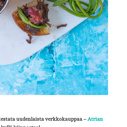
 testata uudenlaista verkkokauppaa –
Atrian