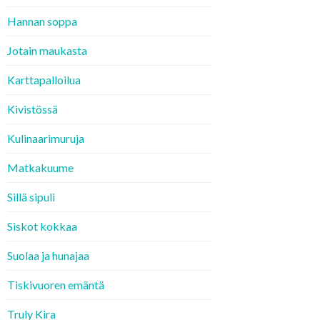
Hannan soppa
Jotain maukasta
Karttapalloilua
Kivistössä
Kulinaarimuruja
Matkakuume
Sillä sipuli
Siskot kokkaa
Suolaa ja hunajaa
Tiskivuoren emäntä
Truly Kira