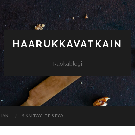
HAARUKKAVATKAIN
Ruokablogi
IANI
SISÄLTÖYHTEISTYÖ