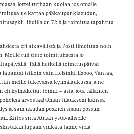
assa, jottei turhaan kuolaa, jos omalle
Toimitusalue kattaa pääkaupunkiseudun,
itussykli lihoilla on 72 h ja toimitus tapahtuu
ahdesta eri aikavälistä ja Posti ilmoittaa noin
 Meille tuli tieto toimituksesta jo
tapäivällä. Tällä hetkellä toimituspäivät
a lauantai (silloin vain Helsinki, Espoo, Vantaa,
ettiin meille tukevassa kylmälaukussa ja ne
 eli kylmäketjut toimii – asia, jota tällainen
ipoköksä arvostaa! Oman tilaukseni kanssa
dys ja sain naudan poskien sijaan possun
n. Kiitos siitä Atrian ystävälliselle
oskistakin lupaan vinkata tänne vielä