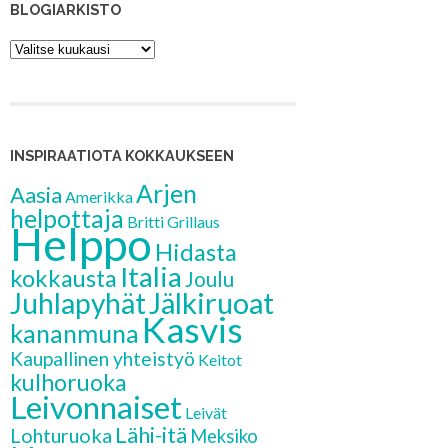
BLOGIARKISTO
Blogiarkisto
INSPIRAATIOTA KOKKAUKSEEN
Arjen
Aasia
Amerikka
helpottaja
Britti
Grillaus
Helppo
Hidasta
Italia
kokkausta
Joulu
Jälkiruoat
Juhlapyhät
Kasvis
kananmuna
Kaupallinen yhteistyö
Keitot
kulhoruoka
Leivonnaiset
Leivät
Lähi-itä
Lohturuoka
Meksiko