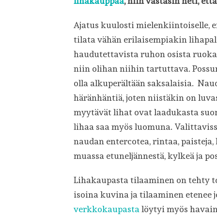
lihakauppaa
, niin vastasin heti, ett
Ajatus kuulosti mielenkiintoiselle, 
tilata vähän erilaisempiakin lihapa
haudutettavista ruhon osista ruok
niin olihan niihin tartuttava. Possu
olla alkuperältään saksalaisia. Nau
häränhäntiä, joten niistäkin on lu
myytävät lihat ovat laadukasta su
lihaa saa myös luomuna. Valittavissa 
naudan entercotea, rintaa, paisteja,
muassa etuneljännestä, kylkeä ja po
Lihakaupasta tilaaminen on tehty tod
isoina kuvina ja tilaaminen etenee 
verkkokaupasta
löytyi myös havain