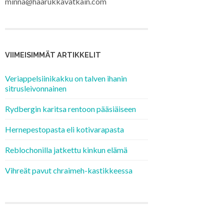
minna@haarukkavatkain.com
VIIMEISIMMÄT ARTIKKELIT
Veriappelsiinikakku on talven ihanin
sitrusleivonnainen
Rydbergin karitsa rentoon pääsiäiseen
Hernepestopasta eli kotivarapasta
Reblochonilla jatkettu kinkun elämä
Vihreät pavut chraimeh-kastikkeessa