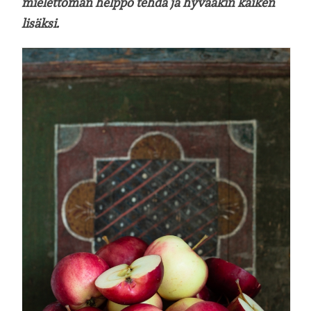
mielettömän helppo tehdä ja hyvääkin kaiken
lisäksi.