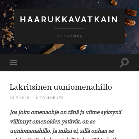
HAARUKKAVATKAIN
Ruokablogi
Lakritsinen uuniomenahillo
23.9.2018
/
0 COMMENTS
Jos joku omenaohje on tänä ja viime syksynä
villinnyt omenoiden ystävät, on se
uuniomenahillo. Ja miksi ei, sillä onhan se