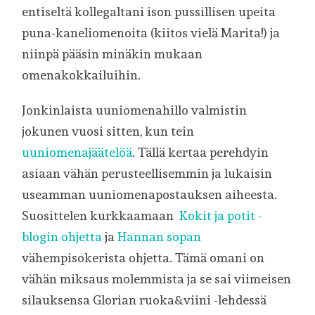
entiseltä kollegaltani ison pussillisen upeita
puna-kaneliomenoita (kiitos vielä Marita!) ja
niinpä pääsin minäkin mukaan
omenakokkailuihin.
Jonkinlaista uuniomenahillo valmistin
jokunen vuosi sitten, kun tein
uuniomenajäätelöä
. Tällä kertaa perehdyin
asiaan vähän perusteellisemmin ja lukaisin
useamman uuniomenapostauksen aiheesta.
Suosittelen kurkkaamaan
Kokit ja potit -
blogin ohjetta
ja
Hannan sopan
vähempisokerista ohjetta. Tämä omani on
vähän miksaus molemmista ja se sai viimeisen
silauksensa Glorian ruoka&viini -lehdessä