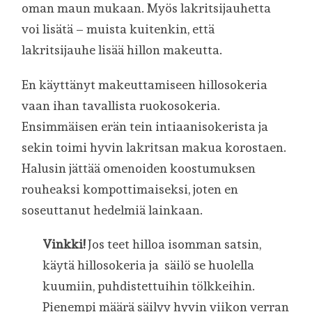
oman maun mukaan. Myös lakritsijauhetta
voi lisätä – muista kuitenkin, että
lakritsijauhe lisää hillon makeutta.
En käyttänyt makeuttamiseen hillosokeria
vaan ihan tavallista ruokosokeria.
Ensimmäisen erän tein intiaanisokerista ja
sekin toimi hyvin lakritsan makua korostaen.
Halusin jättää omenoiden koostumuksen
rouheaksi kompottimaiseksi, joten en
soseuttanut hedelmiä lainkaan.
Vinkki!
Jos teet hilloa isomman satsin,
käytä hillosokeria ja säilö se huolella
kuumiin, puhdistettuihin tölkkeihin.
Pienempi määrä säilyy hyvin viikon verran