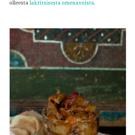
olleesta
lakritsisesta omenavoista
.