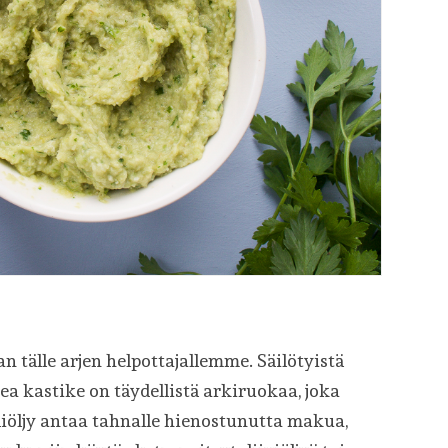
 tälle arjen helpottajallemme. Säilötyistä
a kastike on täydellistä arkiruokaa, joka
iöljy antaa tahnalle hienostunutta makua,