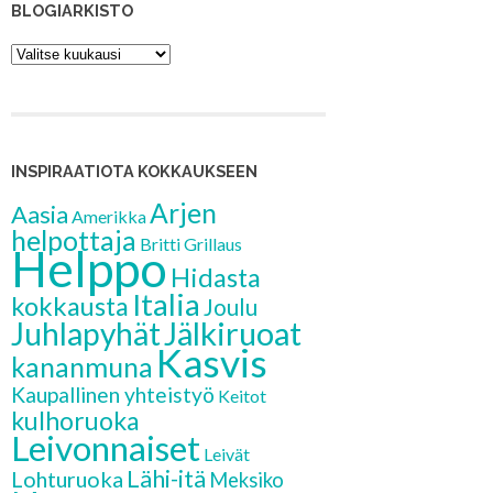
BLOGIARKISTO
Blogiarkisto
INSPIRAATIOTA KOKKAUKSEEN
Arjen
Aasia
Amerikka
helpottaja
Britti
Grillaus
Helppo
Hidasta
Italia
kokkausta
Joulu
Jälkiruoat
Juhlapyhät
Kasvis
kananmuna
Kaupallinen yhteistyö
Keitot
kulhoruoka
Leivonnaiset
Leivät
Lähi-itä
Lohturuoka
Meksiko