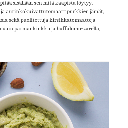
 pitää sisällään sen mitä kaapista löytyy.
i- ja aurinkokuivattutomaattipurkkien jämät,
ia sekä puolitettuja kirsikkatomaatteja.
an vain parmankinkku ja buffalomozzarella,