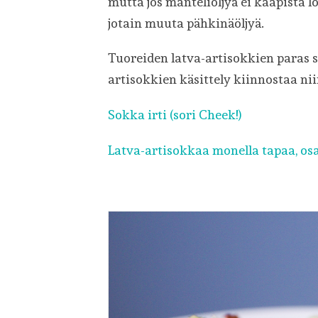
mutta jos manteliöljyä ei kaapista lö
jotain muuta pähkinäöljyä.
Tuoreiden latva-artisokkien paras s
artisokkien käsittely kiinnostaa nii
Sokka irti (sori Cheek!)
Latva-artisokkaa monella tapaa, osa