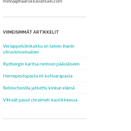
minna@haarukkavatkain.com
VIIMEISIMMÄT ARTIKKELIT
Veriappelsiinikakku on talven ihanin
sitrusleivonnainen
Rydbergin karitsa rentoon pääsiäiseen
Hernepestopasta eli kotivarapasta
Reblochonilla jatkettu kinkun elämä
Vihreät pavut chraimeh-kastikkeessa