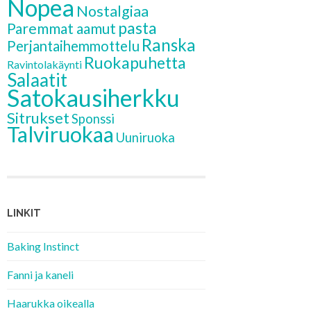
Nopea
Nostalgiaa
pasta
Paremmat aamut
Ranska
Perjantaihemmottelu
Ruokapuhetta
Ravintolakäynti
Salaatit
Satokausiherkku
Sitrukset
Sponssi
Talviruokaa
Uuniruoka
LINKIT
Baking Instinct
Fanni ja kaneli
Haarukka oikealla