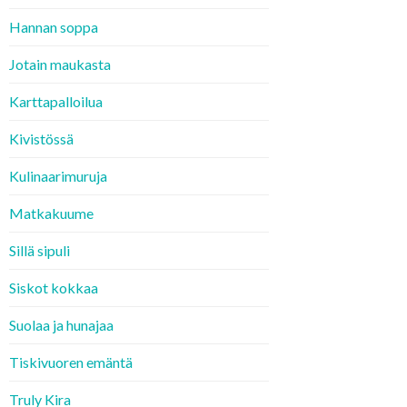
Hannan soppa
Jotain maukasta
Karttapalloilua
Kivistössä
Kulinaarimuruja
Matkakuume
Sillä sipuli
Siskot kokkaa
Suolaa ja hunajaa
Tiskivuoren emäntä
Truly Kira