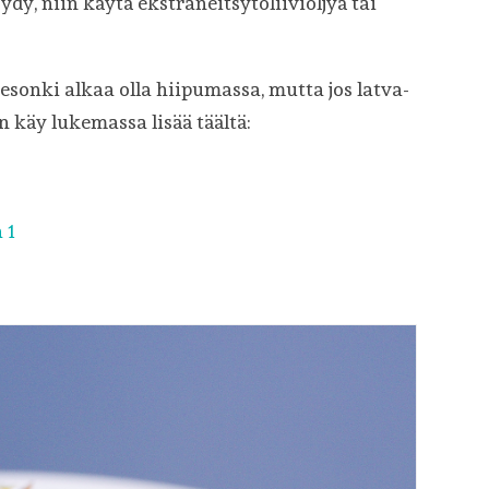
ydy, niin käytä ekstraneitsytoliiviöljyä tai
esonki alkaa olla hiipumassa, mutta jos latva-
n käy lukemassa lisää täältä:
 1