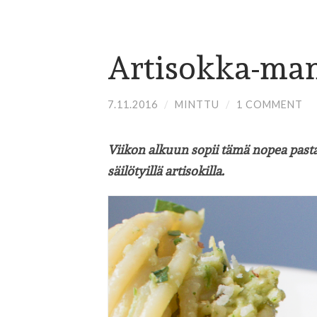
Artisokka-man
7.11.2016
/
MINTTU
/
1 COMMENT
Viikon alkuun sopii tämä nopea pasta,
säilötyillä artisokilla.