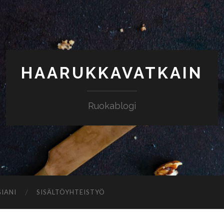
HAARUKKAVATKAIN
Ruokablogi
IANI
SISÄLTÖYHTEISTYÖ