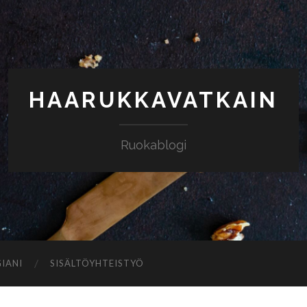
HAARUKKAVATKAIN
Ruokablogi
IANI
SISÄLTÖYHTEISTYÖ