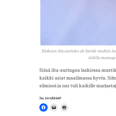
Elokuun ilta-aurinko oli hyvää vauhtia las
äidille mannapu
Siinä ilta-auringon laskiessa must
kaikki asiat maailmassa hyvin. Silm
silmissä ja uni tuli kaikille marjasta
Jaa, jos tykkäsit!