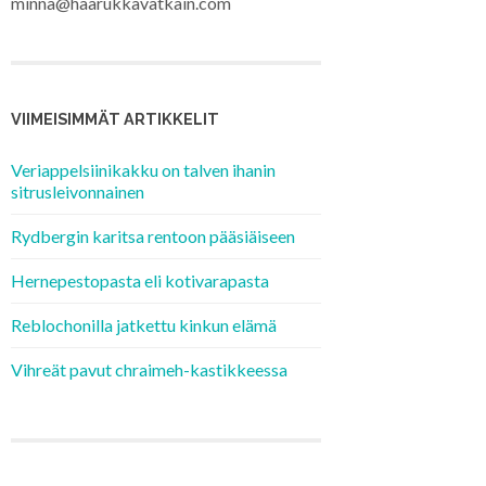
minna@haarukkavatkain.com
VIIMEISIMMÄT ARTIKKELIT
Veriappelsiinikakku on talven ihanin
sitrusleivonnainen
Rydbergin karitsa rentoon pääsiäiseen
Hernepestopasta eli kotivarapasta
Reblochonilla jatkettu kinkun elämä
Vihreät pavut chraimeh-kastikkeessa