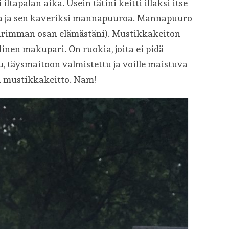
i iltapalan aika. Usein tätini keitti illaksi itse
a ja sen kaveriksi mannapuuroa. Mannapuuro
uurimman osan elämästäni). Mustikkakeiton
linen makupari. On ruokia, joita ei pidä
u, täysmaitoon valmistettu ja voille maistuva
u mustikkakeitto. Nam!