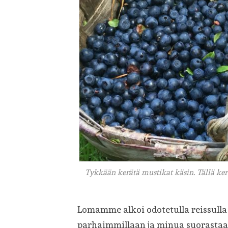
Tykkään kerätä mustikat käsin. Tällä ke
Lomamme alkoi odotetulla reissulla 
parhaimmillaan ja minua suorastaan