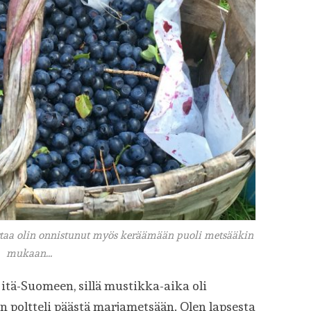
rtaa olin onnistunut myös keräämään puoli metsääkin
mukaan…
itä-Suomeen, sillä mustikka-aika oli
 poltteli päästä marjametsään. Olen lapsesta