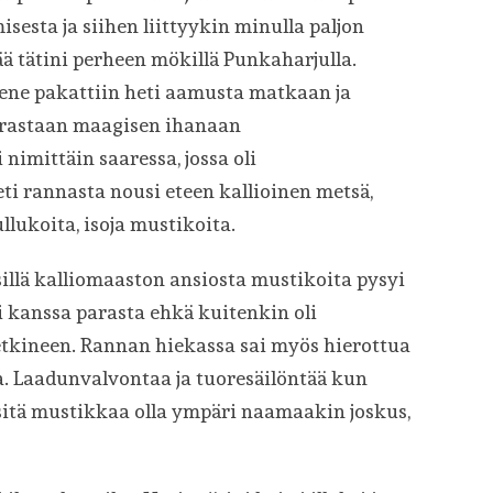
esta ja siihen liittyykin minulla paljon
ää tätini perheen mökillä Punkaharjulla.
ne pakattiin heti aamusta matkaan ja
orastaan maagisen ihanaan
imittäin saaressa, jossa oli
 rannasta nousi eteen kallioinen metsä,
llukoita, isoja mustikoita.
sillä kalliomaaston ansiosta mustikoita pysyi
 kanssa parasta ehkä kuitenkin oli
tkineen. Rannan hiekassa sai myös hierottua
 Laadunvalvontaa ja tuoresäilöntää kun
si sitä mustikkaa olla ympäri naamaakin joskus,