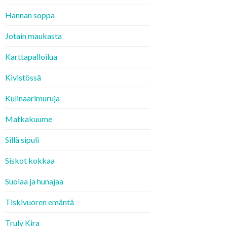
Hannan soppa
Jotain maukasta
Karttapalloilua
Kivistössä
Kulinaarimuruja
Matkakuume
Sillä sipuli
Siskot kokkaa
Suolaa ja hunajaa
Tiskivuoren emäntä
Truly Kira