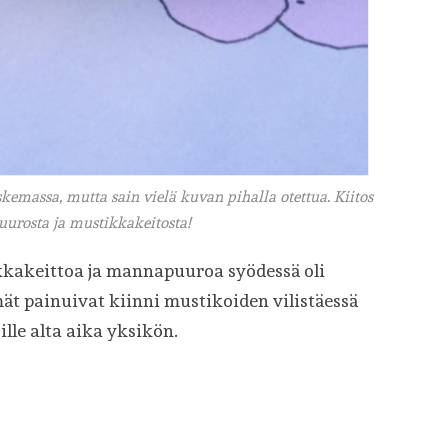
kemassa, mutta sain vielä kuvan pihalla otettua. Kiitos
urosta ja mustikkakeitosta!
ikkakeittoa ja mannapuuroa syödessä oli
ät painuivat kiinni mustikoiden vilistäessä
jille alta aika yksikön.