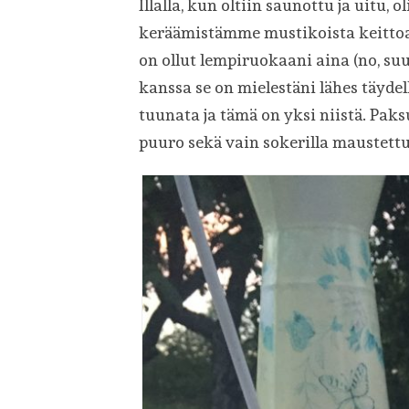
Illalla, kun oltiin saunottu ja uitu, ol
keräämistämme mustikoista keitto
on ollut lempiruokaani aina (no, s
kanssa se on mielestäni lähes täydel
tuunata ja tämä on yksi niistä. Paks
puuro sekä vain sokerilla maustett