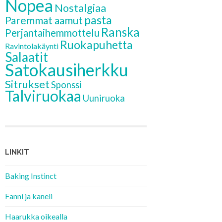
Nopea
Nostalgiaa
pasta
Paremmat aamut
Ranska
Perjantaihemmottelu
Ruokapuhetta
Ravintolakäynti
Salaatit
Satokausiherkku
Sitrukset
Sponssi
Talviruokaa
Uuniruoka
LINKIT
Baking Instinct
Fanni ja kaneli
Haarukka oikealla