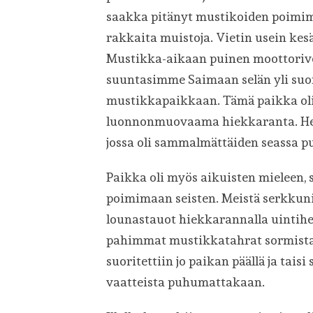
saakka pitänyt mustikoiden poimimis
rakkaita muistoja. Vietin usein kes
Mustikka-aikaan puinen moottorive
suuntasimme Saimaan selän yli su
mustikkapaikkaan. Tämä paikka oli n
luonnonmuovaama hiekkaranta. Heti
jossa oli sammalmättäiden seassa pu
Paikka oli myös aikuisten mieleen, 
poimimaan seisten. Meistä serkkuni
lounastauot hiekkarannalla uintihe
pahimmat mustikkatahrat sormista.
suoritettiin jo paikan päällä ja tai
vaatteista puhumattakaan.