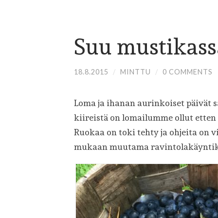
Suu mustikass
18.8.2015
/
MINTTU
/
0 COMMENTS
Loma ja ihanan aurinkoiset päivät s
kiireistä on lomailumme ollut etten o
Ruokaa on toki tehty ja ohjeita on 
mukaan muutama ravintolakäyntik