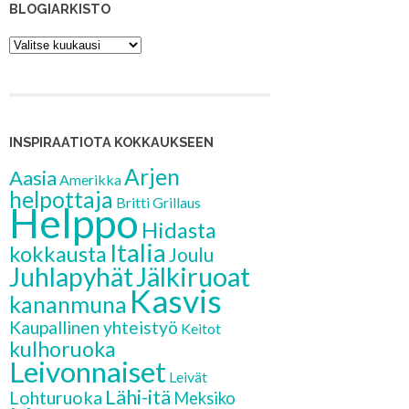
BLOGIARKISTO
Blogiarkisto
INSPIRAATIOTA KOKKAUKSEEN
Arjen
Aasia
Amerikka
helpottaja
Britti
Grillaus
Helppo
Hidasta
Italia
kokkausta
Joulu
Jälkiruoat
Juhlapyhät
Kasvis
kananmuna
Kaupallinen yhteistyö
Keitot
kulhoruoka
Leivonnaiset
Leivät
Lähi-itä
Lohturuoka
Meksiko