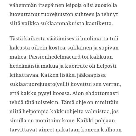
vähemmän itsepäinen leipoja olisi suosiolla
luovuttanut tuorejuuston suhteen ja tehnyt
siitä vaikka suklaanmakuista kastiketta.
Tästä kaikesta säätämisestä huolimatta tuli
kakusta oikein kostea, suklainen ja sopivan
makea. Passionhedelmäcurd toi kakkuun
hedelmäistä makua ja kuorrute oli helposti
leikattavaa. Kaiken lisäksi jääkaapissa
suklaatuorejuusto(velli) kovettui sen verran,
että kakku pysyi koossa. Aion ehdottomasti
tehdä tätä toistekin. Tämä ohje on nimittäin
niitä helpompia kakkuohjeita valmistaa, jos
sinulla on monitoimikone. Kaikki pohjaan
tarvittavat aineet nakataan koneen kulhoon