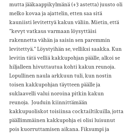
mutta jääkaappikylmänä (+3 astetta) juusto oli
melko kovaa ja ajattelin, etten saa sitä
kauniisti levitettyä kakun väliin. Mietin, että
”kevyt vatkaus varmaan löysyttäisi
rakennetta vähän ja saisin sen paremmin
levitettyä.” Löystyihän se, velliksi saakka. Kun
levitin tätä velliä kakkupohjan päälle, alkoi se
hiljalleen hivuttautua kohti kakun reunoja.
Lopullinen naula arkkuun tuli, kun nostin
toisen kakkupohjan täytteen päälle ja
suklaavelli valui noroina pitkin kakun
reunoja. Jouduin kiinnittämään
kakkupuoliskot toisiinsa cocktailtikuilla, jotta
päällimmäinen kakkupohja ei olisi luisunut
pois kuorruttamisen aikana. Fiksumpi ja