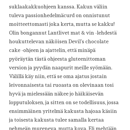
suklaakakkuohjeen kanssa. Kakun väliin
tuleva passionhedelmäcurd on onnistunut
moitteettomasti joka kerta, mutta se kakku!
Olin bongannut Lantlivet mat & vin -lehdestä
houkuttelevan näköisen Devil’s chocolate
cake -ohjeen ja ajattelin, että minäpä
pyöräytän tästä ohjeesta gluteenittoman
version ja pyydän naapurit meille syömään.
Välillä käy niin, että se oma ajatus jostain
leivonnaisesta tai ruoasta on olevinaan tosi
hyvä ja mielessään näkee jo häikäisevän
lopputuloksen, ja sitten on se todellisuus, jossa
ensimmäinen yritelmä kakusta hajoaa käsiin
ja toisesta kakusta tulee samalla kertaa
pehmeän mureneva, mutta kova. Eli mehtään