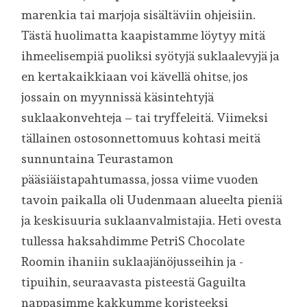
marenkia tai marjoja sisältäviin ohjeisiin.
Tästä huolimatta kaapistamme löytyy mitä
ihmeelisempiä puoliksi syötyjä suklaalevyjä ja
en kertakaikkiaan voi kävellä ohitse, jos
jossain on myynnissä käsintehtyjä
suklaakonvehteja – tai tryffeleitä. Viimeksi
tällainen ostosonnettomuus kohtasi meitä
sunnuntaina Teurastamon
pääsiäistapahtumassa, jossa viime vuoden
tavoin paikalla oli Uudenmaan alueelta pieniä
ja keskisuuria suklaanvalmistajia. Heti ovesta
tullessa haksahdimme PetriS Chocolate
Roomin ihaniin suklaajänöjusseihin ja -
tipuihin, seuraavasta pisteestä Gaguilta
nappasimme kakkumme koristeeksi