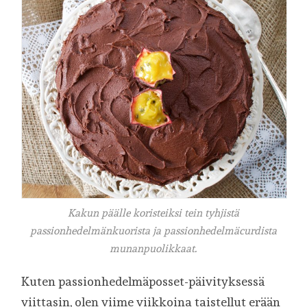
Kakun päälle koristeiksi tein tyhjistä
passionhedelmänkuorista ja passionhedelmäcurdista
munanpuolikkaat.
Kuten passionhedelmäposset-päivityksessä
viittasin, olen viime viikkoina taistellut erään