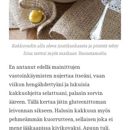
Kakkuvadin alla oleva juutikankaasta ja pitsistä tehty
liina tarttui myös matkaan Teurastamolta.
En antanut edellä mainittujen
vastoinkäymisten nujertaa itseäni, vaan
viikon hengähdettyäni ja lukuisia
kakkuohjeita selattuani, palasin sorvin
ääreen. Tällä kertaa jätin gluteenittoman
leivonnan sikseen. Halusin kakkuun myös
pehmeämmän kuorrutteen, sellaisen joka ei
mene jääkaapissa kivikovaksi. Apuun tuli,