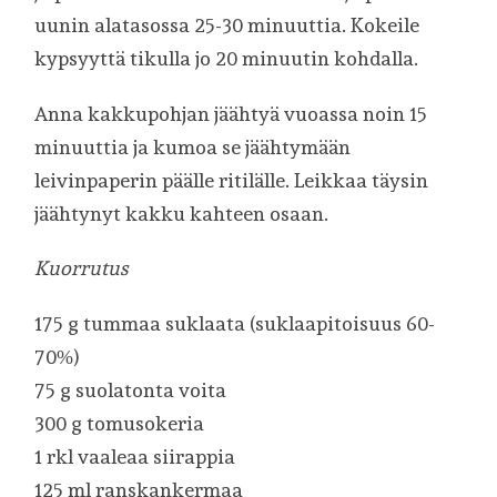
uunin alatasossa 25-30 minuuttia. Kokeile
kypsyyttä tikulla jo 20 minuutin kohdalla.
Anna kakkupohjan jäähtyä vuoassa noin 15
minuuttia ja kumoa se jäähtymään
leivinpaperin päälle ritilälle. Leikkaa täysin
jäähtynyt kakku kahteen osaan.
Kuorrutus
175 g tummaa suklaata (suklaapitoisuus 60-
70%)
75 g suolatonta voita
300 g tomusokeria
1 rkl vaaleaa siirappia
125 ml ranskankermaa