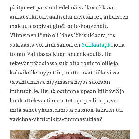
päätyneet passionhedelmä-valkosuklaaa-
ankat sekä taivaalliselta näyttäneet, aikuiseen
makuun sopivat gin&tonic-konvehdit.
Viimeinen löytö oli lähes lähisuklaata, jos
suklaasta voi niin sanoa, eli
Suklaatäplä
, joka
toimii Vallilassa Kuortaneenkadulla. He
tekevät pääasiassa suklaita ravintoloille ja
kahviloille myyntiin, mutta ovat tällaisissa
tapahtumissa myymässä myös suoraan
kuluttajille. Heiltä ostimme upean kiiltäviä ja
houkuttelevasti maustettuja praliineja, vai
mitä sanot yhdistelmistä passion-lakritsi tai
vadelma-viinietikka-tummasuklaa?