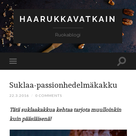
HAARUKKAVATKAIN
Ruokablogi
Suklaa-passionhedelmäkakku
22.3.2016
/
0 COMMENTS
Tätä suklaakakkua kehtaa tarjota muulloinkin
kuin pääsiäisenä!