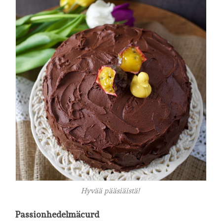
Hyvää pääsiäistä!
Passionhedelmäcurd