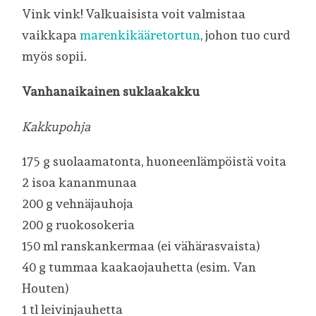
Vink vink! Valkuaisista voit valmistaa
vaikkapa
marenkikääretortun
, johon tuo curd
myös sopii.
Vanhanaikainen suklaakakku
Kakkupohja
175 g suolaamatonta, huoneenlämpöistä voita
2 isoa kananmunaa
200 g vehnäjauhoja
200 g ruokosokeria
150 ml ranskankermaa (ei vähärasvaista)
40 g tummaa kaakaojauhetta (esim. Van
Houten)
1 tl leivinjauhetta