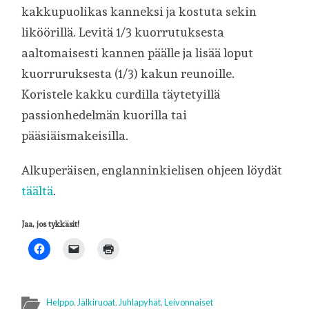
kakkupuolikas kanneksi ja kostuta sekin
liköörillä. Levitä 1/3 kuorrutuksesta
aaltomaisesti kannen päälle ja lisää loput
kuorruruksesta (1/3) kakun reunoille.
Koristele kakku curdilla täytetyillä
passionhedelmän kuorilla tai
pääsiäismakeisilla.
Alkuperäisen, englanninkielisen ohjeen löydät
täältä
.
Jaa, jos tykkäsit!
Helppo
,
Jälkiruoat
,
Juhlapyhät
,
Leivonnaiset