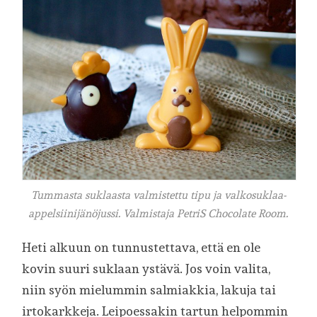
Tummasta suklaasta valmistettu tipu ja valkosuklaa-
appelsiinijänöjussi. Valmistaja PetriS Chocolate Room.
Heti alkuun on tunnustettava, että en ole
kovin suuri suklaan ystävä. Jos voin valita,
niin syön mielummin salmiakkia, lakuja tai
irtokarkkeja. Leipoessakin tartun helpommin