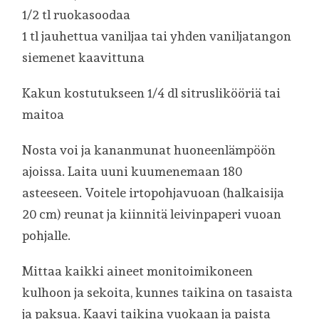
1/2 tl ruokasoodaa
1 tl jauhettua vaniljaa tai yhden vaniljatangon
siemenet kaavittuna
Kakun kostutukseen 1/4 dl sitruslikööriä tai
maitoa
Nosta voi ja kananmunat huoneenlämpöön
ajoissa. Laita uuni kuumenemaan 180
asteeseen. Voitele irtopohjavuoan (halkaisija
20 cm) reunat ja kiinnitä leivinpaperi vuoan
pohjalle.
Mittaa kaikki aineet monitoimikoneen
kulhoon ja sekoita, kunnes taikina on tasaista
ja paksua. Kaavi taikina vuokaan ja paista