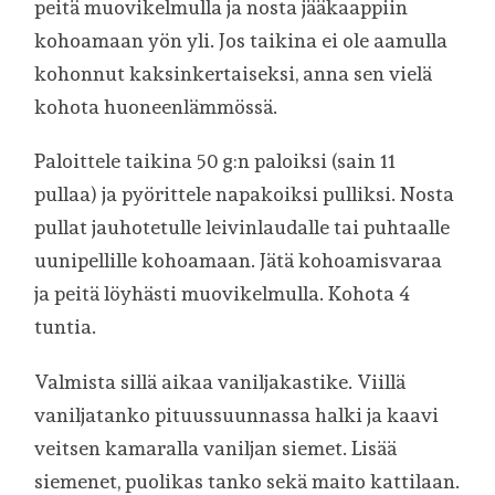
peitä muovikelmulla ja nosta jääkaappiin
kohoamaan yön yli. Jos taikina ei ole aamulla
kohonnut kaksinkertaiseksi, anna sen vielä
kohota huoneenlämmössä.
Paloittele taikina 50 g:n paloiksi (sain 11
pullaa) ja pyörittele napakoiksi pulliksi. Nosta
pullat jauhotetulle leivinlaudalle tai puhtaalle
uunipellille kohoamaan. Jätä kohoamisvaraa
ja peitä löyhästi muovikelmulla. Kohota 4
tuntia.
Valmista sillä aikaa vaniljakastike. Viillä
vaniljatanko pituussuunnassa halki ja kaavi
veitsen kamaralla vaniljan siemet. Lisää
siemenet, puolikas tanko sekä maito kattilaan.