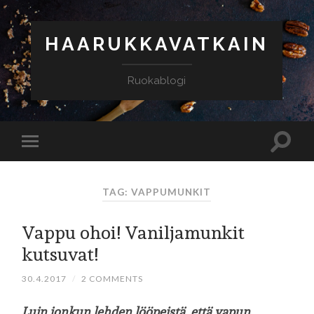
HAARUKKAVATKAIN
Ruokablogi
TAG: VAPPUMUNKIT
Vappu ohoi! Vaniljamunkit
kutsuvat!
30.4.2017
/
2 COMMENTS
Luin jonkun lehden lööpeistä, että vapun