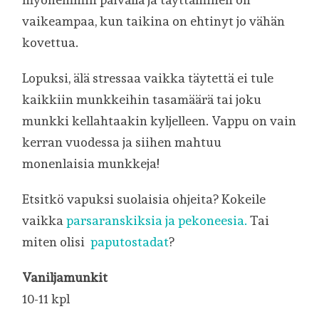
vaikeampaa, kun taikina on ehtinyt jo vähän
kovettua.
Lopuksi, älä stressaa vaikka täytettä ei tule
kaikkiin munkkeihin tasamäärä tai joku
munkki kellahtaakin kyljelleen. Vappu on vain
kerran vuodessa ja siihen mahtuu
monenlaisia munkkeja!
Etsitkö vapuksi suolaisia ohjeita? Kokeile
vaikka
parsaranskiksia ja pekoneesia.
Tai
miten olisi
paputostadat
?
Vaniljamunkit
10-11 kpl