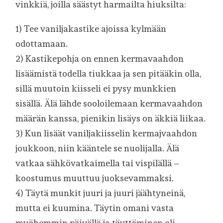
vinkkiä, joilla säästyt harmailta hiuksilta:
1) Tee vaniljakastike ajoissa kylmään
odottamaan.
2) Kastikepohja on ennen kermavaahdon
lisäämistä todella tiukkaa ja sen pitääkin olla,
sillä muutoin kiisseli ei pysy munkkien
sisällä. Älä lähde sooloilemaan kermavaahdon
määrän kanssa, pienikin lisäys on äkkiä liikaa.
3) Kun lisäät vaniljakiisselin kermajvaahdon
joukkoon, niin kääntele se nuolijalla. Älä
vatkaa sähkövatkaimella tai vispilällä –
koostumus muuttuu juoksevammaksi.
4) Täytä munkit juuri ja juuri jäähtyneinä,
mutta ei kuumina. Täytin omani vasta
myöhemmin päivällä ja täyttäminen oli