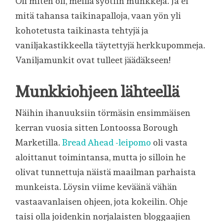
Oli miten oli, meillä syötiin munkkeja. Ja ei
mitä tahansa taikinapalloja, vaan yön yli
kohotetusta taikinasta tehtyjä ja
vaniljakastikkeella täytettyjä herkkupommeja.
Vaniljamunkit ovat tulleet jäädäkseen!
Munkkiohjeen lähteellä
Näihin ihanuuksiin törmäsin ensimmäisen
kerran vuosia sitten Lontoossa Borough
Marketilla.
Bread Ahead -leipomo
oli vasta
aloittanut toimintansa, mutta jo silloin he
olivat tunnettuja näistä maailman parhaista
munkeista. Löysin viime keväänä vähän
vastaavanlaisen ohjeen, jota kokeilin. Ohje
taisi olla joidenkin norjalaisten bloggaajien