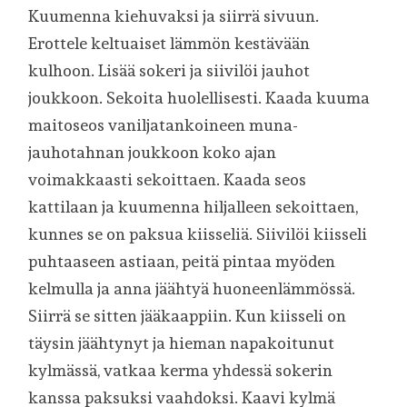
Kuumenna kiehuvaksi ja siirrä sivuun.
Erottele keltuaiset lämmön kestävään
kulhoon. Lisää sokeri ja siivilöi jauhot
joukkoon. Sekoita huolellisesti. Kaada kuuma
maitoseos vaniljatankoineen muna-
jauhotahnan joukkoon koko ajan
voimakkaasti sekoittaen. Kaada seos
kattilaan ja kuumenna hiljalleen sekoittaen,
kunnes se on paksua kiisseliä. Siivilöi kiisseli
puhtaaseen astiaan, peitä pintaa myöden
kelmulla ja anna jäähtyä huoneenlämmössä.
Siirrä se sitten jääkaappiin. Kun kiisseli on
täysin jäähtynyt ja hieman napakoitunut
kylmässä, vatkaa kerma yhdessä sokerin
kanssa paksuksi vaahdoksi. Kaavi kylmä