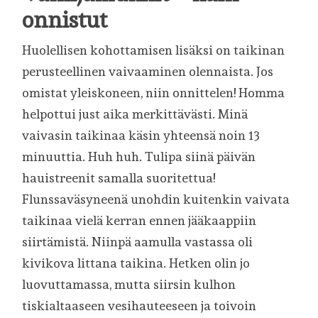
onnistut
Huolellisen kohottamisen lisäksi on taikinan
perusteellinen vaivaaminen olennaista. Jos
omistat yleiskoneen, niin onnittelen! Homma
helpottui just aika merkittävästi. Minä
vaivasin taikinaa käsin yhteensä noin 13
minuuttia. Huh huh. Tulipa siinä päivän
hauistreenit samalla suoritettua!
Flunssaväsyneenä unohdin kuitenkin vaivata
taikinaa vielä kerran ennen jääkaappiin
siirtämistä. Niinpä aamulla vastassa oli
kivikova littana taikina. Hetken olin jo
luovuttamassa, mutta siirsin kulhon
tiskialtaaseen vesihauteeseen ja toivoin