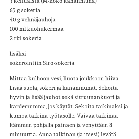
3 keltuaista (M-koko kananmuna)
65 g sokeria
40 g vehnäjauhoja
100 ml kuohukermaa
2 rkl sokeria
lisäksi
sokerointiin Siro-sokeria
Mittaa kulhoon vesi, liuota joukkoon hiiva.
Lisää suola, sokeri ja kananmunat. Sekoita
hyvin ja lisää jauhot sekä sitruunankuori ja
kardemumma, jos käytät. Sekoita taikinaksi ja
kumoa taikina työtasolle. Vaivaa taikinaa
kämmen pohjalla painaen ja venyttäen 8
minuuttia. Anna taikinan (ja itsesi) levätä