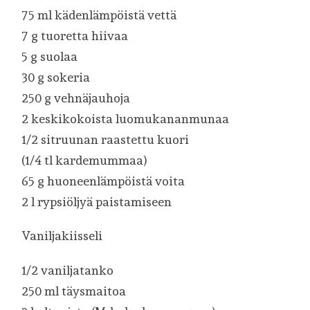
75 ml kädenlämpöistä vettä
7 g tuoretta hiivaa
5 g suolaa
30 g sokeria
250 g vehnäjauhoja
2 keskikokoista luomukananmunaa
1/2 sitruunan raastettu kuori
(1/4 tl kardemummaa)
65 g huoneenlämpöistä voita
2 l rypsiöljyä paistamiseen
Vaniljakiisseli
1/2 vaniljatanko
250 ml täysmaitoa