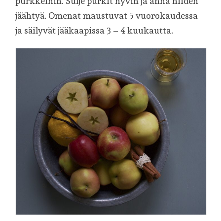
purkkeihin. Sulje purkit hyvin ja anna niiden
jäähtyä. Omenat maustuvat 5 vuorokaudessa
ja säilyvät jääkaapissa 3 – 4 kuukautta.