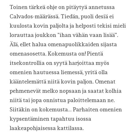
Toinen tärkeä ohje on pitäytyä annetussa
Calvados-määrässä. Tiedän, puoli desiä ei
kuulosta kovin paljolta ja helposti tekisi mieli
lorauttaa joukkon ”ihan vähän vaan lisää”.
Älä, ellet halua omenapuolikkaiden sijasta
omenasosetta. Kokemusta on! Pientä
itsekontrollia on syytä harjoittaa myös
omenien hautuessa liemessä, yritä olla
kääntelemättä niitä kovin paljon. Omenat
pehmenevät melko nopsaan ja saatat kolhia
niitä tai jopa onnistua paloittelemaan ne.
Siitäkin on kokemusta… Parhaiten omenien
kypsentäminen tapahtuu isossa
laakeapohjaisessa kattilassa.