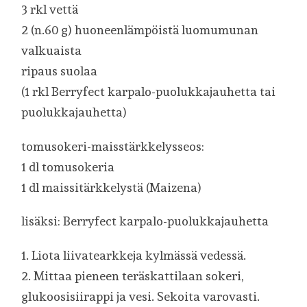
3 rkl vettä
2 (n.60 g) huoneenlämpöistä luomumunan
valkuaista
ripaus suolaa
(1 rkl Berryfect karpalo-puolukkajauhetta tai
puolukkajauhetta)
tomusokeri-maisstärkkelysseos:
1 dl tomusokeria
1 dl maissitärkkelystä (Maizena)
lisäksi: Berryfect karpalo-puolukkajauhetta
1. Liota liivatearkkeja kylmässä vedessä.
2. Mittaa pieneen teräskattilaan sokeri,
glukoosisiirappi ja vesi. Sekoita varovasti.