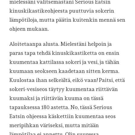
mielessäni valitsemastani Serious Eatsin
kinuskikastikeohjeesta puuttuvia sokerin
lämpötiloja, mutta päätin kuitenkin mennä sen
ohjeen mukaan.
Aloitetaanpa alusta. Mielestäni helpoin ja
paras tapa tehdä kinuskikastiketta on ensin
kuumentaa kattilassa sokeri ja vesi, ja tähän
kuumaan seokseen kaadetaan sitten kerma.
Kuulostaa ihan selkeältä, eikö vaan! Paitsi, että
sokeri-vesiseos täytyy kuumentaa riittävän
kuumaksi ja riittävän kuuma on tässä
tapauksessa 180 astetta. No, tässä Serious
Eatsin ohjeessa käskettiin kuumentaa seos
meripihkan väriseksi, mutta mitään
lämpötilaa ei annettu. Olin suuressa