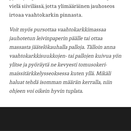
vielä siivilässä, jotta ylimääräinen jauhoseos
irtoaa vaahtokarkin pinnasta.
Voit myös pursottaa vaahtokarkkimassaa
jauhotetun leivinpaperin päälle tai ottaa
massasta jäätelökauhalla palloja. Tälloin anna
vaahtokarkkisuukkojen- tai pallojen kuivua yön
ylitse ja pyöräytä ne kevyesti tomusokeri-
maissitärkkelysseoksessa kuten yllä.
Mikäli
haluat tehdä isomman määrän kerralla, niin
ohjeen voi oikein hyvin tuplata.