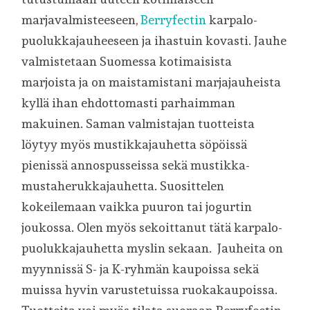
marjavalmisteeseen,
Berryfectin
karpalo-
puolukkajauheeseen ja ihastuin kovasti. Jauhe
valmistetaan Suomessa kotimaisista
marjoista ja on maistamistani marjajauheista
kyllä ihan ehdottomasti parhaimman
makuinen. Saman valmistajan tuotteista
löytyy myös mustikkajauhetta söpöissä
pienissä annospusseissa sekä mustikka-
mustaherukkajauhetta. Suosittelen
kokeilemaan vaikka puuron tai jogurtin
joukossa. Olen myös sekoittanut tätä karpalo-
puolukkajauhetta myslin sekaan. Jauheita on
myynnissä S- ja K-ryhmän kaupoissa sekä
muissa hyvin varustetuissa ruokakaupoissa.