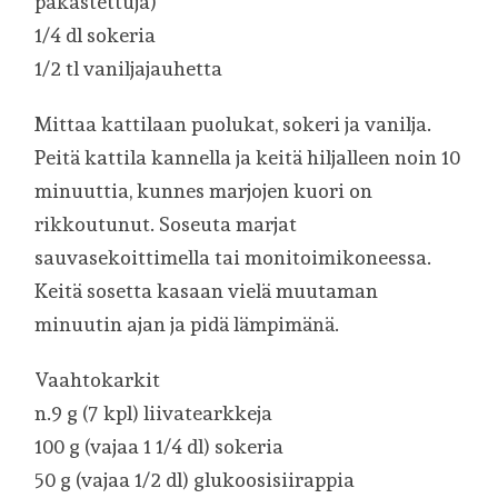
pakastettuja)
1/4 dl sokeria
1/2 tl vaniljajauhetta
Mittaa kattilaan puolukat, sokeri ja vanilja.
Peitä kattila kannella ja keitä hiljalleen noin 10
minuuttia, kunnes marjojen kuori on
rikkoutunut. Soseuta marjat
sauvasekoittimella tai monitoimikoneessa.
Keitä sosetta kasaan vielä muutaman
minuutin ajan ja pidä lämpimänä.
Vaahtokarkit
n.9 g (7 kpl) liivatearkkeja
100 g (vajaa 1 1/4 dl) sokeria
50 g (vajaa 1/2 dl) glukoosisiirappia