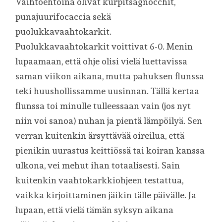
Vaihtoehtoina olivat kurpitsagnocchit,
punajuurifocaccia sekä
puolukkavaahtokarkit.
Puolukkavaahtokarkit voittivat 6-0. Menin
lupaamaan, että ohje olisi vielä luettavissa
saman viikon aikana, mutta pahuksen flunssa
teki huushollissamme uusinnan. Tällä kertaa
flunssa toi minulle tulleessaan vain (jos nyt
niin voi sanoa) nuhan ja pientä lämpöilyä. Sen
verran kuitenkin ärsyttävää oireilua, että
pienikin uurastus keittiössä tai koiran kanssa
ulkona, vei mehut ihan totaalisesti. Sain
kuitenkin vaahtokarkkiohjeen testattua,
vaikka kirjoittaminen jäikin tälle päivälle. Ja
lupaan, että vielä tämän syksyn aikana