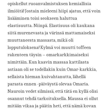
opiskellut ruoanvalmistuksen kemiallisia
ilmiöitä! Jostain mieleeni hiipi ajatus, että voin
lisääminen toisi seokseen haluttua
elastisuutta. Niinpä. Elastisuus oli kaukana
siitä murenevasta ja värinsä mattamaiseksi
muuttaneesta massasta, mikä oli
lopputuloksena! Kylmä voi muutti toffeen
rakenteen täysin – omarkarkkimaiseksi
nimittäin. Kun kaavin massaa kattilasta
astiaan oli se todellakin kuin Omar-karkkia,
sellaista hieman kuivahtanutta, lähellä
parasta ennen -päiväystä olevaa Omaria.
Nauroin vedet silmissä, että tätä en kyllä olisi
osannut tehdä tarkoituksella. Maussa ei ollut
mitään vikaa ja päätin heti, että nämä kovan