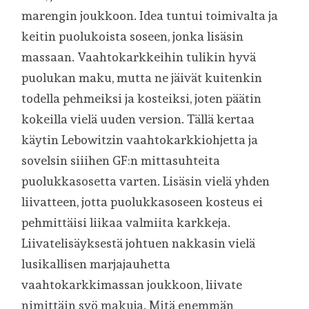
marengin joukkoon. Idea tuntui toimivalta ja
keitin puolukoista soseen, jonka lisäsin
massaan. Vaahtokarkkeihin tulikin hyvä
puolukan maku, mutta ne jäivät kuitenkin
todella pehmeiksi ja kosteiksi, joten päätin
kokeilla vielä uuden version. Tällä kertaa
käytin Lebowitzin vaahtokarkkiohjetta ja
sovelsin siiihen GF:n mittasuhteita
puolukkasosetta varten. Lisäsin vielä yhden
liivatteen, jotta puolukkasoseen kosteus ei
pehmittäisi liikaa valmiita karkkeja.
Liivatelisäyksestä johtuen nakkasin vielä
lusikallisen marjajauhetta
vaahtokarkkimassan joukkoon, liivate
nimittäin syö makuja. Mitä enemmän