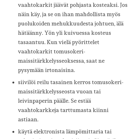
vaahtokarkit jäävät pohjasta kosteaksi. Jos
näin käy, ja se on ihan mahdollista myös
puolukoiden mehukkuudesta johtuen, älä
hätäänny. Yön yli kuivuessa kosteus
tasaantuu. Kun vielä pyörittelet
vaahtokarkit tomusokeri-
maissitärkkelysseoksessa, saat ne
pysymään irtonaisina.
siivilöi reilu tasainen kerros tomusokeri-
maissitärkkelysseosta vuoan tai
leivinpaperin päälle. Se estää
vaahtokarkkeja tarttumasta kiinni
astiaan.
käytä elektronista lämpömittaria tai