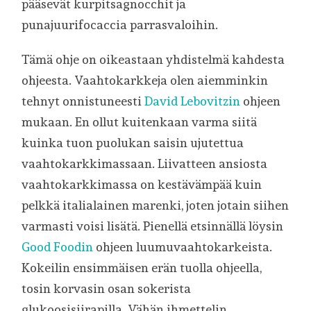
pääsevät kurpitsagnocchit ja
punajuurifocaccia parrasvaloihin.
Tämä ohje on oikeastaan yhdistelmä kahdesta
ohjeesta. Vaahtokarkkeja olen aiemminkin
tehnyt onnistuneesti
David Lebovitzin
ohjeen
mukaan. En ollut kuitenkaan varma siitä
kuinka tuon puolukan saisin ujutettua
vaahtokarkkimassaan. Liivatteen ansiosta
vaahtokarkkimassa on kestävämpää kuin
pelkkä italialainen marenki, joten jotain siihen
varmasti voisi lisätä. Pienellä etsinnällä löysin
Good Foodin
ohjeen luumuvaahtokarkeista.
Kokeilin ensimmäisen erän tuolla ohjeella,
tosin korvasin osan sokerista
glukoosisiirapilla. Vähän ihmettelin