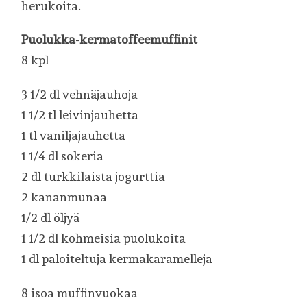
herukoita.
Puolukka-kermatoffeemuffinit
8 kpl
3 1/2 dl vehnäjauhoja
1 1/2 tl leivinjauhetta
1 tl vaniljajauhetta
1 1/4 dl sokeria
2 dl turkkilaista jogurttia
2 kananmunaa
1/2 dl öljyä
1 1/2 dl kohmeisia puolukoita
1 dl paloiteltuja kermakaramelleja
8 isoa muffinvuokaa