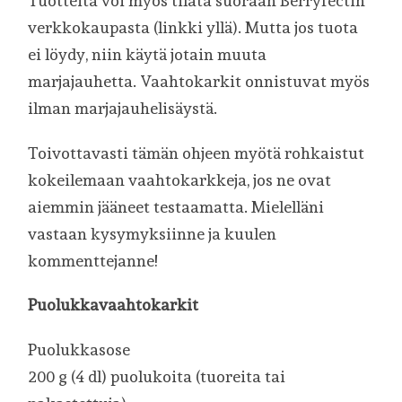
Tuotteita voi myös tilata suoraan Berryfectin
verkkokaupasta (linkki yllä). Mutta jos tuota
ei löydy, niin käytä jotain muuta
marjajauhetta. Vaahtokarkit onnistuvat myös
ilman marjajauhelisäystä.
Toivottavasti tämän ohjeen myötä rohkaistut
kokeilemaan vaahtokarkkeja, jos ne ovat
aiemmin jääneet testaamatta. Mielelläni
vastaan kysymyksiinne ja kuulen
kommenttejanne!
Puolukkavaahtokarkit
Puolukkasose
200 g (4 dl) puolukoita (tuoreita tai