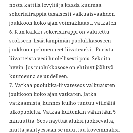
nosta kattila levyltä ja kaada kuumaa
sokerisiirappia tasaisesti valkuaisvaahdon
joukkoon koko ajan voimakkaasti vatkaten.
6. Kun kaikki sokerisiirappi on valutettu
seokseen, lisää lämpimän puolukkasoseen
joukkoon pehmenneet liivatearkit. Purista
liivatteista vesi huolellisesti pois. Sekoita
hyvin. Jos puolukkasose on ehtinyt jäähtyä,
kuumenna se uudelleen.
7. Vatkaa puolukka-liivateseos valkuaisten
joukkoon koko ajan vatkaten. Jatka
vatkaamista, kunnes kulho tuntuu viileältä
ulkopuolelta. Vatkaa kuitenkin vähintään 5
minuuttia. Seos näyttää aluksi juoksevalta,
mutta jäähtyessään se muuttuu kovemmaksi.