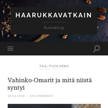
HAARUKKAVATKAIN
Ruokablogi
TAG: PUOLUKKA
Vahinko-Omarit ja mitä niistä
syntyi
18.11.2016
/
24 COMMENTS