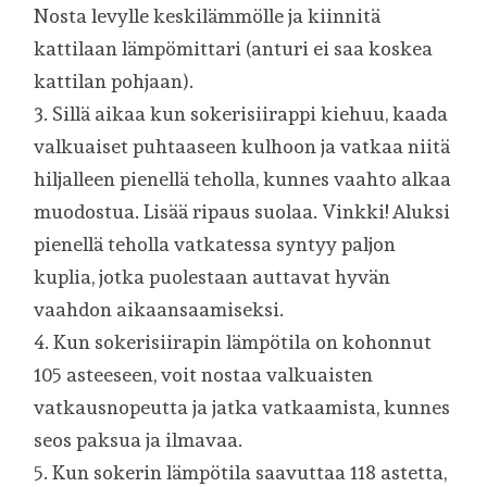
Nosta levylle keskilämmölle ja kiinnitä
kattilaan lämpömittari (anturi ei saa koskea
kattilan pohjaan).
3. Sillä aikaa kun sokerisiirappi kiehuu, kaada
valkuaiset puhtaaseen kulhoon ja vatkaa niitä
hiljalleen pienellä teholla, kunnes vaahto alkaa
muodostua. Lisää ripaus suolaa. Vinkki! Aluksi
pienellä teholla vatkatessa syntyy paljon
kuplia, jotka puolestaan auttavat hyvän
vaahdon aikaansaamiseksi.
4. Kun sokerisiirapin lämpötila on kohonnut
105 asteeseen, voit nostaa valkuaisten
vatkausnopeutta ja jatka vatkaamista, kunnes
seos paksua ja ilmavaa.
5. Kun sokerin lämpötila saavuttaa 118 astetta,