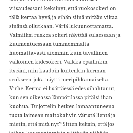
viisaudessani keksinyt, että ruokosokeri on
tällä kertaa hyvä, ja eihän siinä mitään vikaa
sinänsä ollutkaan. Väriä lukuunottamatta.
Valmiiksi ruskea sokeri näyttää sulaessaan ja
kuumentuessaan tummemmalta
huomattavasti aiemmin kuin tavallinen
valkoinen kidesokeri. Vaikka epäilinkin
itseäni, niin kaadoin kuitenkin kerman
seokseen, joka näytti meripihkamaiselta.
Virhe. Kerma ei lisättäessä edes sihahtanut,
kun sen oikeassa lämpötilassa pitäisi ihan
kuohua. Tuijottelin hetken lamaantuneena
tuota laimean maitokahvin väristä lientä ja
mietin, että mitä nyt? Sitten keksin, että jos
jatkan kuumentamista riittävän pitkään,