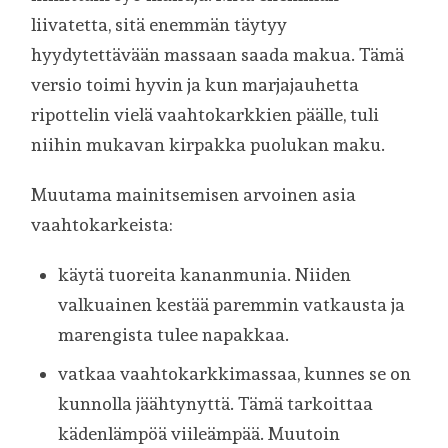
liivatetta, sitä enemmän täytyy
hyydytettävään massaan saada makua. Tämä
versio toimi hyvin ja kun marjajauhetta
ripottelin vielä vaahtokarkkien päälle, tuli
niihin mukavan kirpakka puolukan maku.
Muutama mainitsemisen arvoinen asia
vaahtokarkeista:
käytä tuoreita kananmunia. Niiden
valkuainen kestää paremmin vatkausta ja
marengista tulee napakkaa.
vatkaa vaahtokarkkimassaa, kunnes se on
kunnolla jäähtynyttä. Tämä tarkoittaa
kädenlämpöä viileämpää. Muutoin