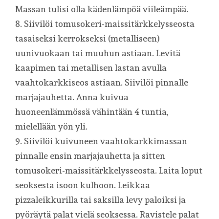
Massan tulisi olla kädenlämpöä viileämpää.
8. Siivilöi tomusokeri-maissitärkkelysseosta
tasaiseksi kerrokseksi (metalliseen)
uunivuokaan tai muuhun astiaan. Levitä
kaapimen tai metallisen lastan avulla
vaahtokarkkiseos astiaan. Siivilöi pinnalle
marjajauhetta. Anna kuivua
huoneenlämmössä vähintään 4 tuntia,
mielellään yön yli.
9. Siivilöi kuivuneen vaahtokarkkimassan
pinnalle ensin marjajauhetta ja sitten
tomusokeri-maissitärkkelysseosta. Laita loput
seoksesta isoon kulhoon. Leikkaa
pizzaleikkurilla tai saksilla levy paloiksi ja
pyöräytä palat vielä seoksessa. Ravistele palat