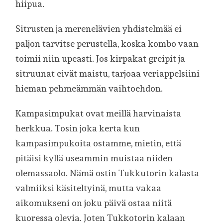
hiipua.
Sitrusten ja merenelävien yhdistelmää ei
paljon tarvitse perustella, koska kombo vaan
toimii niin upeasti. Jos kirpakat greipit ja
sitruunat eivät maistu, tarjoaa veriappelsiini
hieman pehmeämmän vaihtoehdon.
Kampasimpukat ovat meillä harvinaista
herkkua. Tosin joka kerta kun
kampasimpukoita ostamme, mietin, että
pitäisi kyllä useammin muistaa niiden
olemassaolo. Nämä ostin Tukkutorin kalasta
valmiiksi käsiteltyinä, mutta vakaa
aikomukseni on joku päivä ostaa niitä
kuoressa olevia. Joten Tukkotorin kalaan