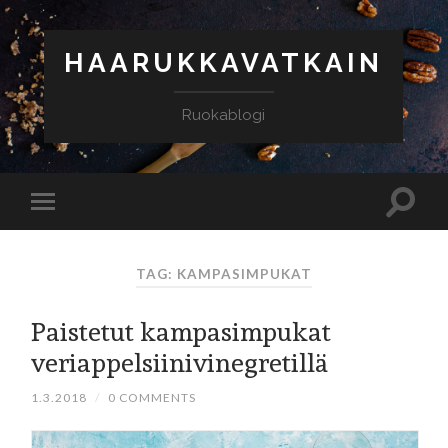
HAARUKKAVATKAIN
Ruokablogi
TAG: KAMPASIMPUKAT
Paistetut kampasimpukat
veriappelsiinivinegretillä
1.3.2018
/
0 COMMENTS