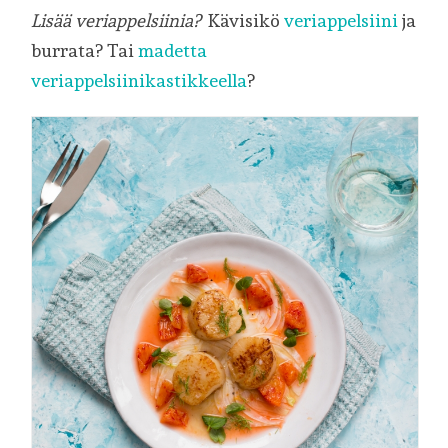
Lisää veriappelsiinia?
Kävisikö
veriappelsiini
ja
burrata? Tai
madetta
veriappelsiinikastikkeella
?