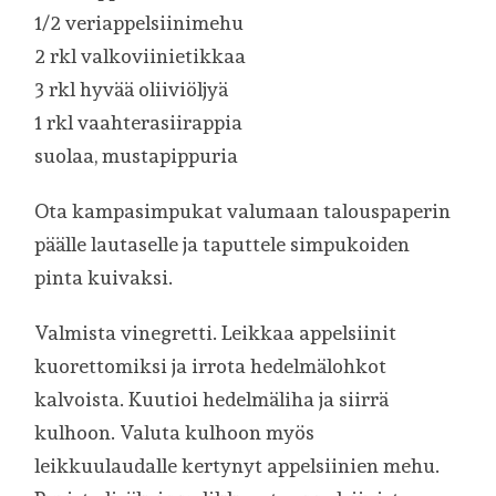
1/2 veriappelsiinimehu
2 rkl valkoviinietikkaa
3 rkl hyvää oliiviöljyä
1 rkl vaahterasiirappia
suolaa, mustapippuria
Ota kampasimpukat valumaan talouspaperin
päälle lautaselle ja taputtele simpukoiden
pinta kuivaksi.
Valmista vinegretti. Leikkaa appelsiinit
kuorettomiksi ja irrota hedelmälohkot
kalvoista. Kuutioi hedelmäliha ja siirrä
kulhoon. Valuta kulhoon myös
leikkuulaudalle kertynyt appelsiinien mehu.