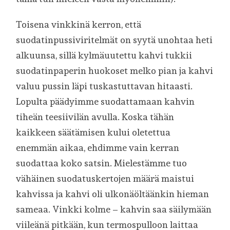
Toisena vinkkinä kerron, että
suodatinpussiviritelmät on syytä unohtaa heti
alkuunsa, sillä kylmäuutettu kahvi tukkii
suodatinpaperin huokoset melko pian ja kahvi
valuu pussin läpi tuskastuttavan hitaasti.
Lopulta päädyimme suodattamaan kahvin
tiheän teesiivilän avulla. Koska tähän
kaikkeen säätämisen kului oletettua
enemmän aikaa, ehdimme vain kerran
suodattaa koko satsin. Mielestämme tuo
vähäinen suodatuskertojen määrä maistui
kahvissa ja kahvi oli ulkonäöltäänkin hieman
sameaa. Vinkki kolme – kahvin saa säilymään
viileänä pitkään, kun termospulloon laittaa