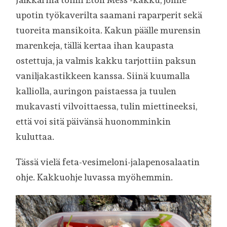
upotin työkaverilta saamani raparperit sekä
tuoreita mansikoita. Kakun päälle murensin
marenkeja, tällä kertaa ihan kaupasta
ostettuja, ja valmis kakku tarjottiin paksun
vaniljakastikkeen kanssa. Siinä kuumalla
kalliolla, auringon paistaessa ja tuulen
mukavasti vilvoittaessa, tulin miettineeksi,
että voi sitä päivänsä huonomminkin
kuluttaa.
Tässä vielä feta-vesimeloni-jalapenosalaatin
ohje. Kakkuohje luvassa myöhemmin.