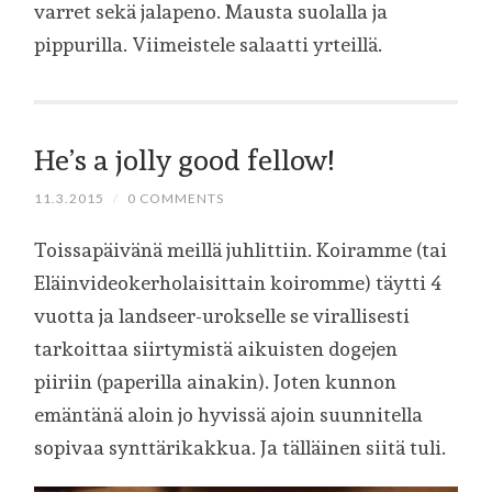
varret sekä jalapeno. Mausta suolalla ja
pippurilla. Viimeistele salaatti yrteillä.
He’s a jolly good fellow!
11.3.2015
/
0 COMMENTS
Toissapäivänä meillä juhlittiin. Koiramme (tai
Eläinvideokerholaisittain koiromme) täytti 4
vuotta ja landseer-urokselle se virallisesti
tarkoittaa siirtymistä aikuisten dogejen
piiriin (paperilla ainakin). Joten kunnon
emäntänä aloin jo hyvissä ajoin suunnitella
sopivaa synttärikakkua. Ja tälläinen siitä tuli.