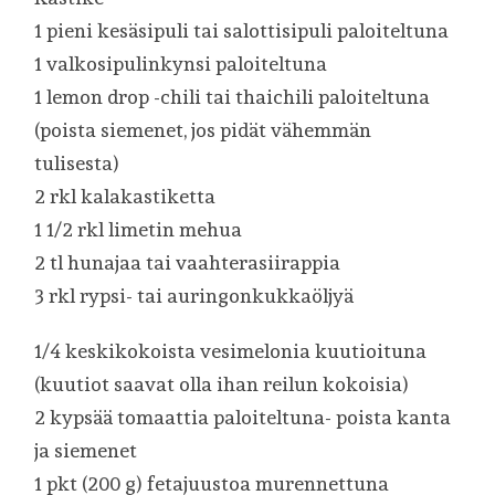
1 pieni kesäsipuli tai salottisipuli paloiteltuna
1 valkosipulinkynsi paloiteltuna
1 lemon drop -chili tai thaichili paloiteltuna
(poista siemenet, jos pidät vähemmän
tulisesta)
2 rkl kalakastiketta
1 1/2 rkl limetin mehua
2 tl hunajaa tai vaahterasiirappia
3 rkl rypsi- tai auringonkukkaöljyä
1/4 keskikokoista vesimelonia kuutioituna
(kuutiot saavat olla ihan reilun kokoisia)
2 kypsää tomaattia paloiteltuna- poista kanta
ja siemenet
1 pkt (200 g) fetajuustoa murennettuna