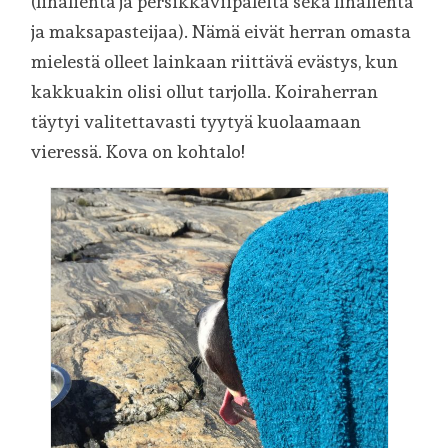
(lihalientä ja persikkaviipaleita sekä lihalientä
ja maksapasteijaa). Nämä eivät herran omasta
mielestä olleet lainkaan riittävä evästys, kun
kakkuakin olisi ollut tarjolla. Koiraherran
täytyi valitettavasti tyytyä kuolaamaan
vieressä. Kova on kohtalo!