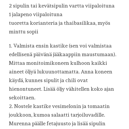
2 sipulin tai kevätsipulin vartta viipaloituna
1 jalapeno viipaloituna
tuoretta korianteria ja thaibasilikaa, myös
minttu sopii
1. Valmista ensin kastike (sen voi valmistaa
edellisenä päivänä jääkaappiin maustumaan).
Mittaa monitoimikoneen kulhoon kaikki
aineet öljyä lukuunottamatta. Anna koneen
käydä, kunnes sipulit ja chili ovat
hienontuneet. Lisää öljy vähitellen koko ajan
sekoittaen.
2. Nostele kastike vesimelonin ja tomaatin
joukkoon, kumoa salaatti tarjoiluvadille.
Murenna päälle fetajuusto ja lisää sipulin