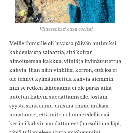
Viittasankari ottaa coolisti.
Meille ihmisille oli luvassa päivän antimiksi
kahdenlaista salaattia, sitä koiran
himoitsemaa kakkua, viiniä ja kylmäuutettua
kahvia. Ihan näin vinkiksi kerron, että jos et
ole tehnyt kylmäuutettua kahvia aiemmin,
niin se retken lähtöaamu ei ole paras aika
uutetun kahvin suodattamiselle. Jostain
syystä siinä aamu-unisina emme millään
muistaneet, että miten olimme edellisenä
kesänä kahvin suodattaneet (harsoliinan läpi,
tämä tuli mieleen vasta myöhemmin).