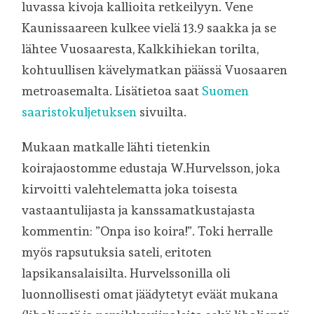
luvassa kivoja kallioita retkeilyyn. Vene
Kaunissaareen kulkee vielä 13.9 saakka ja se
lähtee Vuosaaresta, Kalkkihiekan torilta,
kohtuullisen kävelymatkan päässä Vuosaaren
metroasemalta. Lisätietoa saat
Suomen
saaristokuljetuksen
sivuilta.
Mukaan matkalle lähti tietenkin
koirajaostomme edustaja W.Hurvelsson, joka
kirvoitti valehtelematta joka toisesta
vastaantulijasta ja kanssamatkustajasta
kommentin: ”Onpa iso koira!”. Toki herralle
myös rapsutuksia sateli, eritoten
lapsikansalaisilta. Hurvelssonilla oli
luonnollisesti omat jäädytetyt eväät mukana