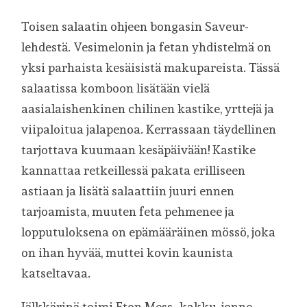
Toisen salaatin ohjeen bongasin Saveur-
lehdestä. Vesimelonin ja fetan yhdistelmä on
yksi parhaista kesäisistä makupareista. Tässä
salaatissa komboon lisätään vielä
aasialaishenkinen chilinen kastike, yrttejä ja
viipaloitua jalapenoa. Kerrassaan täydellinen
tarjottava kuumaan kesäpäivään! Kastike
kannattaa retkeillessä pakata erilliseen
astiaan ja lisätä salaattiin juuri ennen
tarjoamista, muuten feta pehmenee ja
lopputuloksena on epämääräinen mössö, joka
on ihan hyvää, muttei kovin kaunista
katseltavaa.
Jälkkärinä toimi Eton Mess -kakku, jonne