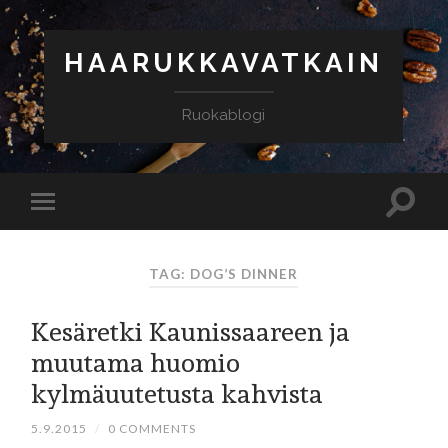
HAARUKKAVATKAIN
Ruokablogi
TAG: DOG’S DINNER
Kesäretki Kaunissaareen ja
muutama huomio
kylmäuutetusta kahvista
5.9.2015
/
0 COMMENTS