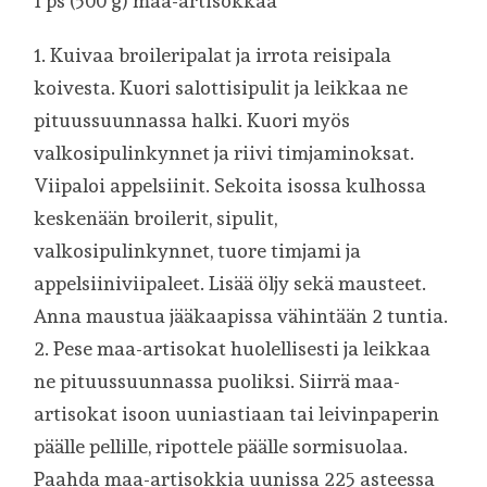
1 ps (500 g) maa-artisokkaa
1. Kuivaa broileripalat ja irrota reisipala
koivesta. Kuori salottisipulit ja leikkaa ne
pituussuunnassa halki. Kuori myös
valkosipulinkynnet ja riivi timjaminoksat.
Viipaloi appelsiinit. Sekoita isossa kulhossa
keskenään broilerit, sipulit,
valkosipulinkynnet, tuore timjami ja
appelsiiniviipaleet. Lisää öljy sekä mausteet.
Anna maustua jääkaapissa vähintään 2 tuntia.
2. Pese maa-artisokat huolellisesti ja leikkaa
ne pituussuunnassa puoliksi. Siirrä maa-
artisokat isoon uuniastiaan tai leivinpaperin
päälle pellille, ripottele päälle sormisuolaa.
Paahda maa-artisokkia uunissa 225 asteessa