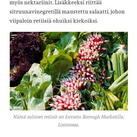
myös nektariinit. Lisäkkeeksi riittää
sitruunavinegretillä maustettu salaatti, johon
viipaloin retiisiä ohuiksi kiekoiksi.
Nämä suloiset retiisit on kuvattu Borough Marketilla,
Lontoossa.