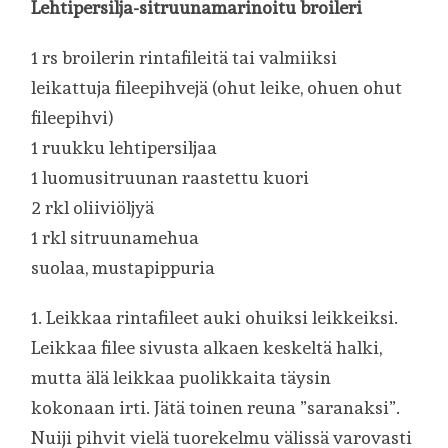
Lehtipersilja-sitruunamarinoitu broileri
1 rs broilerin rintafileitä tai valmiiksi
leikattuja fileepihvejä (ohut leike, ohuen ohut
fileepihvi)
1 ruukku lehtipersiljaa
1 luomusitruunan raastettu kuori
2 rkl oliiviöljyä
1 rkl sitruunamehua
suolaa, mustapippuria
1. Leikkaa rintafileet auki ohuiksi leikkeiksi.
Leikkaa filee sivusta alkaen keskeltä halki,
mutta älä leikkaa puolikkaita täysin
kokonaan irti. Jätä toinen reuna ”saranaksi”.
Nuiji pihvit vielä tuorekelmu välissä varovasti