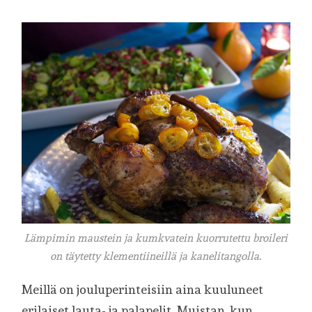
Lämpimin maustein ja kumkvatein kuorrutettu broileri
on täytetty klementiineillä ja kanelitangolla.
Meillä on jouluperinteisiin aina kuuluneet
erilaiset lauta- ja palapelit. Muistan, kun