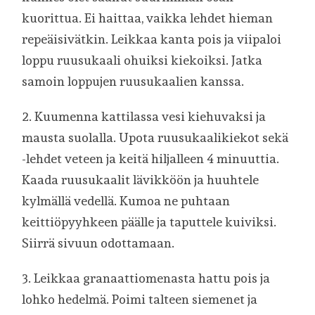
kuorittua. Ei haittaa, vaikka lehdet hieman
repeäisivätkin. Leikkaa kanta pois ja viipaloi
loppu ruusukaali ohuiksi kiekoiksi. Jatka
samoin loppujen ruusukaalien kanssa.
2. Kuumenna kattilassa vesi kiehuvaksi ja
mausta suolalla. Upota ruusukaalikiekot sekä
-lehdet veteen ja keitä hiljalleen 4 minuuttia.
Kaada ruusukaalit lävikköön ja huuhtele
kylmällä vedellä. Kumoa ne puhtaan
keittiöpyyhkeen päälle ja taputtele kuiviksi.
Siirrä sivuun odottamaan.
3. Leikkaa granaattiomenasta hattu pois ja
lohko hedelmä. Poimi talteen siemenet ja