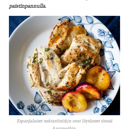
paistinpannulla.
Espanjalaiset nektariinitkin ovat löytäneet tiensä
kauppoihin.