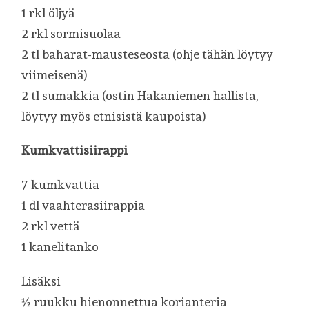
1 rkl öljyä
2 rkl sormisuolaa
2 tl baharat-mausteseosta (ohje tähän löytyy
viimeisenä)
2 tl sumakkia (ostin Hakaniemen hallista,
löytyy myös etnisistä kaupoista)
Kumkvattisiirappi
7 kumkvattia
1 dl vaahterasiirappia
2 rkl vettä
1 kanelitanko
Lisäksi
½ ruukku hienonnettua korianteria