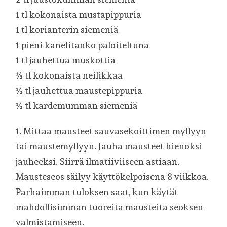
1 tl kokonaista mustapippuria
1 tl korianterin siemeniä
1 pieni kanelitanko paloiteltuna
1 tl jauhettua muskottia
½ tl kokonaista neilikkaa
½ tl jauhettua maustepippuria
½ tl kardemumman siemeniä
1. Mittaa mausteet sauvasekoittimen myllyyn
tai maustemyllyyn. Jauha mausteet hienoksi
jauheeksi. Siirrä ilmatiiviiseen astiaan.
Mausteseos säilyy käyttökelpoisena 8 viikkoa.
Parhaimman tuloksen saat, kun käytät
mahdollisimman tuoreita mausteita seoksen
valmistamiseen.