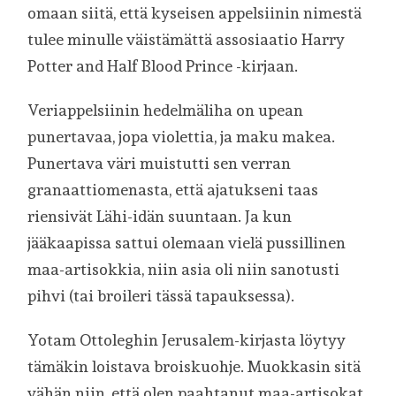
omaan siitä, että kyseisen appelsiinin nimestä
tulee minulle väistämättä assosiaatio Harry
Potter and Half Blood Prince -kirjaan.
Veriappelsiinin hedelmäliha on upean
punertavaa, jopa violettia, ja maku makea.
Punertava väri muistutti sen verran
granaattiomenasta, että ajatukseni taas
riensivät Lähi-idän suuntaan. Ja kun
jääkaapissa sattui olemaan vielä pussillinen
maa-artisokkia, niin asia oli niin sanotusti
pihvi (tai broileri tässä tapauksessa).
Yotam Ottoleghin Jerusalem-kirjasta löytyy
tämäkin loistava broiskuohje. Muokkasin sitä
vähän niin, että olen paahtanut maa-artisokat