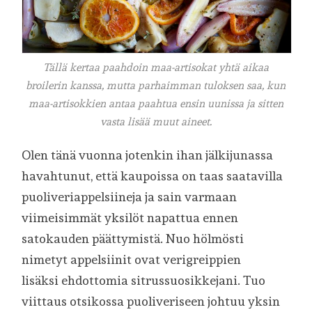
Tällä kertaa paahdoin maa-artisokat yhtä aikaa
broilerin kanssa, mutta parhaimman tuloksen saa, kun
maa-artisokkien antaa paahtua ensin uunissa ja sitten
vasta lisää muut aineet.
Olen tänä vuonna jotenkin ihan jälkijunassa
havahtunut, että kaupoissa on taas saatavilla
puoliveriappelsiineja ja sain varmaan
viimeisimmät yksilöt napattua ennen
satokauden päättymistä. Nuo hölmösti
nimetyt appelsiinit ovat verigreippien
lisäksi ehdottomia sitrussuosikkejani. Tuo
viittaus otsikossa puoliveriseen johtuu yksin