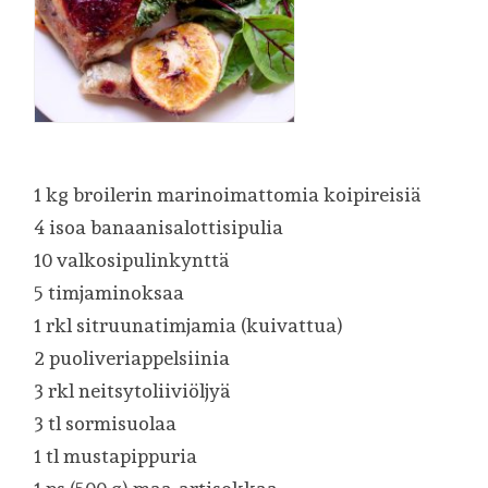
1 kg broilerin marinoimattomia koipireisiä
4 isoa banaanisalottisipulia
10 valkosipulinkynttä
5 timjaminoksaa
1 rkl sitruunatimjamia (kuivattua)
2 puoliveriappelsiinia
3 rkl neitsytoliiviöljyä
3 tl sormisuolaa
1 tl mustapippuria