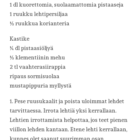
1 dl kuorettomia, suolaamattomia pistaaseja
1 ruukku lehtipersiljaa
½ ruukkua korianteria
Kastike
¼ dl pistaasiöljyä
½ klementiinin mehu
2 tl vaahterasiirappia
ripaus sormisuolaa
mustapippuria myllystä
1. Pese ruusukaalit ja poista uloimmat lehdet
tarvittaessa. Irrota lehtiä yksi kerrallaan.
Lehtien irrottamista helpottaa, jos teet pienen
viillon lehden kantaan. Etene lehti kerrallaan,
kunnes olet saanut suurimman osan