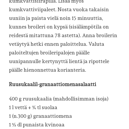
kumkvattisiirapilla. Lisää myös
kumkvattiviipaleet. Nosta vuoka takaisin
uuniin ja paista vielä noin 15 minuuttia,
kunnes broileri on kypsä (sisälämpötila on
reidestä mitattuna 78 astetta). Anna broilerin
vetäytyä hetki ennen paloittelua. Valuta
paloiteltujen broileripalojen päälle
uunipannulle kertynyttä lientä ja ripottele
päälle hienonnettua korianteria.
Ruusukaalil-granaattiomenasalaatti
400 g ruusukaalia (mahdollisimman isoja)
1 l vettä + ¼ tl suolaa
1 (n.300 g) granaattiomena
1 ½ dl punaista kvinoaa