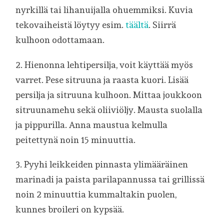
nyrkillä tai lihanuijalla ohuemmiksi. Kuvia
tekovaiheistä löytyy esim.
täältä
. Siirrä
kulhoon odottamaan.
2. Hienonna lehtipersilja, voit käyttää myös
varret. Pese sitruuna ja raasta kuori. Lisää
persilja ja sitruuna kulhoon. Mittaa joukkoon
sitruunamehu sekä oliiviöljy. Mausta suolalla
ja pippurilla. Anna maustua kelmulla
peitettynä noin 15 minuuttia.
3. Pyyhi leikkeiden pinnasta ylimääräinen
marinadi ja paista parilapannussa tai grillissä
noin 2 minuuttia kummaltakin puolen,
kunnes broileri on kypsää.