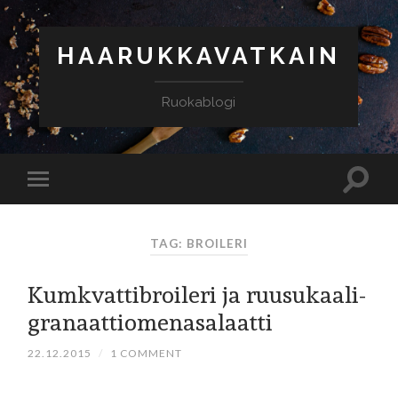
HAARUKKAVATKAIN
Ruokablogi
TAG: BROILERI
Kumkvattibroileri ja ruusukaali-
granaattiomenasalaatti
22.12.2015
/
1 COMMENT