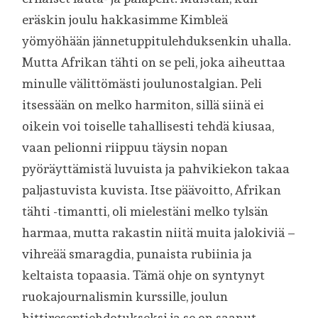
eräskin joulu hakkasimme Kimbleä
yömyöhään jännetuppitulehduksenkin uhalla.
Mutta Afrikan tähti on se peli, joka aiheuttaa
minulle välittömästi joulunostalgian. Peli
itsessään on melko harmiton, sillä siinä ei
oikein voi toiselle tahallisesti tehdä kiusaa,
vaan pelionni riippuu täysin nopan
pyöräyttämistä luvuista ja pahvikiekon takaa
paljastuvista kuvista. Itse päävoitto, Afrikan
tähti -timantti, oli mielestäni melko tylsän
harmaa, mutta rakastin niitä muita jalokiviä –
vihreää smaragdia, punaista rubiinia ja
keltaista topaasia. Tämä ohje on syntynyt
ruokajournalismin kurssille, joulun
hittireseptiehdotukseksi ja se on saanut