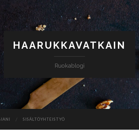
HAARUKKAVATKAIN
Ruokablogi
IANI
SISÄLTÖYHTEISTYÖ