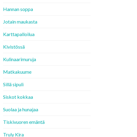
Hannan soppa
Jotain maukasta
Karttapalloilua
Kivistössä
Kulinaarimuruja
Matkakuume
Sillä sipuli
Siskot kokkaa
Suolaa ja hunajaa
Tiskivuoren emäntä
Truly Kira