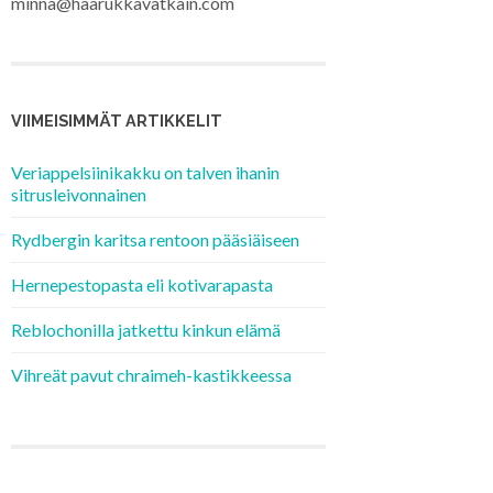
minna@haarukkavatkain.com
VIIMEISIMMÄT ARTIKKELIT
Veriappelsiinikakku on talven ihanin
sitrusleivonnainen
Rydbergin karitsa rentoon pääsiäiseen
Hernepestopasta eli kotivarapasta
Reblochonilla jatkettu kinkun elämä
Vihreät pavut chraimeh-kastikkeessa