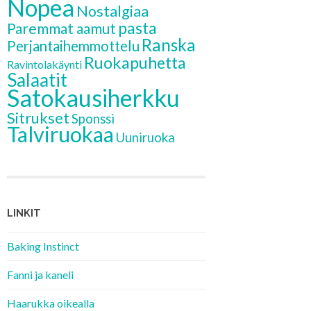
Nopea
Nostalgiaa
pasta
Paremmat aamut
Ranska
Perjantaihemmottelu
Ruokapuhetta
Ravintolakäynti
Salaatit
Satokausiherkku
Sitrukset
Sponssi
Talviruokaa
Uuniruoka
LINKIT
Baking Instinct
Fanni ja kaneli
Haarukka oikealla