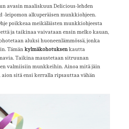
 kun avasin maaliskuun Delicious-lehden
ad -leipomon alkuperäisen munkkiohjeen.
 Ohje poikkeaa meikäläisten munkkiohjeesta
että ja taikinaa vaivataan ensin melko kauan,
a kohotetaan aluksi huoneenlämmössä, jonka
piin. Tämän
kylmäkohotuksen
kautta
ilmavia. Taikina maustetaan sitruunan
sen valmiisiin munkkeihin. Ainoa mitä jäin
ion sitä ensi kerralla ripsauttaa vähän