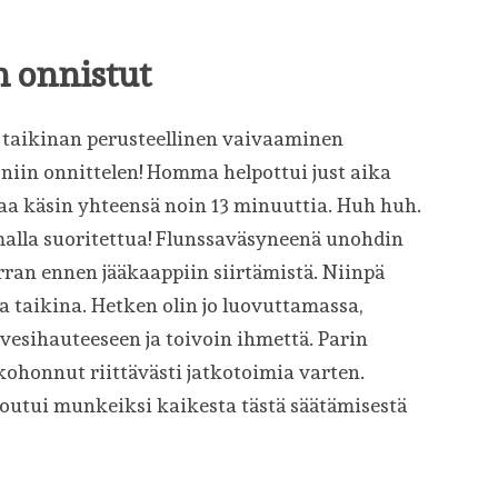
n onnistut
n taikinan perusteellinen vaivaaminen
 niin onnittelen! Homma helpottui just aika
aa käsin yhteensä noin 13 minuuttia. Huh huh.
malla suoritettua! Flunssaväsyneenä unohdin
rran ennen jääkaappiin siirtämistä. Niinpä
a taikina. Hetken olin jo luovuttamassa,
 vesihauteeseen ja toivoin ihmettä. Parin
 kohonnut riittävästi jatkotoimia varten.
eipoutui munkeiksi kaikesta tästä säätämisestä