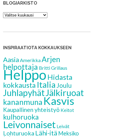
BLOGIARKISTO
Blogiarkisto
INSPIRAATIOTA KOKKAUKSEEN
Arjen
Aasia
Amerikka
helpottaja
Britti
Grillaus
Helppo
Hidasta
Italia
kokkausta
Joulu
Jälkiruoat
Juhlapyhät
Kasvis
kananmuna
Kaupallinen yhteistyö
Keitot
kulhoruoka
Leivonnaiset
Leivät
Lähi-itä
Lohturuoka
Meksiko