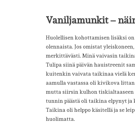
Vaniljamunkit – näi
Huolellisen kohottamisen lisäksi o
olennaista. Jos omistat yleiskoneen,
merkittävästi. Minä vaivasin taikin
Tulipa siinä päivän hauistreenit sa
kuitenkin vaivata taikinaa vielä ke
aamulla vastassa oli kivikova littan
mutta siirsin kulhon tiskialtaaseen
tunnin päästä oli taikina elpynyt ja
Taikina oli helppo käsitellä ja se l
huolimatta.