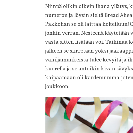
Niinpä olikin oikein ihana yllätys,
numeron ja löysin sieltä Bread Ahe
Pakkohan se oli laittaa kokeiluun!
jonkin verran. Nesteenä käytetään v
vasta sitten lisätään voi. Taikina
jälkeen se siirretään yöksi jääkaap
vaniljamunkeista tulee kevyitä ja 
kuorella ja se antoikin kivan sävyk
kaipaamaan oli kardemumma, joten a
joukkoon.