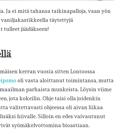
ja. Ja ei mitä tahansa taikinapalloja, vaan yön
 vaniljakastikkeella täytettyjä
tulleet jäädäkseen!
llä
mäisen kerran vuosia sitten Lontoossa
leipomo
oli vasta aloittanut toimintansa, mutta
stä maailman parhaista munkeista. Löysin viime
, jota kokeilin. Ohje taisi olla joidenkin
tta valitettavasti ohjeessa oli aivan liikaa
isäksi hiivalle. Silloin en edes vaivautunut
ivät syömäkelvottomina bioastiaan.