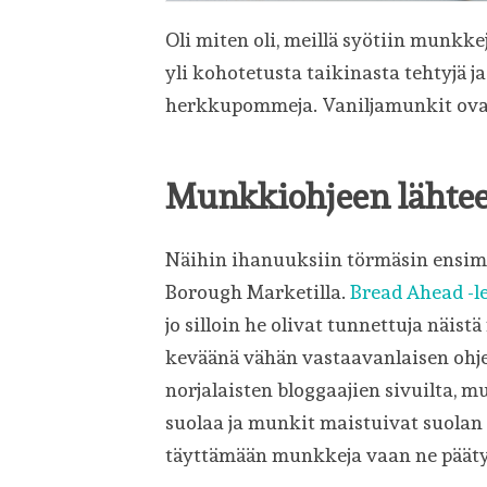
Oli miten oli, meillä syötiin munkke
yli kohotetusta taikinasta tehtyjä ja
herkkupommeja. Vaniljamunkit ovat 
Munkkiohjeen lähtee
Näihin ihanuuksiin törmäsin ensim
Borough Marketilla.
Bread Ahead -
jo silloin he olivat tunnettuja näi
keväänä vähän vastaavanlaisen ohjeen
norjalaisten bloggaajien sivuilta, mu
suolaa ja munkit maistuivat suolan l
täyttämään munkkeja vaan ne pääty