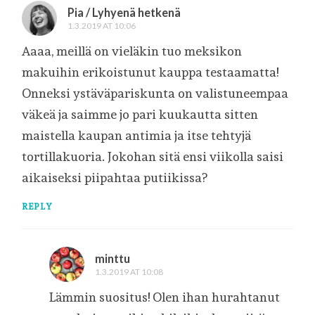
Pia / Lyhyenä hetkenä
1.3.2019 AT 10:06
Aaaa, meillä on vieläkin tuo meksikon
makuihin erikoistunut kauppa testaamatta!
Onneksi ystäväpariskunta on valistuneempaa
väkeä ja saimme jo pari kuukautta sitten
maistella kaupan antimia ja itse tehtyjä
tortillakuoria. Jokohan sitä ensi viikolla saisi
aikaiseksi piipahtaa putiikissa?
REPLY
minttu
1.3.2019 AT 10:08
Lämmin suositus! Olen ihan hurahtanut