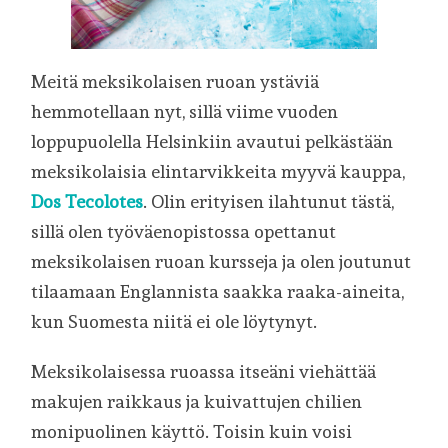
Meitä meksikolaisen ruoan ystäviä
hemmotellaan nyt, sillä viime vuoden
loppupuolella Helsinkiin avautui pelkästään
meksikolaisia elintarvikkeita myyvä kauppa,
Dos Tecolotes
. Olin erityisen ilahtunut tästä,
sillä olen työväenopistossa opettanut
meksikolaisen ruoan kursseja ja olen joutunut
tilaamaan Englannista saakka raaka-aineita,
kun Suomesta niitä ei ole löytynyt.
Meksikolaisessa ruoassa itseäni viehättää
makujen raikkaus ja kuivattujen chilien
monipuolinen käyttö. Toisin kuin voisi