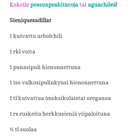
Kokeile
possunposkitacoja
tai
aguachileä
!
Sieniquesadillat
1 kuivattu arbolchili
1 rkl voita
1 punasipuli hienonnettuna
1 iso valkosipulinkynsi hienonnettuna
1 tl kuivattua (meksikolaista) oreganoa
1 rs ruskeita herkkusieniä viipaloituna
¼ tl suolaa