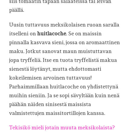
siis tomaatin tapaan salaateissa tai leivän
päällä.
Uusin tuttavuus meksikolaisen ruoan saralla
itselleni on
huitlacoche
. Se on maissin
pinnalla kasvava sieni, jossa on aromaattinen
maku. Jotkut sanovat maun muistuttavan
jopa tryffeliä. Itse en tuota tryffelistä makua
sienestä löytänyt, mutta ehdottomasti
kokeilemisen arvoinen tuttavuus!
Parhaimmillaan huitlacoche on yhdistettynä
muihin sieniin. Ja se sopi sävyltään kuin nenä
päähän näiden sinisestä maissista
valmistettujen maissitortillojen kanssa.
Tekisikö mieli jotain muuta meksikolaista?