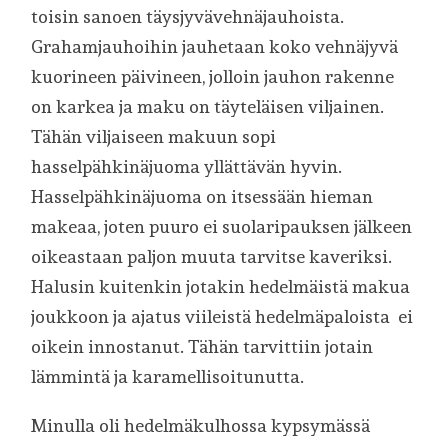
toisin sanoen täysjyvävehnäjauhoista.
Grahamjauhoihin jauhetaan koko vehnäjyvä
kuorineen päivineen, jolloin jauhon rakenne
on karkea ja maku on täyteläisen viljainen.
Tähän viljaiseen makuun sopi
hasselpähkinäjuoma yllättävän hyvin.
Hasselpähkinäjuoma on itsessään hieman
makeaa, joten puuro ei suolaripauksen jälkeen
oikeastaan paljon muuta tarvitse kaveriksi.
Halusin kuitenkin jotakin hedelmäistä makua
joukkoon ja ajatus viileistä hedelmäpaloista ei
oikein innostanut. Tähän tarvittiin jotain
lämmintä ja karamellisoitunutta.
Minulla oli hedelmäkulhossa kypsymässä