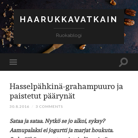
HAARUKKAVATKAIN
Ruokablogi
Hasselpähkinä-grahampuuro ja
paistetut päärynät
30.8.2016
/
3 COMMENTS
Sataa ja sataa. Nytkö se jo alkoi, syksy?
Aamupalaksi ei jogurtti ja marjat houkuta.