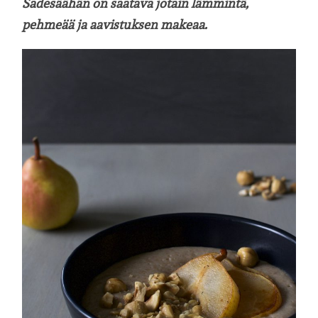
Sadesäähän on saatava jotain lämmintä,
pehmeää ja aavistuksen makeaa.