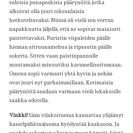
suloisia punaposkisia päärynöitä, jotka
alkoivat olla juuri oikeanlaisia
herkuteltavaksi. Niissä oli vielä sen verran
napakkuutta jäljellä, että ne sopivat mainiosti
paistettavaksi. Puristin viipaleiden päälle
hieman sitruunamehua ja ripsautin päälle
sokeria. Sitten vaan paistinpannulle
muutamaksi minuutiksi karamellisoitumaan.
Omena sopii varmasti yhtä hyvin ja nehän
ovat juuri nyt parhaimmillaan. Kotimaisia
päärynöitä saadaan varmaan vielä lokakuulle
saakka odotella.
Vinkki!
Sään vilakoituessa kannattaa ylijäänyt
hasselpähkinäjuoma hyödyntää kaakaoon. Ja
unohda sokeriset o´boyt ja muut hömpät, käytä