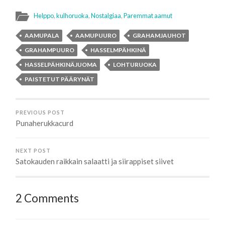
Helppo
,
kulhoruoka
,
Nostalgiaa
,
Paremmat aamut
AAMUPALA
AAMUPUURO
GRAHAMJAUHOT
GRAHAMPUURO
HASSELMPÄHKINÄ
HASSELPÄHKINÄJUOMA
LOHTURUOKA
PAISTETUT PÄÄRYNÄT
PREVIOUS POST
Punaherukkacurd
NEXT POST
Satokauden raikkain salaatti ja siirappiset siivet
2 Comments