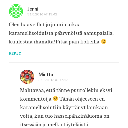
Jenni
31.8.2016 AT 13:42
Olen haaveillut jo jonnin aikaa
karamellisoiduista päärynöistä aamupalalla,
kuulostaa ihanalta! Pitää pian kokeilla
REPLY
Minttu
31.8.2016 AT 16:26
Mahtavaa, että tänne puurollekin eksyi
kommentoija
Tähän ohjeeseen en
karamellisointiin käyttänyt lainkaan
voita, kun tuo hasselpähkinäjuoma on
itsessään jo melko täyteläistä.