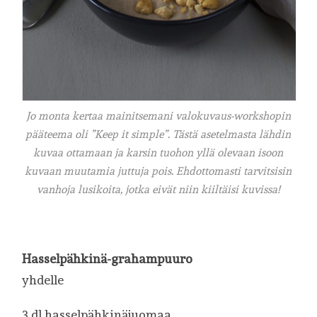
Jo monta kertaa mainitsemani valokuvaus-workshopin
pääteema oli ”Keep it simple”. Tästä asetelmasta lähdin
kuvaa ottamaan ja karsin tuohon yllä olevaan isoon
kuvaan muutamia juttuja pois. Ehdottomasti tarvitsisin
vanhoja lusikoita, jotka eivät niin kiiltäisi kuvissa!
Hasselpähkinä-grahampuuro
yhdelle
3 dl hasselpähkinäjuomaa