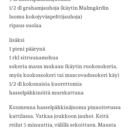
1/2 dl grahamjauhoja (käytin Malmgårdin
luomu kokojyväspelttijauhoja)
ripaus suolaa
lisäksi
1 pieni päärynä
1 rkl sitruunamehua
sokeria maun mukaan (käytin ruokosokeria,
myös kookossokeri tai muscovadosokeri käy)
1/2 dl kokonaisia kuorettomia
hasselpähkinöitä murskattuna
Kuumenna hasselpähkinäjuoma pinnoitetussa
kattilassa. Vatkaa joukkoon jauhot. Keitä
reilut 5 minuuttia, välillä sekoittaen. Mausta