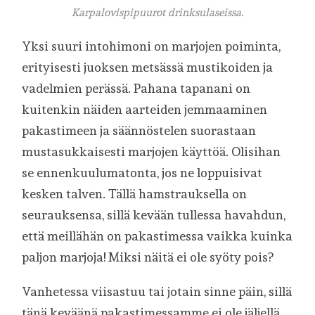
Karpalovispipuurot drinksulaseissa.
Yksi suuri intohimoni on marjojen poiminta,
erityisesti juoksen metsässä mustikoiden ja
vadelmien perässä. Pahana tapanani on
kuitenkin näiden aarteiden jemmaaminen
pakastimeen ja säännöstelen suorastaan
mustasukkaisesti marjojen käyttöä. Olisihan
se ennenkuulumatonta, jos ne loppuisivat
kesken talven. Tällä hamstrauksella on
seurauksensa, sillä kevään tullessa havahdun,
että meillähän on pakastimessa vaikka kuinka
paljon marjoja! Miksi näitä ei ole syöty pois?
Vanhetessa viisastuu tai jotain sinne päin, sillä
tänä keväänä pakastimessamme ei ole jäljellä