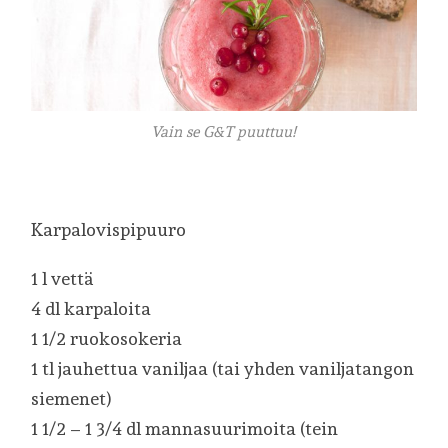
Vain se G&T puuttuu!
Karpalovispipuuro
1 l vettä
4 dl karpaloita
1 1/2 ruokosokeria
1 tl jauhettua vaniljaa (tai yhden vaniljatangon
siemenet)
1 1/2 – 1 3/4 dl mannasuurimoita (tein