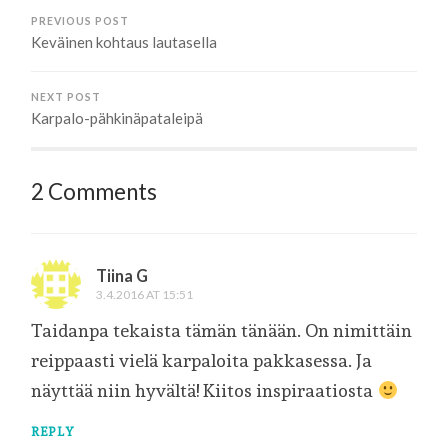
PREVIOUS POST
Keväinen kohtaus lautasella
NEXT POST
Karpalo-pähkinäpataleipä
2 Comments
Tiina G
3.4.2016 AT 15:51
Taidanpa tekaista tämän tänään. On nimittäin
reippaasti vielä karpaloita pakkasessa. Ja
näyttää niin hyvältä! Kiitos inspiraatiosta
REPLY