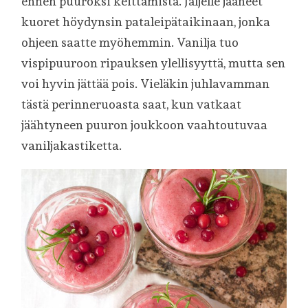
ennen puuroksi keittämistä. Jäljelle jääneet
kuoret höydynsin pataleipätaikinaan, jonka
ohjeen saatte myöhemmin. Vanilja tuo
vispipuuroon ripauksen ylellisyyttä, mutta sen
voi hyvin jättää pois. Vieläkin juhlavamman
tästä perinneruoasta saat, kun vatkaat
jäähtyneen puuron joukkoon vaahtoutuvaa
vaniljakastiketta.