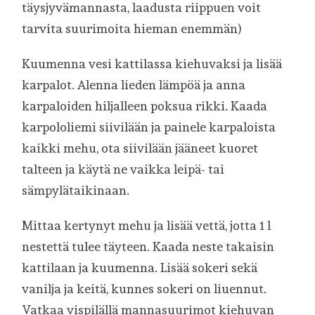
täysjyvämannasta, laadusta riippuen voit
tarvita suurimoita hieman enemmän)
Kuumenna vesi kattilassa kiehuvaksi ja lisää
karpalot. Alenna lieden lämpöä ja anna
karpaloiden hiljalleen poksua rikki. Kaada
karpololiemi siivilään ja painele karpaloista
kaikki mehu, ota siivilään jääneet kuoret
talteen ja käytä ne vaikka leipä- tai
sämpylätaikinaan.
Mittaa kertynyt mehu ja lisää vettä, jotta 1 l
nestettä tulee täyteen. Kaada neste takaisin
kattilaan ja kuumenna. Lisää sokeri sekä
vanilja ja keitä, kunnes sokeri on liuennut.
Vatkaa vispilällä mannasuurimot kiehuvan