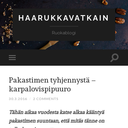
HAARUKKAVATKAIN
Ruokablogi
Pakastimen tyhjennystä –
karpalovispipuuro
30.3.2016
/
2 COMMENTS
Tähän aikaa vuodesta katse alkaa kääntyä
pakastimen suuntaan, että mitäs tänne on