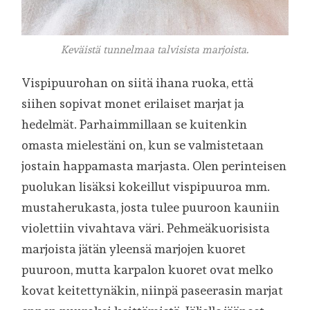
Keväistä tunnelmaa talvisista marjoista.
Vispipuurohan on siitä ihana ruoka, että
siihen sopivat monet erilaiset marjat ja
hedelmät. Parhaimmillaan se kuitenkin
omasta mielestäni on, kun se valmistetaan
jostain happamasta marjasta. Olen perinteisen
puolukan lisäksi kokeillut vispipuuroa mm.
mustaherukasta, josta tulee puuroon kauniin
violettiin vivahtava väri. Pehmeäkuorisista
marjoista jätän yleensä marjojen kuoret
puuroon, mutta karpalon kuoret ovat melko
kovat keitettynäkin, niinpä paseerasin marjat