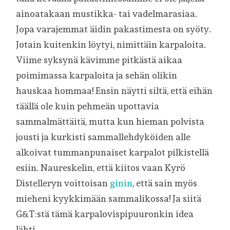
ainoatakaan mustikka- tai vadelmarasiaa.
Jopa varajemmat äidin pakastimesta on syöty.
Jotain kuitenkin löytyi, nimittäin karpaloita.
Viime syksynä kävimme pitkästä aikaa
poimimassa karpaloita ja sehän olikin
hauskaa hommaa! Ensin näytti siltä, että eihän
täällä ole kuin pehmeän upottavia
sammalmättäitä, mutta kun hieman polvista
jousti ja kurkisti sammallehdyköiden alle
alkoivat tummanpunaiset karpalot pilkistellä
esiin. Naureskelin, että kiitos vaan Kyrö
Distelleryn voittoisan
ginin
, että sain myös
mieheni kyykkimään sammalikossa! Ja siitä
G&T:stä tämä karpalovispipuuronkin idea
lähti.