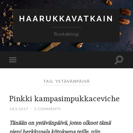
HAARUKKAVATKAIN
Ruokablogi
TAG: YSTÄVÄNPÄIVÄ
Pinkki kampasimpukkaceviche
14.2.2017
/
5 COMMENTS
Tänään on ystävänpäivä, joten olkoot tämä
pieni herkkupala kiitoksena teille, niin