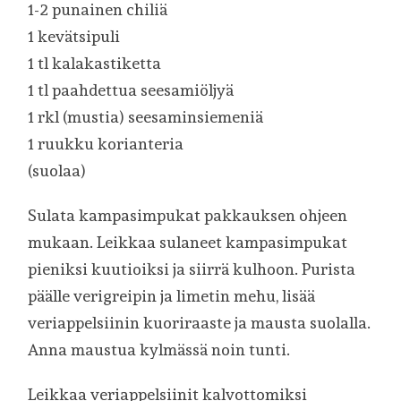
1-2 punainen chiliä
1 kevätsipuli
1 tl kalakastiketta
1 tl paahdettua seesamiöljyä
1 rkl (mustia) seesaminsiemeniä
1 ruukku korianteria
(suolaa)
Sulata kampasimpukat pakkauksen ohjeen
mukaan. Leikkaa sulaneet kampasimpukat
pieniksi kuutioiksi ja siirrä kulhoon. Purista
päälle verigreipin ja limetin mehu, lisää
veriappelsiinin kuoriraaste ja mausta suolalla.
Anna maustua kylmässä noin tunti.
Leikkaa veriappelsiinit kalvottomiksi