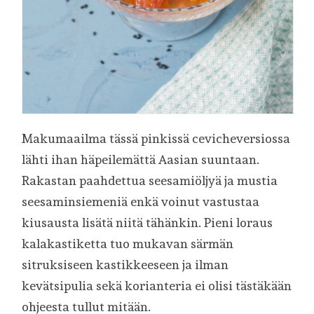
Makumaailma tässä pinkissä cevicheversiossa
lähti ihan häpeilemättä Aasian suuntaan.
Rakastan paahdettua seesamiöljyä ja mustia
seesaminsiemeniä enkä voinut vastustaa
kiusausta lisätä niitä tähänkin. Pieni loraus
kalakastiketta tuo mukavan särmän
sitruksiseen kastikkeeseen ja ilman
kevätsipulia sekä korianteria ei olisi tästäkään
ohjeesta tullut mitään.