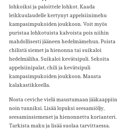
lohkoiksi ja paloittele lohkot. Kaada
leikkuulaudelle kertynyt appelsiinimehu
kampasimpukoiden joukkoon. Voit myös
puristaa lohkotuista kalvoista pois niihin
mahdollisesti jääneen hedelmämehun. Poista
chilistä siemet ja hienonna tai suikaloi
hedelmäliha. Suikaloi kevätsipuli. Sekoita
appelsiinipalat, chili ja kevätsipuli
kampasimpukoiden joukkoon. Mausta
kalakastikkeella.
Nosta ceviche vielä maustumaan jääkaappiin
noin tunniksi. Lisää lopuksi seesamiöljy,
seesaminsiemenet ja hienonnettu korianteri.
Tarkista maku ja lisää suolaa tarvittaessa.