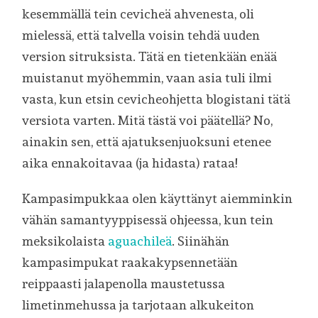
kesemmällä tein cevicheä ahvenesta, oli
mielessä, että talvella voisin tehdä uuden
version sitruksista. Tätä en tietenkään enää
muistanut myöhemmin, vaan asia tuli ilmi
vasta, kun etsin cevicheohjetta blogistani tätä
versiota varten. Mitä tästä voi päätellä? No,
ainakin sen, että ajatuksenjuoksuni etenee
aika ennakoitavaa (ja hidasta) rataa!
Kampasimpukkaa olen käyttänyt aiemminkin
vähän samantyyppisessä ohjeessa, kun tein
meksikolaista
aguachileä
. Siinähän
kampasimpukat raakakypsennetään
reippaasti jalapenolla maustetussa
limetinmehussa ja tarjotaan alkukeiton