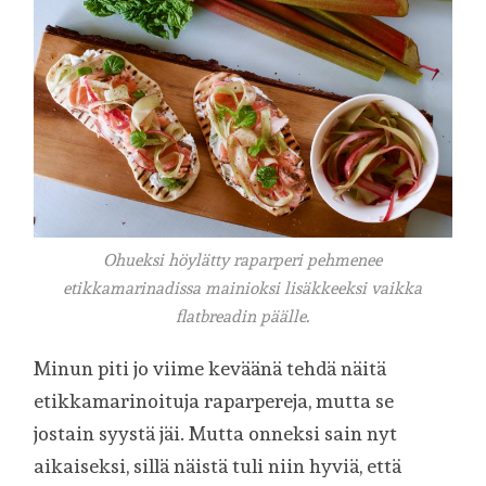
Ohueksi höylätty raparperi pehmenee
etikkamarinadissa mainioksi lisäkkeeksi vaikka
flatbreadin päälle.
Minun piti jo viime keväänä tehdä näitä
etikkamarinoituja raparpereja, mutta se
jostain syystä jäi. Mutta onneksi sain nyt
aikaiseksi, sillä näistä tuli niin hyviä, että