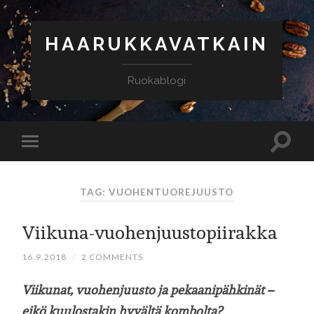
HAARUKKAVATKAIN
Ruokablogi
TAG: VUOHENTUOREJUUSTO
Viikuna-vuohenjuustopiirakka
16.9.2018
/
2 COMMENTS
Viikunat, vuohenjuusto ja pekaanipähkinät –
eikö kuulostakin hyvältä kombolta?