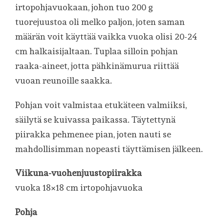
irtopohjavuokaan, johon tuo 200 g
tuorejuustoa oli melko paljon, joten saman
määrän voit käyttää vaikka vuoka olisi 20-24
cm halkaisijaltaan. Tuplaa silloin pohjan
raaka-aineet, jotta pähkinämurua riittää
vuoan reunoille saakka.
Pohjan voit valmistaa etukäteen valmiiksi,
säilytä se kuivassa paikassa. Täytettynä
piirakka pehmenee pian, joten nauti se
mahdollisimman nopeasti täyttämisen jälkeen.
Viikuna-vuohenjuustopiirakka
vuoka 18×18 cm irtopohjavuoka
Pohja