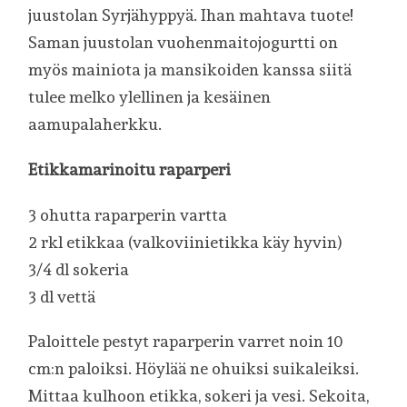
juustolan Syrjähyppyä. Ihan mahtava tuote!
Saman juustolan vuohenmaitojogurtti on
myös mainiota ja mansikoiden kanssa siitä
tulee melko ylellinen ja kesäinen
aamupalaherkku.
Etikkamarinoitu raparperi
3 ohutta raparperin vartta
2 rkl etikkaa (valkoviinietikka käy hyvin)
3/4 dl sokeria
3 dl vettä
Paloittele pestyt raparperin varret noin 10
cm:n paloiksi. Höylää ne ohuiksi suikaleiksi.
Mittaa kulhoon etikka, sokeri ja vesi. Sekoita,