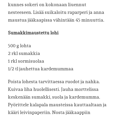
kunnes sokeri on kokonaan liuennut
nesteeseen. Lisää suikaloitu raparperi ja anna
maustua jääkaapissa vähintään 45 minuuttia.
Sumakkimaustettu lohi
500 g lohta
2 rkl sumakkia
1 rkl sormisuolaa
1/2 tl jauhettua kardemummaa
Poista lohesta tarvittaessa ruodot ja nahka.
Kuivaa liha huolellisesti. Jauha morttelissa
keskenään sumakki, suola ja kardemumma.
Pyörittele kalapala mausteissa kauttaaltaan ja
kääri leivinpaperiin. Nosta jääkaappiin