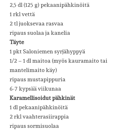
2,5 dl (125 g) pekaanipähkinöitä
1 rkl vettä
2 tl juoksevaa rasvaa
ripaus suolaa ja kanelia
Täyte
1 pkt Saloniemen syrjähyppyä
1/2 – 1 dl maitoa (myös kauramaito tai
mantelimaito käy)
ripaus mustapippuria
6-7 kypsää viikunaa
Karamellisoidut pähkinät
1 dl pekaanipähkinöitä
2 rkl vaahterasiirappia
ripaus sormisuolaa