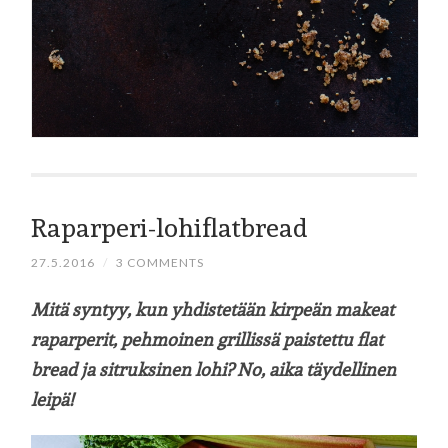
Raparperi-lohiflatbread
27.5.2016
/
3 COMMENTS
Mitä syntyy, kun yhdistetään kirpeän makeat
raparperit, pehmoinen grillissä paistettu flat
bread ja sitruksinen lohi? No, aika täydellinen
leipä!