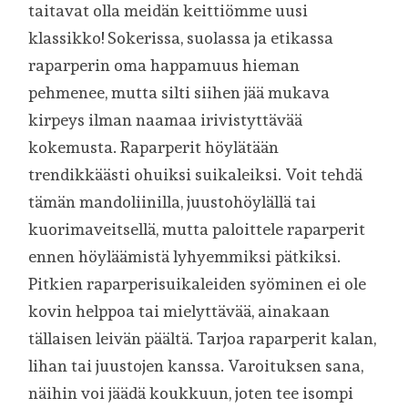
taitavat olla meidän keittiömme uusi
klassikko! Sokerissa, suolassa ja etikassa
raparperin oma happamuus hieman
pehmenee, mutta silti siihen jää mukava
kirpeys ilman naamaa irivistyttävää
kokemusta. Raparperit höylätään
trendikkäästi ohuiksi suikaleiksi. Voit tehdä
tämän mandoliinilla, juustohöylällä tai
kuorimaveitsellä, mutta paloittele raparperit
ennen höyläämistä lyhyemmiksi pätkiksi.
Pitkien raparperisuikaleiden syöminen ei ole
kovin helppoa tai mielyttävää, ainakaan
tällaisen leivän päältä. Tarjoa raparperit kalan,
lihan tai juustojen kanssa. Varoituksen sana,
näihin voi jäädä koukkuun, joten tee isompi