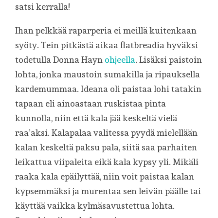
satsi kerralla!
Ihan pelkkää raparperia ei meillä kuitenkaan
syöty. Tein pitkästä aikaa flatbreadia hyväksi
todetulla Donna Hayn
ohjeella
. Lisäksi paistoin
lohta, jonka maustoin sumakilla ja ripauksella
kardemummaa. Ideana oli paistaa lohi tatakin
tapaan eli ainoastaan ruskistaa pinta
kunnolla, niin että kala jää keskeltä vielä
raa’aksi. Kalapalaa valitessa pyydä mielellään
kalan keskeltä paksu pala, siitä saa parhaiten
leikattua viipaleita eikä kala kypsy yli. Mikäli
raaka kala epäilyttää, niin voit paistaa kalan
kypsemmäksi ja murentaa sen leivän päälle tai
käyttää vaikka kylmäsavustettua lohta.