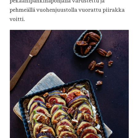
pekaanipähkinäpohjalla varustettu ja
pehmeällä vuohenjuustolla vuorattu piirakka
voitti.