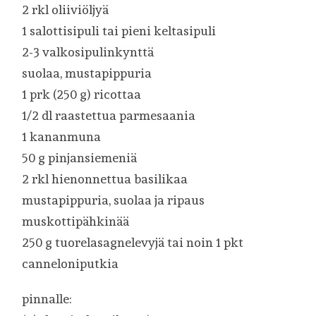
2 rkl oliiviöljyä
1 salottisipuli tai pieni keltasipuli
2-3 valkosipulinkynttä
suolaa, mustapippuria
1 prk (250 g) ricottaa
1/2 dl raastettua parmesaania
1 kananmuna
50 g pinjansiemeniä
2 rkl hienonnettua basilikaa
mustapippuria, suolaa ja ripaus
muskottipähkinää
250 g tuorelasagnelevyjä tai noin 1 pkt
canneloniputkia
pinnalle: