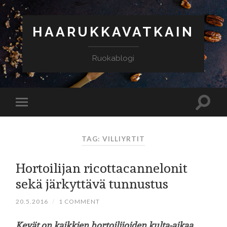
HAARUKKAVATKAIN
Ruokablogi
TAG: VILLIYRTIT
Hortoilijan ricottacannelonit
sekä järkyttävä tunnustus
20.5.2016
/
1 COMMENT
Kevät on kaikkien hortoilijoiden kulta-aikaa.