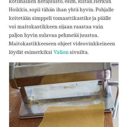
kotimainen herajuusto, esim. Riitan Herkun
Hoikkis, sopii tähän ihan yhtä hyvin. Pohjalle
keitetään simppeli tomaattikastike ja päälle
voi maitokastikkeen sijaan raastaa vain
paljon hyvin sulavaa pehmeää juustoa.
Maitokastikkeeseen ohjeet videovinkkeineen
löydät esimerkiksi
Valion
sivuilta.