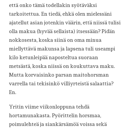
että onko tämä todellakin syötäväksi
tarkoitettua. En tiedä, ehkä olen mielessäni
ajatellut asian jotenkin väärin, että niissä tulisi
olla makua (hyvää sellaista) itsessään? Pidän
nokkosesta, koska siinä on oma minua
miellyttävä makunsa ja lapsena tuli useampi
kilo ketunleipää naposteltua suoraan
metsästä, koska niissä on koukuttava maku.
Mutta korvaisinko parsan maitohorsman
varrella tai tekisinkö villiyrteistä salaattia?
En.
Yritin viime viikonloppuna tehdä
hortamunakasta. Pyörittelin horsmaa,
poimulehteä ja siankärsämöä voissa sekä