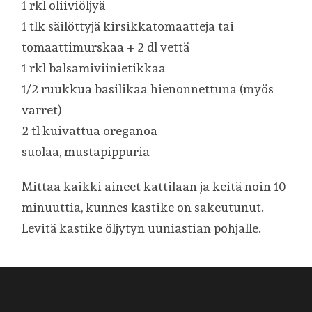
1 rkl oliiviöljyä
1 tlk säilöttyjä kirsikkatomaatteja tai
tomaattimurskaa + 2 dl vettä
1 rkl balsamiviinietikkaa
1/2 ruukkua basilikaa hienonnettuna (myös
varret)
2 tl kuivattua oreganoa
suolaa, mustapippuria
Mittaa kaikki aineet kattilaan ja keitä noin 10
minuuttia, kunnes kastike on sakeutunut.
Levitä kastike öljytyn uuniastian pohjalle.