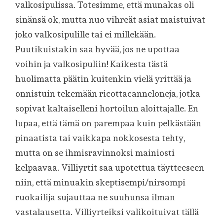
valkosipulissa. Totesimme, että munakas oli
sinänsä ok, mutta nuo vihreät asiat maistuivat
joko valkosipulille tai ei millekään.
Puutikuistakin saa hyvää, jos ne upottaa
voihin ja valkosipuliin! Kaikesta tästä
huolimatta päätin kuitenkin vielä yrittää ja
onnistuin tekemään ricottacanneloneja, jotka
sopivat kaltaiselleni hortoilun aloittajalle. En
lupaa, että tämä on parempaa kuin pelkästään
pinaatista tai vaikkapa nokkosesta tehty,
mutta on se ihmisravinnoksi mainiosti
kelpaavaa. Villiyrtit saa upotettua täytteeseen
niin, että minuakin skeptisempi/nirsompi
ruokailija sujauttaa ne suuhunsa ilman
vastalausetta. Villiyrteiksi valikoituivat tällä