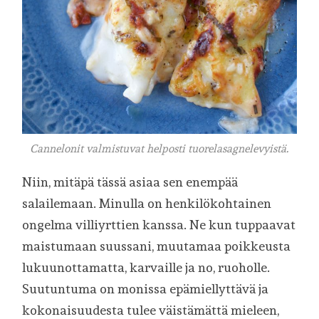
Cannelonit valmistuvat helposti tuorelasagnelevyistä.
Niin, mitäpä tässä asiaa sen enempää
salailemaan. Minulla on henkilökohtainen
ongelma villiyrttien kanssa. Ne kun tuppaavat
maistumaan suussani, muutamaa poikkeusta
lukuunottamatta, karvaille ja no, ruoholle.
Suutuntuma on monissa epämiellyttävä ja
kokonaisuudesta tulee väistämättä mieleen,