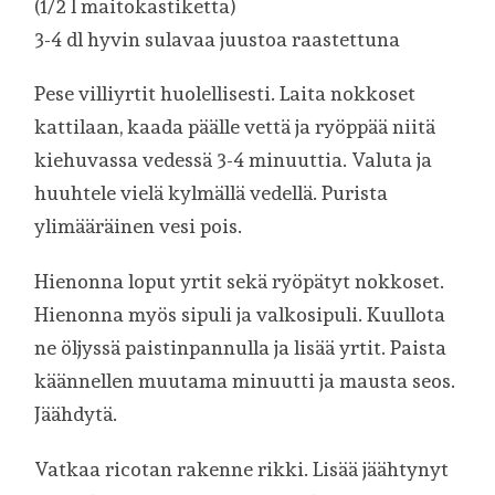
(1/2 l maitokastiketta)
3-4 dl hyvin sulavaa juustoa raastettuna
Pese villiyrtit huolellisesti. Laita nokkoset
kattilaan, kaada päälle vettä ja ryöppää niitä
kiehuvassa vedessä 3-4 minuuttia. Valuta ja
huuhtele vielä kylmällä vedellä. Purista
ylimääräinen vesi pois.
Hienonna loput yrtit sekä ryöpätyt nokkoset.
Hienonna myös sipuli ja valkosipuli. Kuullota
ne öljyssä paistinpannulla ja lisää yrtit. Paista
käännellen muutama minuutti ja mausta seos.
Jäähdytä.
Vatkaa ricotan rakenne rikki. Lisää jäähtynyt