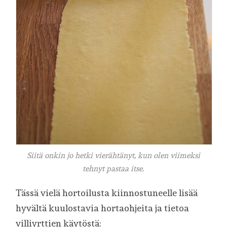
Siitä onkin jo hetki vierähtänyt, kun olen viimeksi
tehnyt pastaa itse.
Tässä vielä hortoilusta kiinnostuneelle lisää
hyvältä kuulostavia hortaohjeita ja tietoa
villiyrttien käytöstä: