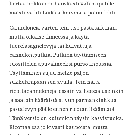
kertaa nokkonen, hauskasti valkosipulille
maistuva litulaukka, horsma ja poimulehti.
Canneloneja varten tein itse pastataikinan,
mutta oikaise ihmeessä ja käytä
tuorelasagnelevyjä tai kuivattuja
canneloniputkia. Putkien täyttämiseen
suosittelen apuvälineeksi pursotinpussia.
Täyttäminen sujuu melko paljon
sukkelampaan sen avulla. Tein näitä
ricottacanneloneja jossain vaiheessa useinkin
ja saatoin kääräistä siivun parmankinkkua
pastalevyn päälle ennen ricotan lisäämistä.
Tämä versio on kuitenkin täysin kasvisruoka.
Ricottaa saa jo kivasti kaupoista, mutta