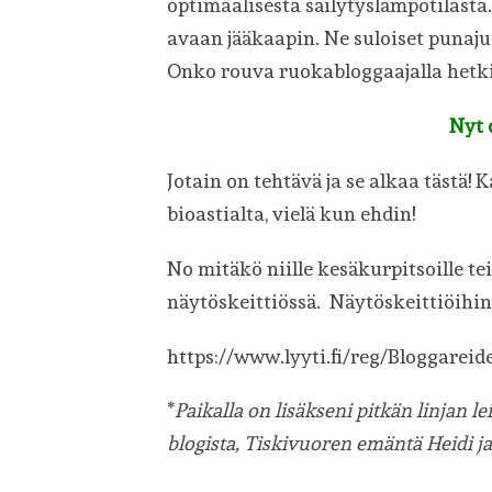
optimaalisesta säilytyslämpötilasta
avaan jääkaapin. Ne suloiset punajuu
Onko rouva ruokabloggaajalla hetki
Nyt 
Jotain on tehtävä ja se alkaa tästä! 
bioastialta, vielä kun ehdin!
No mitäkö niille kesäkurpitsoille te
näytöskeittiössä. Näytöskeittiöihin 
https://www.lyyti.fi/reg/Bloggarei
*
Paikalla on lisäkseni pitkän linjan l
blogista, Tiskivuoren emäntä Heidi ja