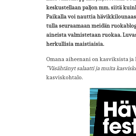
keskustellaan paljon mm. siitä kuin
Paikalla voi nauttia hävikkilounaast
tulla seuraamaan meidän ruokablogg
aineista valmistetaan ruokaa. Luvas
herkullisia maistiaisia.
Omana aiheenani on kasviksista ja 
”Väsähtänyt salaatti ja muita kasvisko
kasviskohtalo.