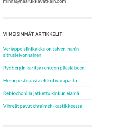
minna@haarukkavatkain.com
VIIMEISIMMÄT ARTIKKELIT
Veriappelsiinikakku on talven ihanin
sitrusleivonnainen
Rydbergin karitsa rentoon pääsiäiseen
Hernepestopasta eli kotivarapasta
Reblochonilla jatkettu kinkun elämä
Vihreät pavut chraimeh-kastikkeessa