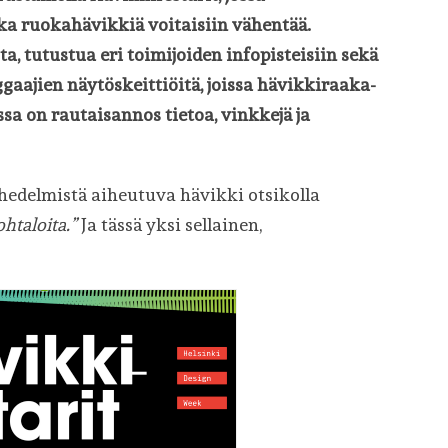
ka ruokahävikkiä voitaisiin vähentää.
a, tutustua eri toimijoiden infopisteisiin sekä
aajien näytöskeittiöitä, joissa hävikkiraaka-
sa on rautaisannos tietoa, vinkkejä ja
hedelmistä aiheutuva hävikki otsikolla
htaloita.”
Ja tässä yksi sellainen,