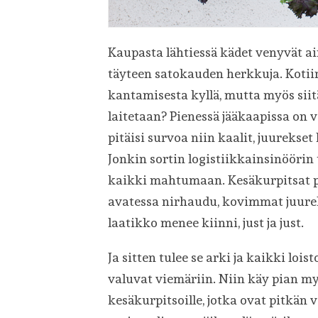
Kaupasta lähtiessä kädet venyvät ai
täyteen satokauden herkkuja. Kotiin 
kantamisesta kyllä, mutta myös sii
laitetaan? Pienessä jääkaapissa on 
pitäisi survoa niin kaalit, juureks
Jonkin sortin logistiikkainsinöörin 
kaikki mahtumaan. Kesäkurpitsat pää
avatessa nirhaudu, kovimmat juurek
laatikko menee kiinni, just ja just.
Ja sitten tulee se arki ja kaikki l
valuvat viemäriin. Niin käy pian my
kesäkurpitsoille, jotka ovat pitkän 