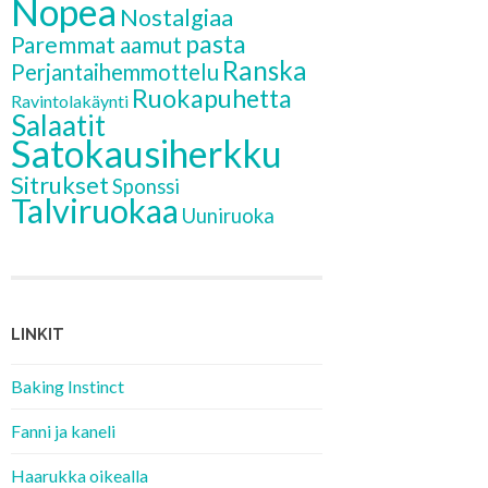
Nopea
Nostalgiaa
pasta
Paremmat aamut
Ranska
Perjantaihemmottelu
Ruokapuhetta
Ravintolakäynti
Salaatit
Satokausiherkku
Sitrukset
Sponssi
Talviruokaa
Uuniruoka
LINKIT
Baking Instinct
Fanni ja kaneli
Haarukka oikealla