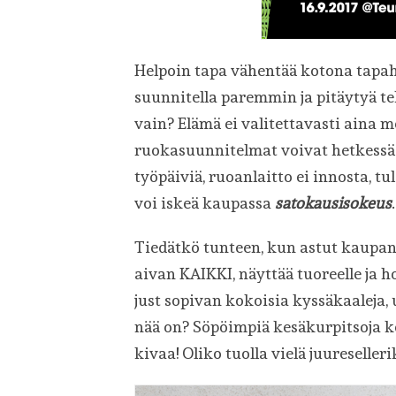
Helpoin tapa vähentää kotona tap
suunnitella paremmin ja pitäytyä te
vain? Elämä ei valitettavasti aina 
ruokasuunnitelmat voivat hetkessä 
työpäiviä, ruoanlaitto ei innosta, tu
voi iskeä kaupassa
satokausisokeus
.
Tiedätkö tunteen, kun astut kaupan 
aivan KAIKKI, näyttää tuoreelle ja h
just sopivan kokoisia kyssäkaaleja, 
nää on? Söpöimpiä kesäkurpitsoja ko
kivaa! Oliko tuolla vielä juureseller