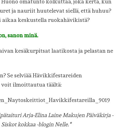
. Huono omatunto kolkuttaa, joka kerta, kun
ret ja nauriit huutelevat siellä, että huhuu?
 aikaa keskustella ruokahävikistä?
on, sanon minä.
Kaivan kesäkurpitsat laatikosta ja pelastan ne
in? Se selviää Hävikkifestareiden
voit ilmoittautua täältä:
den_Naytoskeittiot_Havikkifestareilla_9019
eipätaituri Arja-Elina Laine Makujen Päiväkirja -
 Siskot kokkaa -blogin Nelle.*