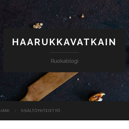
HAARUKKAVATKAIN
Ruokablogi
IANI
SISÄLTÖYHTEISTYÖ