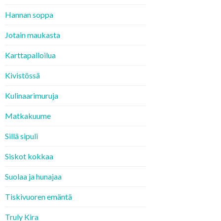
Hannan soppa
Jotain maukasta
Karttapalloilua
Kivistössä
Kulinaarimuruja
Matkakuume
Sillä sipuli
Siskot kokkaa
Suolaa ja hunajaa
Tiskivuoren emäntä
Truly Kira