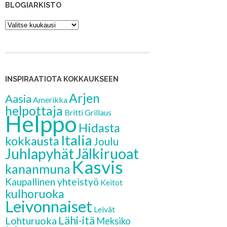
BLOGIARKISTO
Blogiarkisto
INSPIRAATIOTA KOKKAUKSEEN
Arjen
Aasia
Amerikka
helpottaja
Britti
Grillaus
Helppo
Hidasta
Italia
kokkausta
Joulu
Jälkiruoat
Juhlapyhät
Kasvis
kananmuna
Kaupallinen yhteistyö
Keitot
kulhoruoka
Leivonnaiset
Leivät
Lähi-itä
Lohturuoka
Meksiko