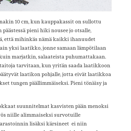
nakin 10 cm, kun kauppakassit on sullottu
päästessä pieni hiki nousee jo otsalle,
tä, että mihinkäs nämä kaikki ihanuudet
vain yksi laatikko, jonne samaan lämpötilaan
et kuin marjatkin, salaateista puhumattakaan.
taitoja tarvitaan, kun yritän saada laatikkoon
tyvät laatikon pohjalle, jotta eivät laatikkoa
set tungen päällimmäiseksi. Pieni tönäisy ja
oistokkaat suunnitelmat kasvisten pään menoksi
ös niille alimmaiseksi survotuille
varastoinnin lisäksi kärsineet ei niin