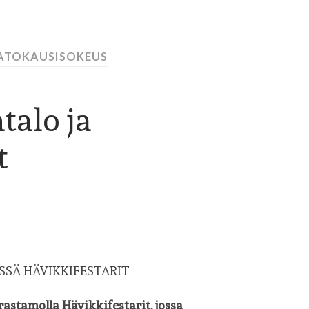
SATOKAUSISOKEUS
talo ja
t
SSÄ HÄVIKKIFESTARIT
rastamolla Hävikkifestarit, jossa