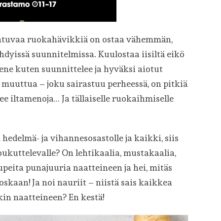
ahtuvaa ruokahävikkiä on ostaa vähemmän,
hdyissä suunnitelmissa. Kuulostaa iisiltä eikö
mene kuten suunnittelee ja hyväksi aiotut
muuttua – joku sairastuu perheessä, on pitkiä
lee iltamenoja… Ja tällaiselle ruokaihmiselle
hedelmä- ja vihannesosastolle ja kaikki, siis
oukuttelevalle? On lehtikaalia, mustakaalia,
upeita punajuuria naatteineen ja hei, mitäs
skaan! Ja noi nauriit – niistä sais kaikkea
ikin naatteineen? En kestä!