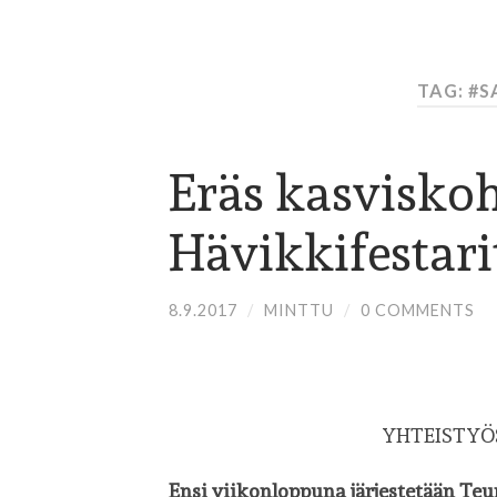
TAG: #
Eräs kasviskoh
Hävikkifestari
8.9.2017
/
MINTTU
/
0 COMMENTS
YHTEISTYÖ
Ensi viikonloppuna järjestetään Teu