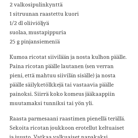
2 valkosipulinkynttä
1 sitruunan raastettu kuori
1/2 dl oliiviöljyä
suolaa, mustapippuria
25 g pinjansiemeniä
Kumoa ricotat siivilään ja nosta kulhon päälle.
Paina ricotan päälle lautanen (sen verran
pieni, että mahtuu siivilän sisälle) ja nosta
päälle säilyketölkkejä tai vastaavia päälle
painoksi. Siirrä koko komeus jääkaappiin
muutamaksi tunniksi tai yön yli.
Raasta parmesaani raastimen pienellä terällä.
Sekoita ricotan joukkoon erotellut keltuaiset
ja juusto. Vatkaa valkuaiset napakaksi