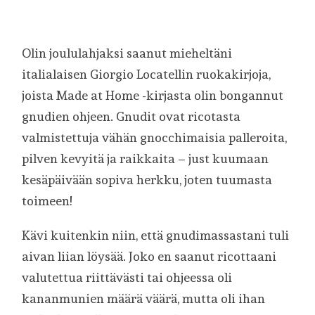
Olin joululahjaksi saanut mieheltäni
italialaisen Giorgio Locatellin ruokakirjoja,
joista Made at Home -kirjasta olin bongannut
gnudien ohjeen. Gnudit ovat ricotasta
valmistettuja vähän gnocchimaisia palleroita,
pilven kevyitä ja raikkaita – just kuumaan
kesäpäivään sopiva herkku, joten tuumasta
toimeen!
Kävi kuitenkin niin, että gnudimassastani tuli
aivan liian löysää. Joko en saanut ricottaani
valutettua riittävästi tai ohjeessa oli
kananmunien määrä väärä, mutta oli ihan