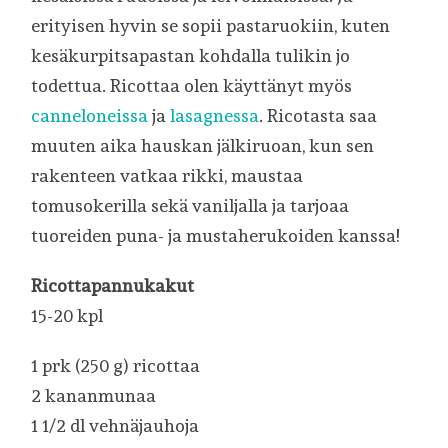
erityisen hyvin se sopii pastaruokiin, kuten
kesäkurpitsapastan kohdalla tulikin jo
todettua. Ricottaa olen käyttänyt myös
canneloneissa
ja
lasagnessa
. Ricotasta saa
muuten aika hauskan jälkiruoan, kun sen
rakenteen vatkaa rikki, maustaa
tomusokerilla sekä vaniljalla ja tarjoaa
tuoreiden puna- ja mustaherukoiden kanssa!
Ricottapannukakut
15-20 kpl
1 prk (250 g) ricottaa
2 kananmunaa
1 1/2 dl vehnäjauhoja