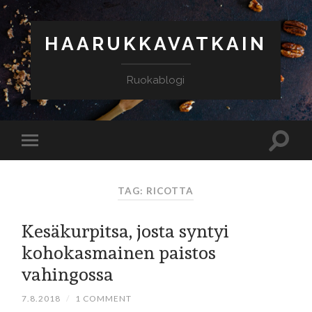
HAARUKKAVATKAIN
Ruokablogi
TAG: RICOTTA
Kesäkurpitsa, josta syntyi
kohokasmainen paistos
vahingossa
7.8.2018
/
1 COMMENT