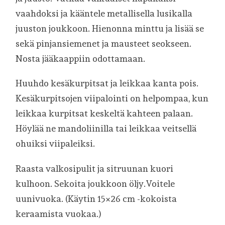
vaahdoksi ja kääntele metallisella lusikalla
juuston joukkoon. Hienonna minttu ja lisää se
sekä pinjansiemenet ja mausteet seokseen.
Nosta jääkaappiin odottamaan.
Huuhdo kesäkurpitsat ja leikkaa kanta pois.
Kesäkurpitsojen viipalointi on helpompaa, kun
leikkaa kurpitsat keskeltä kahteen palaan.
Höylää ne mandoliinilla tai leikkaa veitsellä
ohuiksi viipaleiksi.
Raasta valkosipulit ja sitruunan kuori
kulhoon. Sekoita joukkoon öljy.Voitele
uunivuoka. (Käytin 15×26 cm -kokoista
keraamista vuokaa.)