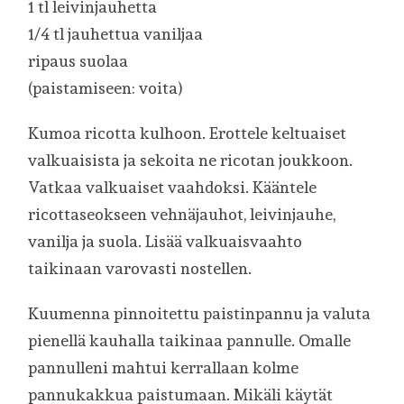
1 tl leivinjauhetta
1/4 tl jauhettua vaniljaa
ripaus suolaa
(paistamiseen: voita)
Kumoa ricotta kulhoon. Erottele keltuaiset
valkuaisista ja sekoita ne ricotan joukkoon.
Vatkaa valkuaiset vaahdoksi. Kääntele
ricottaseokseen vehnäjauhot, leivinjauhe,
vanilja ja suola. Lisää valkuaisvaahto
taikinaan varovasti nostellen.
Kuumenna pinnoitettu paistinpannu ja valuta
pienellä kauhalla taikinaa pannulle. Omalle
pannulleni mahtui kerrallaan kolme
pannukakkua paistumaan. Mikäli käytät