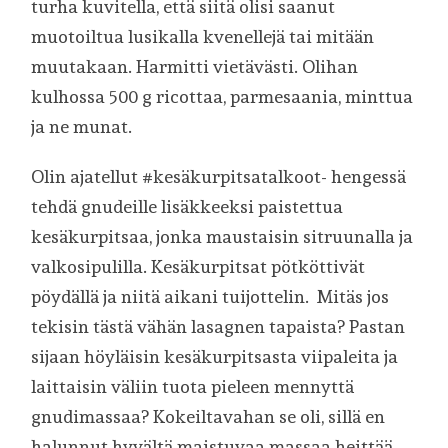
turha kuvitella, että siitä olisi saanut
muotoiltua lusikalla kvenellejä tai mitään
muutakaan. Harmitti vietävästi. Olihan
kulhossa 500 g ricottaa, parmesaania, minttua
ja ne munat.
Olin ajatellut #kesäkurpitsatalkoot- hengessä
tehdä gnudeille lisäkkeeksi paistettua
kesäkurpitsaa, jonka maustaisin sitruunalla ja
valkosipulilla. Kesäkurpitsat pötköttivät
pöydällä ja niitä aikani tuijottelin. Mitäs jos
tekisin tästä vähän lasagnen tapaista? Pastan
sijaan höyläisin kesäkurpitsasta viipaleita ja
laittaisin väliin tuota pieleen mennyttä
gnudimassaa? Kokeiltavahan se oli, sillä en
halunnut hyvältä maistuvaa massaa heittää