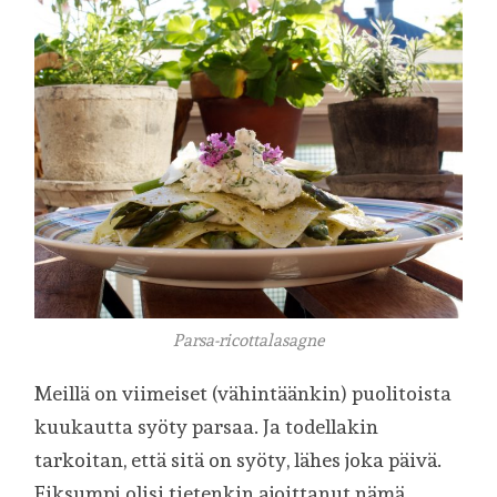
Parsa-ricottalasagne
Meillä on viimeiset (vähintäänkin) puolitoista
kuukautta syöty parsaa. Ja todellakin
tarkoitan, että sitä on syöty, lähes joka päivä.
Fiksumpi olisi tietenkin ajoittanut nämä