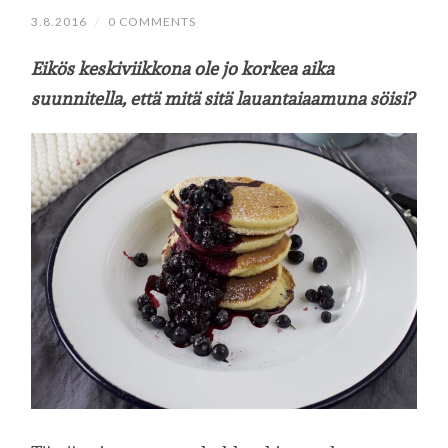
3.8.2016
/
0 COMMENTS
Eikös keskiviikkona ole jo korkea aika
suunnitella, että mitä sitä lauantaiaamuna söisi?