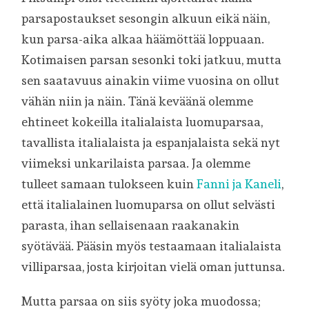
parsapostaukset sesongin alkuun eikä näin,
kun parsa-aika alkaa häämöttää loppuaan.
Kotimaisen parsan sesonki toki jatkuu, mutta
sen saatavuus ainakin viime vuosina on ollut
vähän niin ja näin. Tänä keväänä olemme
ehtineet kokeilla italialaista luomuparsaa,
tavallista italialaista ja espanjalaista sekä nyt
viimeksi unkarilaista parsaa. Ja olemme
tulleet samaan tulokseen kuin
Fanni ja Kaneli
,
että italialainen luomuparsa on ollut selvästi
parasta, ihan sellaisenaan raakanakin
syötävää. Pääsin myös testaamaan italialaista
villiparsaa, josta kirjoitan vielä oman juttunsa.
Mutta parsaa on siis syöty joka muodossa;