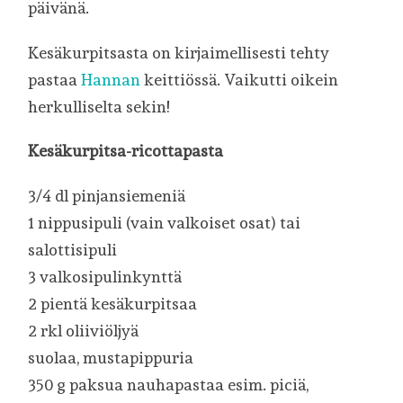
päivänä.
Kesäkurpitsasta on kirjaimellisesti tehty
pastaa
Hannan
keittiössä. Vaikutti oikein
herkulliselta sekin!
Kesäkurpitsa-ricottapasta
3/4 dl pinjansiemeniä
1 nippusipuli (vain valkoiset osat) tai
salottisipuli
3 valkosipulinkynttä
2 pientä kesäkurpitsaa
2 rkl oliiviöljyä
suolaa, mustapippuria
350 g paksua nauhapastaa esim. piciä,