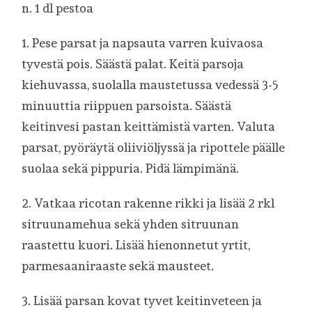
n. 1 dl pestoa
1. Pese parsat ja napsauta varren kuivaosa
tyvestä pois. Säästä palat. Keitä parsoja
kiehuvassa, suolalla maustetussa vedessä 3-5
minuuttia riippuen parsoista. Säästä
keitinvesi pastan keittämistä varten. Valuta
parsat, pyöräytä oliiviöljyssä ja ripottele päälle
suolaa sekä pippuria. Pidä lämpimänä.
2. Vatkaa ricotan rakenne rikki ja lisää 2 rkl
sitruunamehua sekä yhden sitruunan
raastettu kuori. Lisää hienonnetut yrtit,
parmesaaniraaste sekä mausteet.
3. Lisää parsan kovat tyvet keitinveteen ja