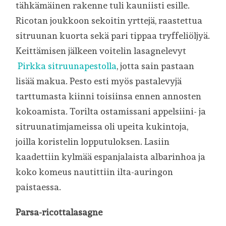
tähkämäinen rakenne tuli kauniisti esille.
Ricotan joukkoon sekoitin yrttejä, raastettua
sitruunan kuorta sekä pari tippaa tryffeliöljyä.
Keittämisen jälkeen voitelin lasagnelevyt
Pirkka sitruunapestolla
, jotta sain pastaan
lisää makua. Pesto esti myös pastalevyjä
tarttumasta kiinni toisiinsa ennen annosten
kokoamista. Torilta ostamissani appelsiini- ja
sitruunatimjameissa oli upeita kukintoja,
joilla koristelin lopputuloksen. Lasiin
kaadettiin kylmää espanjalaista albarinhoa ja
koko komeus nautittiin ilta-auringon
paistaessa.
Parsa-ricottalasagn
e