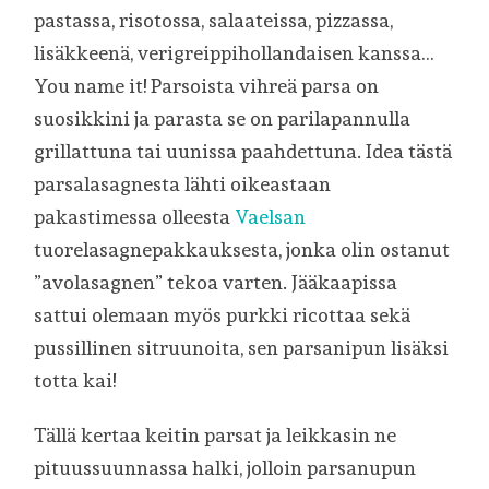
pastassa, risotossa, salaateissa, pizzassa,
lisäkkeenä, verigreippihollandaisen kanssa…
You name it! Parsoista vihreä parsa on
suosikkini ja parasta se on parilapannulla
grillattuna tai uunissa paahdettuna. Idea tästä
parsalasagnesta lähti oikeastaan
pakastimessa olleesta
Vaelsan
tuorelasagnepakkauksesta, jonka olin ostanut
”avolasagnen” tekoa varten. Jääkaapissa
sattui olemaan myös purkki ricottaa sekä
pussillinen sitruunoita, sen parsanipun lisäksi
totta kai!
Tällä kertaa keitin parsat ja leikkasin ne
pituussuunnassa halki, jolloin parsanupun