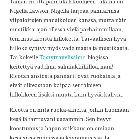
Tämän ricottapannukakkuohjeen takana on
Nigella Lawson. Nigella tarjoaa pannarinsa
viipaloitujen mansikoiden kanssa, mutta näin
mustikka-ajan ollessa vielä parhaimmillaan,
tein mustikoista hilloketta. Taivaallisen hyvä
hilloke syntyy myös vadelmasta ja mustikasta.
Tai kokeile
Tastytravelissimo
-blogissa
keitettyä vadelma-salmiakkihilloa, nam!
Ricotan ansiosta pannarit ovat ruokaisia ja
eivät oikeastaan kaipaa seurakseen
hillokkeen lisäksi muuta kuin hyvää kahvia.
Ricotta on niitä ruoka-aineita, joihin huomaan
kesällä tarttuvani useammin. Sen kevyt
koostumus ja hapan raikkaus on omiaan
kesäisissä ruuoissa ja leivonnaisissa. Ja