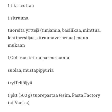
1 tlk ricottaa
1 sitruuna
tuoreita yrttejä (timjamia, basilikaa, minttua,
lehtipersiljaa, sitruunaverbenaa) maun
mukaan
1/2 dl raastettua parmesaania
suolaa, mustapippuria
tryffeliöljyä
1 pkt (500 g) tuorepastaa (esim. Pasta Factory
tai Vaelsa)