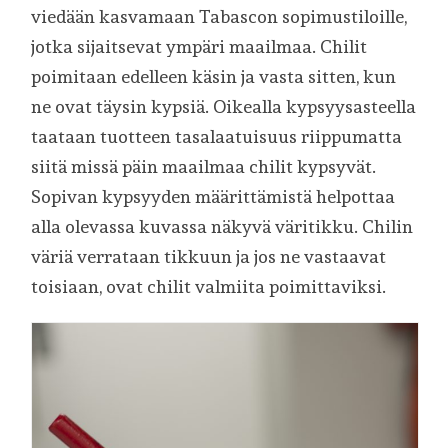
viedään kasvamaan Tabascon sopimustiloille,
jotka sijaitsevat ympäri maailmaa. Chilit
poimitaan edelleen käsin ja vasta sitten, kun
ne ovat täysin kypsiä. Oikealla kypsyysasteella
taataan tuotteen tasalaatuisuus riippumatta
siitä missä päin maailmaa chilit kypsyvät.
Sopivan kypsyyden määrittämistä helpottaa
alla olevassa kuvassa näkyvä väritikku. Chilin
väriä verrataan tikkuun ja jos ne vastaavat
toisiaan, ovat chilit valmiita poimittaviksi.