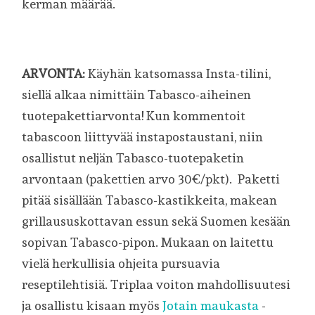
kerman määrää.
ARVONTA:
Käyhän katsomassa Insta-tilini,
siellä alkaa nimittäin Tabasco-aiheinen
tuotepakettiarvonta! Kun kommentoit
tabascoon liittyvää instapostaustani, niin
osallistut neljän Tabasco-tuotepaketin
arvontaan (pakettien arvo 30€/pkt).
Paketti
pitää sisällään Tabasco-kastikkeita, makean
grillaususkottavan essun sekä Suomen kesään
sopivan Tabasco-pipon. Mukaan on laitettu
vielä herkullisia ohjeita pursuavia
reseptilehtisiä. Triplaa voiton mahdollisuutesi
ja osallistu kisaan myös
Jotain maukasta
-