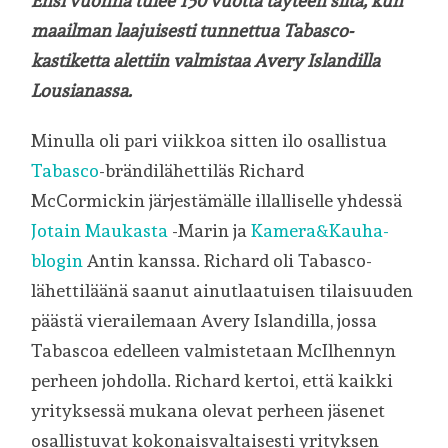
Ensi vuonna tulee 150 vuotta täyteen siitä, kun
maailman laajuisesti tunnettua Tabasco-
kastiketta alettiin valmistaa Avery Islandilla
Lousianassa.
Minulla oli pari viikkoa sitten ilo osallistua
Tabasco
-brändilähettiläs Richard
McCormickin järjestämälle illalliselle yhdessä
Jotain Maukasta
-Marin ja
Kamera&Kauha-
blogin
Antin kanssa. Richard oli Tabasco-
lähettiläänä saanut ainutlaatuisen tilaisuuden
päästä vierailemaan Avery Islandilla, jossa
Tabascoa edelleen valmistetaan McIlhennyn
perheen johdolla. Richard kertoi, että kaikki
yrityksessä mukana olevat perheen jäsenet
osallistuvat kokonaisvaltaisesti yrityksen