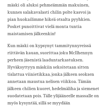
mäski oli aluksi pehmeämmän makuinen,
kunnes salakavalasti chilin polte kasvoi ja
pian huokailimme hikeä otsalta pyyhkien.
Posket punoittivat vielä monta tuntia
maistamisen jälkeenkin!
Kun mäski on kypsynyt tammitynnyreissä
riittävän kauan, suorittaa joku McIlhennyn
perheen jäsenistä laaduntarkastuksen.
Hyväksyttyyn mäskiin sekoitetaan sitten
tislattua viinietikkaa, jonka jälkeen seoksen
annetaan maustua nelisen viikkoa. Tämän
jälkeen chilien kuoret, hedelmäliha ja siemenet
suodatetaan pois. Tälle ylijääneelle massalle on
myös kysyntää, sillä se myydään