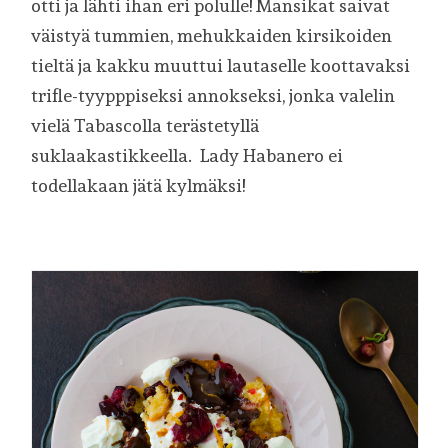
otti ja lähti ihan eri polulle! Mansikat saivat
väistyä tummien, mehukkaiden kirsikoiden
tieltä ja kakku muuttui lautaselle koottavaksi
trifle-tyypppiseksi annokseksi, jonka valelin
vielä Tabascolla terästetyllä
suklaakastikkeella. Lady Habanero ei
todellakaan jätä kylmäksi!