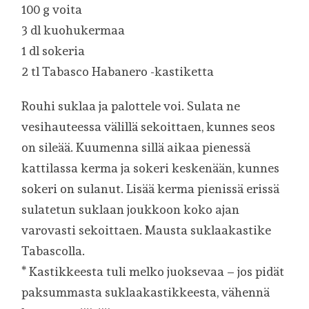
100 g voita
3 dl kuohukermaa
1 dl sokeria
2 tl Tabasco Habanero -kastiketta
Rouhi suklaa ja palottele voi. Sulata ne
vesihauteessa välillä sekoittaen, kunnes seos
on sileää. Kuumenna sillä aikaa pienessä
kattilassa kerma ja sokeri keskenään, kunnes
sokeri on sulanut. Lisää kerma pienissä erissä
sulatetun suklaan joukkoon koko ajan
varovasti sekoittaen. Mausta suklaakastike
Tabascolla.
* Kastikkeesta tuli melko juoksevaa – jos pidät
paksummasta suklaakastikkeesta, vähennä