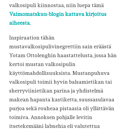
valkosipuli kiinnostaa, niin luepa tämä
Vaimomatskuu-blogin kattava kirjoitus
aiheesta
.
Inspiraation tähän
mustavalkosipulivinegrettiin sain eräästä
Yotam Ottolenghin haastattelusta, jossa hän
kertoi mustan valkosipulin
käyttömahdollisuuksista. Mustanpuhuva
valkosipuli toimii hyvin balsamietikan tai
sherryviinietikan parina ja yhdistelmä
makean hapanta kastiketta, suussasulavaa
purjoa sekä rouheaa pistaasia oli yllättävän
toimiva. Annoksen pohjalle levitin
itsetekemääni labnehia eli valutettua