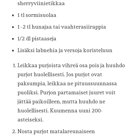
sherryviinietikkaa
1 tl sormisuolaa
1 -2 tl hunajaa tai vaahterasiirappia
1/2 dl pistaaseja
Lisäksi labnehia ja versoja koristeluun
Leikkaa purjoista vihreä osa pois ja huuhdo
purjot huolellisesti. Jos purjot ovat
paksumpia, leikkaa ne pituussuunnassa
puoliksi. Purjon partamaiset juuret voit
jättää paikoilleen, mutta huuhdo ne
huolellisesti. Kuumenna uuni 200-
asteiseksi.
Nosta purjot matalareunaiseen