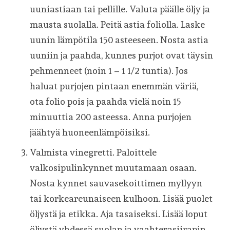
uuniastiaan tai pellille. Valuta päälle öljy ja
mausta suolalla. Peitä astia foliolla. Laske
uunin lämpötila 150 asteeseen. Nosta astia
uuniin ja paahda, kunnes purjot ovat täysin
pehmenneet (noin 1 – 1 1/2 tuntia). Jos
haluat purjojen pintaan enemmän väriä,
ota folio pois ja paahda vielä noin 15
minuuttia 200 asteessa. Anna purjojen
jäähtyä huoneenlämpöisiksi.
Valmista vinegretti. Paloittele
valkosipulinkynnet muutamaan osaan.
Nosta kynnet sauvasekoittimen myllyyn
tai korkeareunaiseen kulhoon. Lisää puolet
öljystä ja etikka. Aja tasaiseksi. Lisää loput
öljystä yhdessä suolan ja vaahterasiirapin