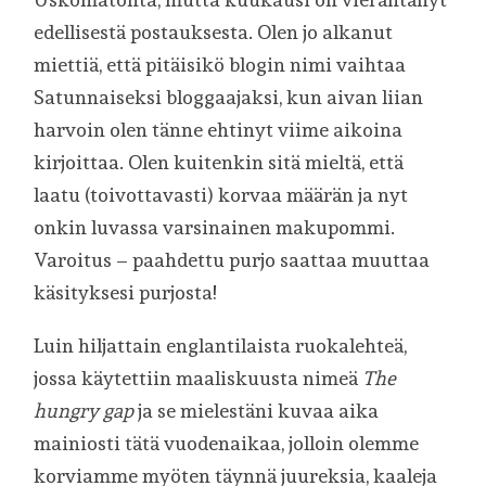
edellisestä postauksesta. Olen jo alkanut
miettiä, että pitäisikö blogin nimi vaihtaa
Satunnaiseksi bloggaajaksi, kun aivan liian
harvoin olen tänne ehtinyt viime aikoina
kirjoittaa. Olen kuitenkin sitä mieltä, että
laatu (toivottavasti) korvaa määrän ja nyt
onkin luvassa varsinainen makupommi.
Varoitus – paahdettu purjo saattaa muuttaa
käsityksesi purjosta!
Luin hiljattain englantilaista ruokalehteä,
jossa käytettiin maaliskuusta nimeä
The
hungry gap
ja se mielestäni kuvaa aika
mainiosti tätä vuodenaikaa, jolloin olemme
korviamme myöten täynnä juureksia, kaaleja