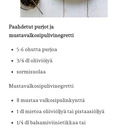
Paahdetut purjot ja
mustavalkosipulivinegretti
5-6 ohutta purjoa
3/4 dl oliiviöjyä
sormisuolaa
Mustavalkosipulivinegretti
8 mustaa valkosipulinkynttä
1 dl mietoa oliiviöljyä tai pistaasiöljyä
1/4 dl balsamiviinietikkaa tai