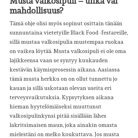
Musta valkosipuli – uhka vai
mahdollisuus?
Tämä ohje olisi myös sopinut osittain tänään
sunnuntaina vietetyille Black Food -festareille,
sillä mustaa valkosipulia mustempaa ruokaa
on vaikea löytää. Musta valkosipuli ei ole oma
lajikkeensa vaan se syntyy kuukauden
kestävän käymisprosessin aikana. Aasiassa
tämä musta herkku on on ollut tunnettu jo
kauan ja sillä uskotaan olevan useita eri
terveysvaikutuksia. Kypsytyksen aikana
hieman hyytelömäiseksi muuttunut
valkosipulinkynsi pitää sisällään lähes
lakritsimaisen maun, joka ainakin omasta
mielestäni on melko koukuttava. Jos musta