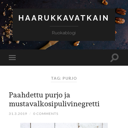
HAARUKKAVATKAIN
Ruokablogi
TAG: PURJO
Paahdettu purjo ja
mustavalkosipulivinegretti
31.3.2019
/
0 COMMENTS