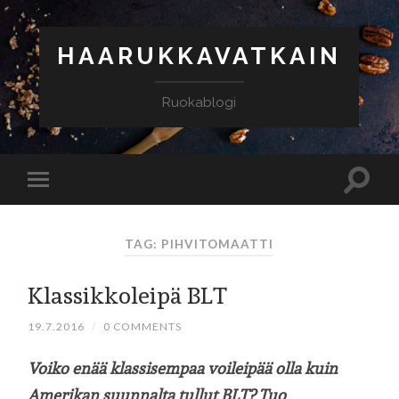
HAARUKKAVATKAIN
Ruokablogi
TAG: PIHVITOMAATTI
Klassikkoleipä BLT
19.7.2016
/
0 COMMENTS
Voiko enää klassisempaa voileipää olla kuin
Amerikan suunnalta tullut BLT? Tuo