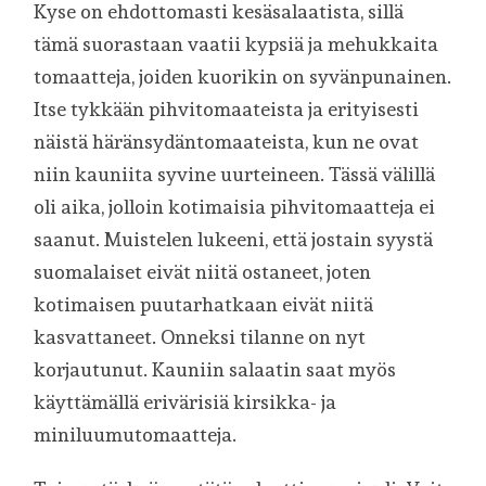
Kyse on ehdottomasti kesäsalaatista, sillä
tämä suorastaan vaatii kypsiä ja mehukkaita
tomaatteja, joiden kuorikin on syvänpunainen.
Itse tykkään pihvitomaateista ja erityisesti
näistä häränsydäntomaateista, kun ne ovat
niin kauniita syvine uurteineen. Tässä välillä
oli aika, jolloin kotimaisia pihvitomaatteja ei
saanut. Muistelen lukeeni, että jostain syystä
suomalaiset eivät niitä ostaneet, joten
kotimaisen puutarhatkaan eivät niitä
kasvattaneet. Onneksi tilanne on nyt
korjautunut. Kauniin salaatin saat myös
käyttämällä erivärisiä kirsikka- ja
miniluumutomaatteja.