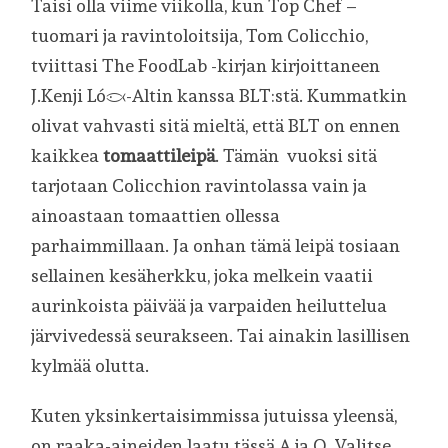
Taisi olla viime viikolla, kun Top Chef –
tuomari ja ravintoloitsija, Tom Colicchio,
tviittasi The FoodLab -kirjan kirjoittaneen
J.Kenji López-Altin kanssa BLT:stä. Kummatkin
olivat vahvasti sitä mieltä, että BLT on ennen
kaikkea
tomaattileipä
. Tämän vuoksi sitä
tarjotaan Colicchion ravintolassa vain ja
ainoastaan tomaattien ollessa
parhaimmillaan. Ja onhan tämä leipä tosiaan
sellainen kesäherkku, joka melkein vaatii
aurinkoista päivää ja varpaiden heiluttelua
järvivedessä seurakseen. Tai ainakin lasillisen
kylmää olutta.
Kuten yksinkertaisimmissa jutuissa yleensä,
on raaka-aineiden laatu tässä A ja O. Valitse