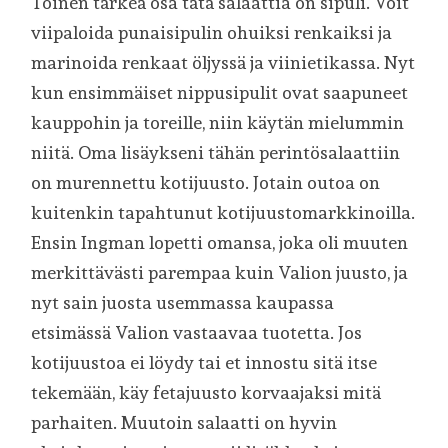
Toinen tärkeä osa tätä salaattia on sipuli. Voit
viipaloida punaisipulin ohuiksi renkaiksi ja
marinoida renkaat öljyssä ja viinietikassa. Nyt
kun ensimmäiset nippusipulit ovat saapuneet
kauppohin ja toreille, niin käytän mielummin
niitä. Oma lisäykseni tähän perintösalaattiin
on murennettu kotijuusto. Jotain outoa on
kuitenkin tapahtunut kotijuustomarkkinoilla.
Ensin Ingman lopetti omansa, joka oli muuten
merkittävästi parempaa kuin Valion juusto, ja
nyt sain juosta usemmassa kaupassa
etsimässä Valion vastaavaa tuotetta. Jos
kotijuustoa ei löydy tai et innostu sitä itse
tekemään, käy fetajuusto korvaajaksi mitä
parhaiten. Muutoin salaatti on hyvin