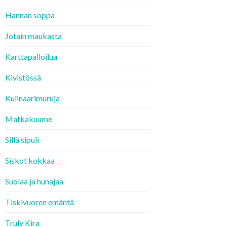
Hannan soppa
Jotain maukasta
Karttapalloilua
Kivistössä
Kulinaarimuruja
Matkakuume
Sillä sipuli
Siskot kokkaa
Suolaa ja hunajaa
Tiskivuoren emäntä
Truly Kira