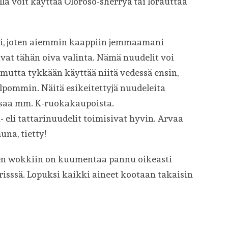
la voit käyttää Oloroso-sherryä tai lorauttaa
ksi, joten aiemmin kaappiin jemmaamani
ivat tähän oiva valinta. Nämä nuudelit voi
 mutta tykkään käyttää niitä vedessä ensin,
elpommin. Näitä esikeitettyjä nuudeleita
ä saa mm. K-ruokakaupoista.
eli tattarinuudelit toimisivat hyvin. Arvaa
na, tietty!
en wokkiin on kuumentaa pannu oikeasti
risssä. Lopuksi kaikki aineet kootaan takaisin