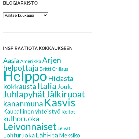
BLOGIARKISTO
Blogiarkisto
INSPIRAATIOTA KOKKAUKSEEN
Arjen
Aasia
Amerikka
helpottaja
Britti
Grillaus
Helppo
Hidasta
Italia
kokkausta
Joulu
Jälkiruoat
Juhlapyhät
Kasvis
kananmuna
Kaupallinen yhteistyö
Keitot
kulhoruoka
Leivonnaiset
Leivät
Lähi-itä
Lohturuoka
Meksiko