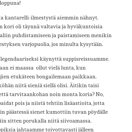
nloppuna!
sta kantarelli-ilmestystä aiemmin nähnyt.
kori oli täynnä valtavia ja hyväkuntoisia
Saaliin puhdistamiseen ja paistamiseen menikin
estyksen varjopuolia, jos minulta kysytään.
o legendaariseksi käynyttä suppisreissuamme.
aan ei maassa ollut vielä lunta, kun
ien etukäteen bongailemaan paikkaan.
öhän niitä sieniä siellä olisi. Äitikin taisi
että tarvitaankohan noin monta koria? No,
aidat pois ja niistä tehtiin lisäastioita, jotta
iin päästessä sienet kumottiin tuvan pöydälle
ttiin sitten porukalla niitä siivoamassa.
uppiksia jahtaamme toivottavasti jälleen