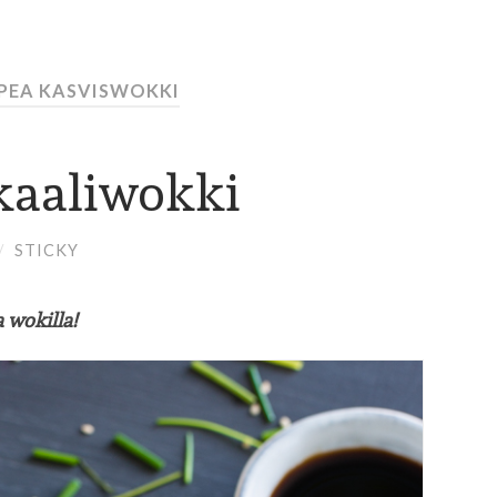
PEA KASVISWOKKI
kaaliwokki
/
STICKY
 wokilla!