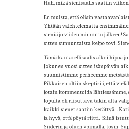
Huh, mikä sienisaalis saatiin viiko
En muista, että olisin vastaavanlai
Yhtään valehtelematta ensimmäinen 
sieniä jo viiden minuutin jälkeen! 
sitten sunnuntaista kelpo tovi. Sien
Tämä kantarellisaalis alkoi hipoa j
Jokunen vuosi sitten isänpäivän aik
suunnistimme perheemme metsästäj
Pikkaisen oltiin skeptisiä, että vieläk
jotain kommentoida lähtiessämme, 
lopulta oli riisuttava takin alta välip
kaikki sienet saatiin kerättyä… Kot
ja hyvä, että pöytä riitti. Siinä istu
Siiderin ja oluen voimalla, tosin. S