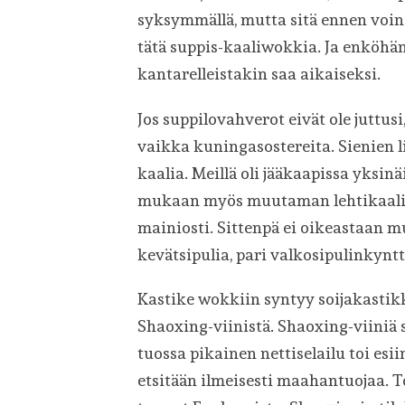
syksymmällä, mutta sitä ennen voin he
tätä suppis-kaaliwokkia. Ja enköhän
kantarelleistakin saa aikaiseksi.
Jos suppilovahverot eivät ole juttusi
vaikka kuningasostereita. Sienien 
kaalia. Meillä oli jääkaapissa yksin
mukaan myös muutaman lehtikaalin 
mainiosti. Sittenpä ei oikeastaan m
kevätsipulia, pari valkosipulinkynt
Kastike wokkiin syntyy soijakastikk
Shaoxing-viinistä. Shaoxing-viiniä 
tuossa pikainen nettiselailu toi esi
etsitään ilmeisesti maahantuojaa. T