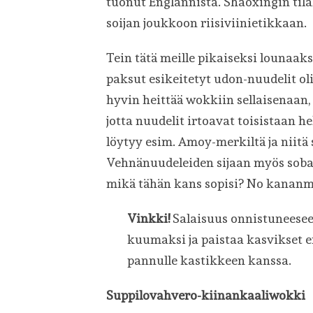
tuonut Englannista. Shaoxingin tilal
soijan joukkoon riisiviinietikkaan.
Tein tätä meille pikaiseksi lounaa
paksut esikeitetyt udon-nuudelit ol
hyvin heittää wokkiin sellaisenaan,
jotta nuudelit irtoavat toisistaan h
löytyy esim. Amoy-merkiltä ja niit
Vehnänuudeleiden sijaan myös soba- 
mikä tähän kans sopisi? No kananmu
Vinkki!
Salaisuus onnistuneese
kuumaksi ja paistaa kasvikset e
pannulle kastikkeen kanssa.
Suppilovahvero-kiinankaaliwokki