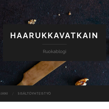
HAARUKKAVATKAIN
Ruokablogi
IANI
SISÄLTÖYHTEISTYÖ