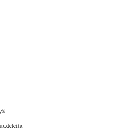
yä
nuudeleita