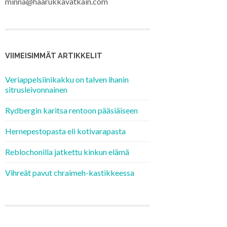
minna@haarukkavatkain.com
VIIMEISIMMÄT ARTIKKELIT
Veriappelsiinikakku on talven ihanin
sitrusleivonnainen
Rydbergin karitsa rentoon pääsiäiseen
Hernepestopasta eli kotivarapasta
Reblochonilla jatkettu kinkun elämä
Vihreät pavut chraimeh-kastikkeessa