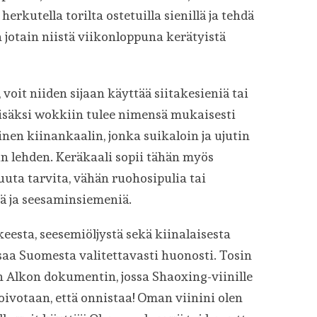
rkutella torilta ostetuilla sienillä ja tehdä
 jotain niistä viikonloppuna kerätyistä
, voit niiden sijaan käyttää siitakesieniä tai
lisäksi wokkiin tulee nimensä mukaisesti
äinen kiinankaalin, jonka suikaloin ja ujutin
lehden. Keräkaali sopii tähän myös
uuta tarvita, vähän ruohosipulia tai
tä ja seesaminsiemeniä.
eesta, seesemiöljystä sekä kiinalaisesta
saa Suomesta valitettavasti huonosti. Tosin
in Alkon dokumentin, jossa Shaoxing-viinille
oivotaan, että onnistaa! Oman viinini olen