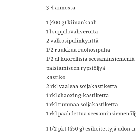
3-4 annosta
1 (400 g) kiinankaali
1 l suppilovahveroita
2 valkosipulinkynttä
1/2 ruukkua ruohosipulia
1/2 dl kuorellisia seesaminsiemeniä
paistamiseen rypsiöljyä
kastike
2 rkl vaaleaa soijakastiketta
1 rkl shaoxing-kastiketta
1 rkl tummaa soijakastiketta
1 rkl paahdettua seesaminsiemenölj
1 1/2 pkt (450 g) esikeitettyjä udon-