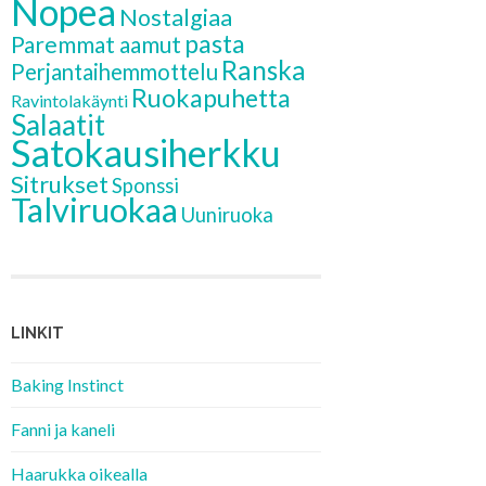
Nopea
Nostalgiaa
pasta
Paremmat aamut
Ranska
Perjantaihemmottelu
Ruokapuhetta
Ravintolakäynti
Salaatit
Satokausiherkku
Sitrukset
Sponssi
Talviruokaa
Uuniruoka
LINKIT
Baking Instinct
Fanni ja kaneli
Haarukka oikealla