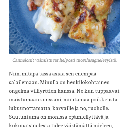
Cannelonit valmistuvat helposti tuorelasagnelevyistä.
Niin, mitäpä tässä asiaa sen enempää
salailemaan. Minulla on henkilökohtainen
ongelma villiyrttien kanssa. Ne kun tuppaavat
maistumaan suussani, muutamaa poikkeusta
lukuunottamatta, karvaille ja no, ruoholle.
Suutuntuma on monissa epämiellyttävä ja
kokonaisuudesta tulee väistämättä mieleen,