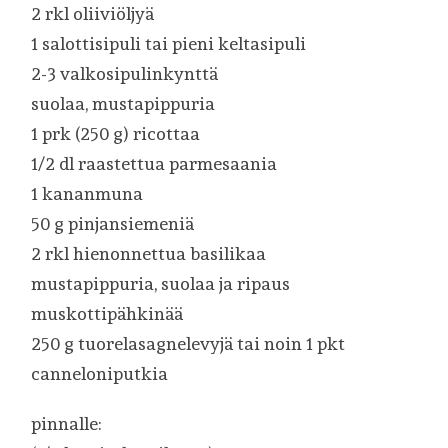
2 rkl oliiviöljyä
1 salottisipuli tai pieni keltasipuli
2-3 valkosipulinkynttä
suolaa, mustapippuria
1 prk (250 g) ricottaa
1/2 dl raastettua parmesaania
1 kananmuna
50 g pinjansiemeniä
2 rkl hienonnettua basilikaa
mustapippuria, suolaa ja ripaus
muskottipähkinää
250 g tuorelasagnelevyjä tai noin 1 pkt
canneloniputkia
pinnalle: