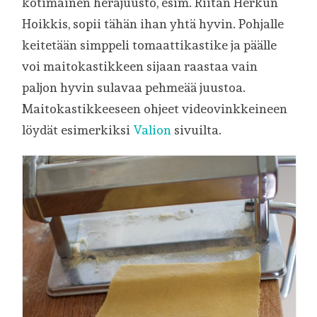
kotimainen herajuusto, esim. Riitan Herkun
Hoikkis, sopii tähän ihan yhtä hyvin. Pohjalle
keitetään simppeli tomaattikastike ja päälle
voi maitokastikkeen sijaan raastaa vain
paljon hyvin sulavaa pehmeää juustoa.
Maitokastikkeeseen ohjeet videovinkkeineen
löydät esimerkiksi
Valion
sivuilta.