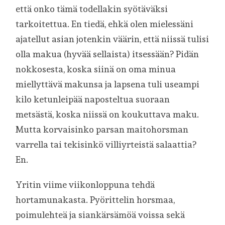
että onko tämä todellakin syötäväksi
tarkoitettua. En tiedä, ehkä olen mielessäni
ajatellut asian jotenkin väärin, että niissä tulisi
olla makua (hyvää sellaista) itsessään? Pidän
nokkosesta, koska siinä on oma minua
miellyttävä makunsa ja lapsena tuli useampi
kilo ketunleipää naposteltua suoraan
metsästä, koska niissä on koukuttava maku.
Mutta korvaisinko parsan maitohorsman
varrella tai tekisinkö villiyrteistä salaattia?
En.
Yritin viime viikonloppuna tehdä
hortamunakasta. Pyörittelin horsmaa,
poimulehteä ja siankärsämöä voissa sekä