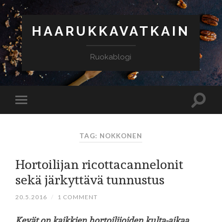
HAARUKKAVATKAIN
Ruokablogi
TAG: NOKKONEN
Hortoilijan ricottacannelonit
sekä järkyttävä tunnustus
20.5.2016
/
1 COMMENT
Kevät on kaikkien hortoilijoiden kulta-aikaa.