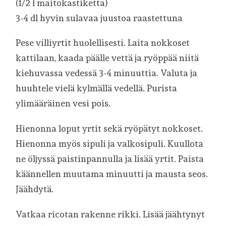
(1/2 l maitokastiketta)
3-4 dl hyvin sulavaa juustoa raastettuna
Pese villiyrtit huolellisesti. Laita nokkoset
kattilaan, kaada päälle vettä ja ryöppää niitä
kiehuvassa vedessä 3-4 minuuttia. Valuta ja
huuhtele vielä kylmällä vedellä. Purista
ylimääräinen vesi pois.
Hienonna loput yrtit sekä ryöpätyt nokkoset.
Hienonna myös sipuli ja valkosipuli. Kuullota
ne öljyssä paistinpannulla ja lisää yrtit. Paista
käännellen muutama minuutti ja mausta seos.
Jäähdytä.
Vatkaa ricotan rakenne rikki. Lisää jäähtynyt