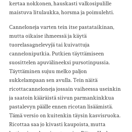
kertaa nokkonen, hauskasti valkosipulille
maistuva litulaukka, horsma ja poimulehti.
Canneloneja varten tein itse pastataikinan,
mutta oikaise ihmeessä ja käytä
tuorelasagnelevyjä tai kuivattuja
canneloniputkia. Putkien täyttämiseen
suosittelen apuvälineeksi pursotinpussia.
Täyttäminen sujuu melko paljon
sukkelampaan sen avulla. Tein näitä
ricottacanneloneja jossain vaiheessa useinkin
ja saatoin kääräistä siivun parmankinkkua
pastalevyn päälle ennen ricotan lisäämistä.
Tämä versio on kuitenkin täysin kasvisruoka.
Ricottaa saa jo kivasti kaupoista, mutta