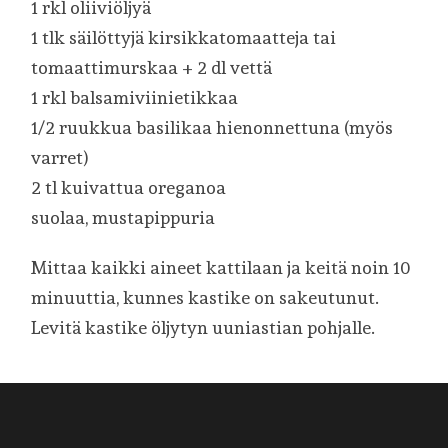
1 rkl oliiviöljyä
1 tlk säilöttyjä kirsikkatomaatteja tai
tomaattimurskaa + 2 dl vettä
1 rkl balsamiviinietikkaa
1/2 ruukkua basilikaa hienonnettuna (myös
varret)
2 tl kuivattua oreganoa
suolaa, mustapippuria
Mittaa kaikki aineet kattilaan ja keitä noin 10
minuuttia, kunnes kastike on sakeutunut.
Levitä kastike öljytyn uuniastian pohjalle.