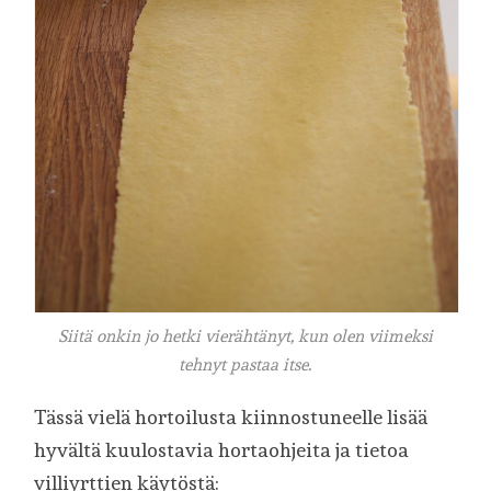
Siitä onkin jo hetki vierähtänyt, kun olen viimeksi
tehnyt pastaa itse.
Tässä vielä hortoilusta kiinnostuneelle lisää
hyvältä kuulostavia hortaohjeita ja tietoa
villiyrttien käytöstä: