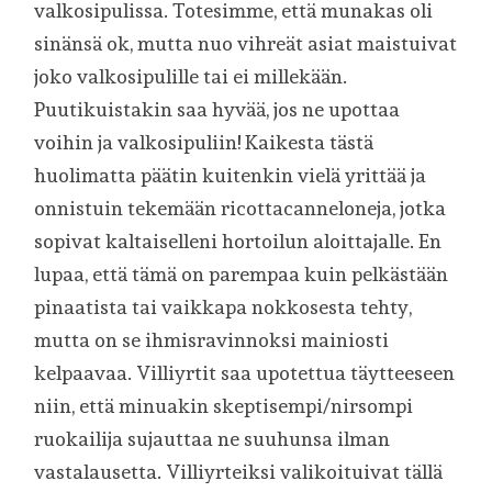
valkosipulissa. Totesimme, että munakas oli
sinänsä ok, mutta nuo vihreät asiat maistuivat
joko valkosipulille tai ei millekään.
Puutikuistakin saa hyvää, jos ne upottaa
voihin ja valkosipuliin! Kaikesta tästä
huolimatta päätin kuitenkin vielä yrittää ja
onnistuin tekemään ricottacanneloneja, jotka
sopivat kaltaiselleni hortoilun aloittajalle. En
lupaa, että tämä on parempaa kuin pelkästään
pinaatista tai vaikkapa nokkosesta tehty,
mutta on se ihmisravinnoksi mainiosti
kelpaavaa. Villiyrtit saa upotettua täytteeseen
niin, että minuakin skeptisempi/nirsompi
ruokailija sujauttaa ne suuhunsa ilman
vastalausetta. Villiyrteiksi valikoituivat tällä