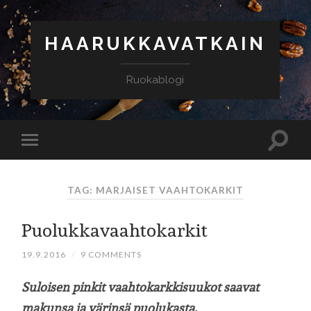
HAARUKKAVATKAIN
Ruokablogi
TAG: MARJAISET VAAHTOKARKIT
Puolukkavaahtokarkit
19.9.2016
/
9 COMMENTS
Suloisen pinkit vaahtokarkkisuukot saavat
makunsa ja värinsä puolukasta.