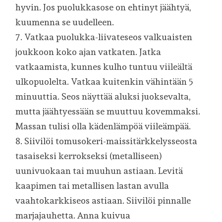
hyvin. Jos puolukkasose on ehtinyt jäähtyä,
kuumenna se uudelleen.
7. Vatkaa puolukka-liivateseos valkuaisten
joukkoon koko ajan vatkaten. Jatka
vatkaamista, kunnes kulho tuntuu viileältä
ulkopuolelta. Vatkaa kuitenkin vähintään 5
minuuttia. Seos näyttää aluksi juoksevalta,
mutta jäähtyessään se muuttuu kovemmaksi.
Massan tulisi olla kädenlämpöä viileämpää.
8. Siivilöi tomusokeri-maissitärkkelysseosta
tasaiseksi kerrokseksi (metalliseen)
uunivuokaan tai muuhun astiaan. Levitä
kaapimen tai metallisen lastan avulla
vaahtokarkkiseos astiaan. Siivilöi pinnalle
marjajauhetta. Anna kuivua