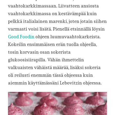
vaahtokarkkimassaan. Liivatteen ansiosta
vaahtokarkkimassa on kestävämpää kuin
pelkkä italialainen marenki, joten jotain siihen
varmasti voisi lisätä. Pienellä etsinnällä löysin
Good Foodin
ohjeen luumuvaahtokarkeista.
Kokeilin ensimmäisen erän tuolla ohjeella,
tosin korvasin osan sokerista
glukoosisiirapilla. Vähän ihmettelin
valkuaisten vähäistä määrää, lisäksi sokeria
oli reilusti enemmän tässä ohjeessa kuin
aiemmin käyttämässäni Lebovitzin ohjeessa.