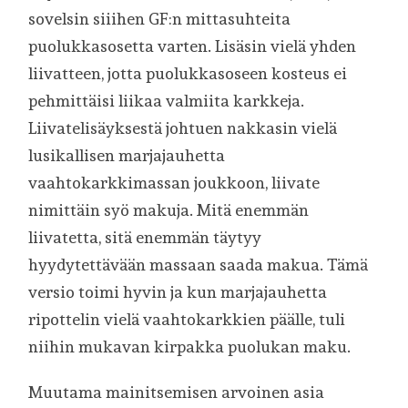
sovelsin siiihen GF:n mittasuhteita
puolukkasosetta varten. Lisäsin vielä yhden
liivatteen, jotta puolukkasoseen kosteus ei
pehmittäisi liikaa valmiita karkkeja.
Liivatelisäyksestä johtuen nakkasin vielä
lusikallisen marjajauhetta
vaahtokarkkimassan joukkoon, liivate
nimittäin syö makuja. Mitä enemmän
liivatetta, sitä enemmän täytyy
hyydytettävään massaan saada makua. Tämä
versio toimi hyvin ja kun marjajauhetta
ripottelin vielä vaahtokarkkien päälle, tuli
niihin mukavan kirpakka puolukan maku.
Muutama mainitsemisen arvoinen asia