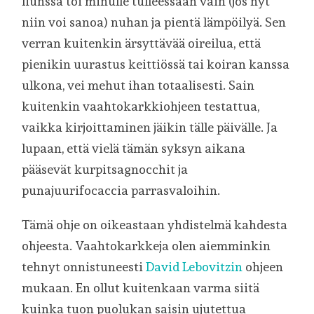
flunssa toi minulle tulleessaan vain (jos nyt
niin voi sanoa) nuhan ja pientä lämpöilyä. Sen
verran kuitenkin ärsyttävää oireilua, että
pienikin uurastus keittiössä tai koiran kanssa
ulkona, vei mehut ihan totaalisesti. Sain
kuitenkin vaahtokarkkiohjeen testattua,
vaikka kirjoittaminen jäikin tälle päivälle. Ja
lupaan, että vielä tämän syksyn aikana
pääsevät kurpitsagnocchit ja
punajuurifocaccia parrasvaloihin.
Tämä ohje on oikeastaan yhdistelmä kahdesta
ohjeesta. Vaahtokarkkeja olen aiemminkin
tehnyt onnistuneesti
David Lebovitzin
ohjeen
mukaan. En ollut kuitenkaan varma siitä
kuinka tuon puolukan saisin ujutettua