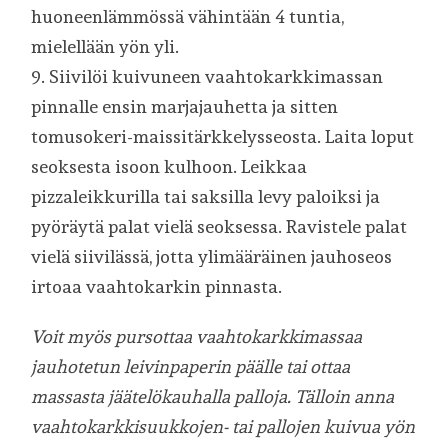
huoneenlämmössä vähintään 4 tuntia,
mielellään yön yli.
9. Siivilöi kuivuneen vaahtokarkkimassan
pinnalle ensin marjajauhetta ja sitten
tomusokeri-maissitärkkelysseosta. Laita loput
seoksesta isoon kulhoon. Leikkaa
pizzaleikkurilla tai saksilla levy paloiksi ja
pyöräytä palat vielä seoksessa. Ravistele palat
vielä siivilässä, jotta ylimääräinen jauhoseos
irtoaa vaahtokarkin pinnasta.
Voit myös pursottaa vaahtokarkkimassaa
jauhotetun leivinpaperin päälle tai ottaa
massasta jäätelökauhalla palloja. Tälloin anna
vaahtokarkkisuukkojen- tai pallojen kuivua yön