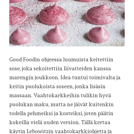
Good Foodin ohjeessa luumuista keitettiin
sose, joka sekoitettiin liivatteiden kanssa
marengin joukkoon. Idea tuntui toimivalta ja
keitin puolukoista soseen, jonka lisäsin
massaan. Vaahtokarkkeihin tulikin hyvä
puolukan maku, mutta ne jäivät kuitenkin
todella pehmeiksi ja kosteiksi, joten päätin
kokeilla vielä uuden version. Tällä kertaa
käytin Lebowitzin vaahtokarkkiohjetta ja