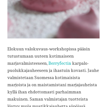
Elokuun valokuvaus-workshopissa pääsin
tutustumaan uuteen kotimaiseen
marjavalmisteeseen,
Berryfectin
karpalo-
puolukkajauheeseen ja ihastuin kovasti. Jauhe
valmistetaan Suomessa kotimaisista
marjoista ja on maistamistani marjajauheista
kyllä ihan ehdottomasti parhaimman
makuinen. Saman valmistajan tuotteista
löytyy myös mustikkajauhetta söpöissä