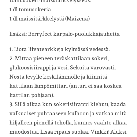
tomusokeri-maisstärkkelysseos:
1 dl tomusokeria
1 dl maissitärkkelystä (Maizena)
lisäksi: Berryfect karpalo-puolukkajauhetta
1. Liota liivatearkkeja kylmässä vedessä.
2. Mittaa pieneen teräskattilaan sokeri,
glukoosisiirappi ja vesi. Sekoita varovasti.
Nosta levylle keskilämmölle ja kiinnitä
kattilaan lämpömittari (anturi ei saa koskea
kattilan pohjaan).
3. Sillä aikaa kun sokerisiirappi kiehuu, kaada
valkuaiset puhtaaseen kulhoon ja vatkaa niitä
hiljalleen pienellä teholla, kunnes vaahto alkaa
muodostua. Lisää ripaus suolaa. Vinkki! Aluksi