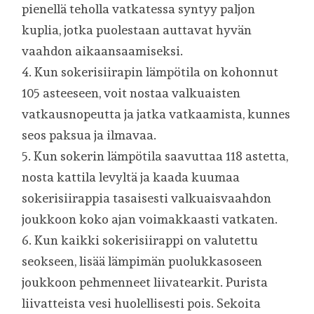
pienellä teholla vatkatessa syntyy paljon
kuplia, jotka puolestaan auttavat hyvän
vaahdon aikaansaamiseksi.
4. Kun sokerisiirapin lämpötila on kohonnut
105 asteeseen, voit nostaa valkuaisten
vatkausnopeutta ja jatka vatkaamista, kunnes
seos paksua ja ilmavaa.
5. Kun sokerin lämpötila saavuttaa 118 astetta,
nosta kattila levyltä ja kaada kuumaa
sokerisiirappia tasaisesti valkuaisvaahdon
joukkoon koko ajan voimakkaasti vatkaten.
6. Kun kaikki sokerisiirappi on valutettu
seokseen, lisää lämpimän puolukkasoseen
joukkoon pehmenneet liivatearkit. Purista
liivatteista vesi huolellisesti pois. Sekoita