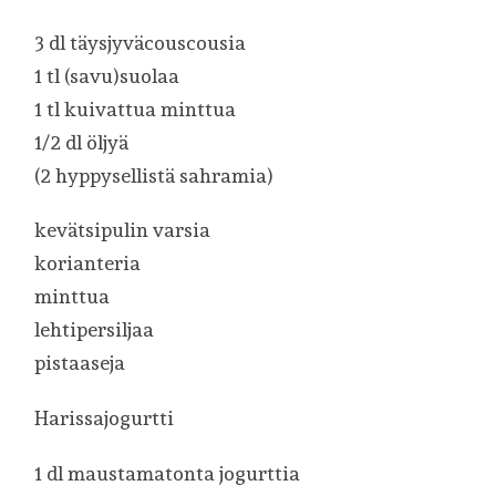
3 dl täysjyväcouscousia
1 tl (savu)suolaa
1 tl kuivattua minttua
1/2 dl öljyä
(2 hyppysellistä sahramia)
kevätsipulin varsia
korianteria
minttua
lehtipersiljaa
pistaaseja
Harissajogurtti
1 dl maustamatonta jogurttia