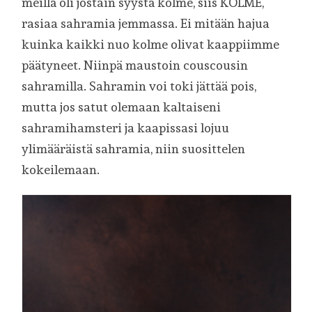
meillä oli jostain syystä kolme, siis KOLME,
rasiaa sahramia jemmassa. Ei mitään hajua
kuinka kaikki nuo kolme olivat kaappiimme
päätyneet. Niinpä maustoin couscousin
sahramilla. Sahramin voi toki jättää pois,
mutta jos satut olemaan kaltaiseni
sahramihamsteri ja kaapissasi lojuu
ylimääräistä sahramia, niin suosittelen
kokeilemaan.