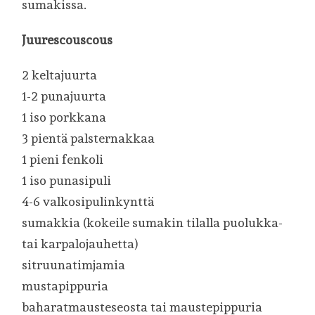
sumakissa.
Juurescouscous
2 keltajuurta
1-2 punajuurta
1 iso porkkana
3 pientä palsternakkaa
1 pieni fenkoli
1 iso punasipuli
4-6 valkosipulinkynttä
sumakkia (kokeile sumakin tilalla puolukka-
tai karpalojauhetta)
sitruunatimjamia
mustapippuria
baharatmausteseosta tai maustepippuria