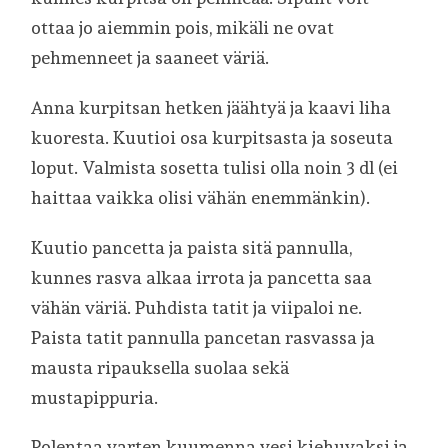
ottaa jo aiemmin pois, mikäli ne ovat
pehmenneet ja saaneet väriä.
Anna kurpitsan hetken jäähtyä ja kaavi liha
kuoresta. Kuutioi osa kurpitsasta ja soseuta
loput. Valmista sosetta tulisi olla noin 3 dl (ei
haittaa vaikka olisi vähän enemmänkin).
Kuutio pancetta ja paista sitä pannulla,
kunnes rasva alkaa irrota ja pancetta saa
vähän väriä. Puhdista tatit ja viipaloi ne.
Paista tatit pannulla pancetan rasvassa ja
mausta ripauksella suolaa sekä
mustapippuria.
Polentaa varten kuumenna vesi kiehuvaksi ja