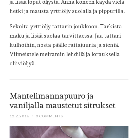
ja lisää loput öljystä. Anna koneen käydä vielä
hetki ja mausta yrttiöljy suolalla ja pippurilla.
Sekoita yrttiöljy tattarin joukkoon. Tarkista
maku ja lisää suolaa tarvittaessa. Jaa tattari
kulhoihin, nosta päälle raitajuuria ja sieniä.
Viimeistele meiramin lehdillä ja lorauksella
oliiviöljyä.
Mantelimannapuuro ja
vaniljalla maustetut sitrukset
12.2.2016
/
0 COMMENTS