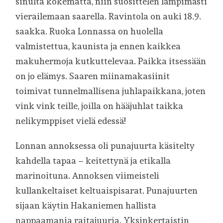
sinulta kokematta, niin suosittelen lämpimästi
vierailemaan saarella. Ravintola on auki 18.9.
saakka. Ruoka Lonnassa on huolella
valmistettua, kaunista ja ennen kaikkea
makuhermoja kutkuttelevaa. Paikka itsessään
on jo elämys. Saaren miinamakasiinit
toimivat tunnelmallisena juhlapaikkana, joten
vink vink teille, joilla on hääjuhlat taikka
nelikymppiset vielä edessä!
Lonnan annoksessa oli punajuurta käsitelty
kahdella tapaa – keitettynä ja etikalla
marinoituna. Annoksen viimeisteli
kullankeltaiset keltuaispisarat. Punajuurten
sijaan käytin Hakaniemen hallista
nappaamania raitajuuria. Yksinkertaistin