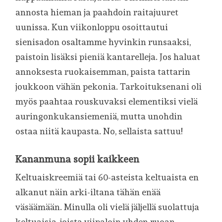
annosta hieman ja paahdoin raitajuuret
uunissa. Kun viikonloppu osoittautui
sienisadon osaltamme hyvinkin runsaaksi,
paistoin lisäksi pieniä kantarelleja. Jos haluat
annoksesta ruokaisemman, paista tattarin
joukkoon vähän pekonia. Tarkoituksenani oli
myös paahtaa rouskuvaksi elementiksi vielä
auringonkukansiemeniä, mutta unohdin
ostaa niitä kaupasta. No, sellaista sattuu!
Kananmuna sopii kaikkeen
Keltuaiskreemiä tai 60-asteista keltuaista en
alkanut näin arki-iltana tähän enää
väsäämään. Minulla oli vielä jäljellä suolattuja
keltuaisia, joista viipaloin yhden ruoan