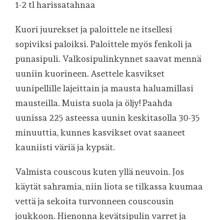
1-2 tl harissatahnaa
Kuori juurekset ja paloittele ne itsellesi
sopiviksi paloiksi. Paloittele myös fenkoli ja
punasipuli. Valkosipulinkynnet saavat mennä
uuniin kuorineen. Asettele kasvikset
uunipellille lajeittain ja mausta haluamillasi
mausteilla. Muista suola ja öljy! Paahda
uunissa 225 asteessa uunin keskitasolla 30-35
minuuttia, kunnes kasvikset ovat saaneet
kauniisti väriä ja kypsät.
Valmista couscous kuten yllä neuvoin. Jos
käytät sahramia, niin liota se tilkassa kuumaa
vettä ja sekoita turvonneen couscousin
joukkoon. Hienonna kevätsipulin varret ja