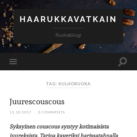
HAARUKKAVATKAIN
Ruokablogi
TAG: KULHORUOKA
Juurescouscous
11.10.2017
/
0 COMMENTS
Syksyinen couscous syntyy kotimaisista
juureksista. Tarjoa kaveriksi harissatahnalla