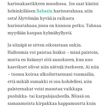
harissakastikkeen muodossa. Jos saat käsiisi
helsinkiläisen
Babasin
harissatahnaa, niin
osta! Älyttömän hyvää ja raikasta
harissatahnaa, jossa on kunnon potku. Tahnaa
myydään kaupan kylmähyllystä.
Ja siinäpä se sitten oikeastaan onkin.
Halloumia voi paistaa lisäksi – minä paistoin,
mutta en lisännyt sitä annokseen, kun nuo
kasvikset olivat niin nättejä itsekseen. Ai niin
– tuossa koiraa ulkoiluttaessani tuumailin,
että mikäli sumakki ei osu kohdellesi, niin
palsternakat voisi maustaa vaikkapa
puolukka- tai karpalojauheella. Niissä on
samanmoista kirpakkaa happamuutta kuin