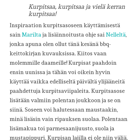
Kurpitsaa, kurpitsaa ja vielä kerran
kurpitsaa!
Inspiraation kurpitsasoseen käyttämisestä
sain
Marilta
ja lisäinnoitusta ohje sai
Nelleltä
,
jonka apuna olen ollut tänä kesänä bbq-
keittokirjan kuvauksissa. Kiitos vaan
molemmille daameille! Kurpisat paahdoin
ensin uunissa ja tähän voi oikein hyvin
käyttää vaikka edelliseltä päivältä ylijääneitä
paahdettuja kurpitsaviipaleita. Kurpitsasose
lisätään valmiin polentan joukkoon ja se on
siinä. Soseen voi halutessaan maustaakin,
minä lisäsin vain ripauksen suolaa. Polentaan
lisämakua toi parmesaanijuusto, suola ja
mustapippuri. Kurpisan lajilla ei ole niin väliä.