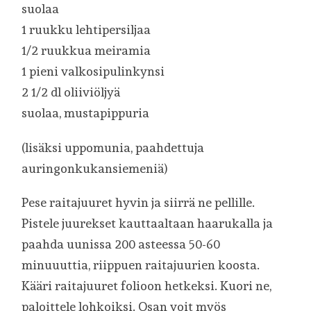
suolaa
1 ruukku lehtipersiljaa
1/2 ruukkua meiramia
1 pieni valkosipulinkynsi
2 1/2 dl oliiviöljyä
suolaa, mustapippuria
(lisäksi uppomunia, paahdettuja
auringonkukansiemeniä)
Pese raitajuuret hyvin ja siirrä ne pellille.
Pistele juurekset kauttaaltaan haarukalla ja
paahda uunissa 200 asteessa 50-60
minuuuttia, riippuen raitajuurien koosta.
Kääri raitajuuret folioon hetkeksi. Kuori ne,
paloittele lohkoiksi. Osan voit myös