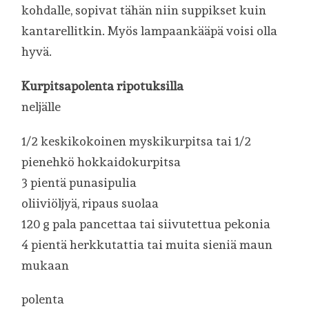
kohdalle, sopivat tähän niin suppikset kuin
kantarellitkin. Myös lampaankääpä voisi olla
hyvä.
Kurpitsapolenta ripotuksilla
neljälle
1/2 keskikokoinen myskikurpitsa tai 1/2
pienehkö hokkaidokurpitsa
3 pientä punasipulia
oliiviöljyä, ripaus suolaa
120 g pala pancettaa tai siivutettua pekonia
4 pientä herkkutattia tai muita sieniä maun
mukaan
polenta