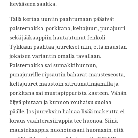
kevääseen saakka.
Tällä kertaa uuniin paahtumaan pääsivät
palsternakka, porkkana, keltajuuri, punajuuri
sekä jääkaappiin hautautunut fenkoli.
Tykkään paahtaa juurekset niin, että maustan
jokaisen variantin omalla tavallaan.
Palsternakka sai sumakkihunnun,
punajuurille ripsautin baharat-mausteseosta,
keltajuuret maustoin sitruunatimjamilla ja
porkkana sai mustapippurista kasteen. Vähän
öljyä pintaan ja kunnon rouhaisu suolaa
päälle. Jos juureksiin haluaa lisää makeutta ei
loraus vaahterasiirappia tee huonoa. Siinä
maustekaappia nuohotessani huomasin, että