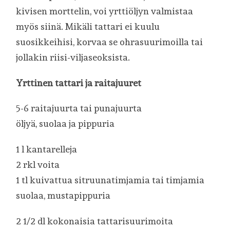
kivisen morttelin, voi yrttiöljyn valmistaa
myös siinä. Mikäli tattari ei kuulu
suosikkeihisi, korvaa se ohrasuurimoilla tai
jollakin riisi-viljaseoksista.
Yrttinen tattari ja raitajuuret
5-6 raitajuurta tai punajuurta
öljyä, suolaa ja pippuria
1 l kantarelleja
2 rkl voita
1 tl kuivattua sitruunatimjamia tai timjamia
suolaa, mustapippuria
2 1/2 dl kokonaisia tattarisuurimoita