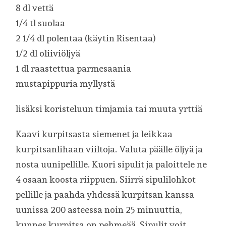
8 dl vettä
1/4 tl suolaa
2 1/4 dl polentaa (käytin Risentaa)
1/2 dl oliiviöljyä
1 dl raastettua parmesaania
mustapippuria myllystä
lisäksi koristeluun timjamia tai muuta yrttiä
Kaavi kurpitsasta siemenet ja leikkaa
kurpitsanlihaan viiltoja. Valuta päälle öljyä ja
nosta uunipellille. Kuori sipulit ja paloittele ne
4 osaan koosta riippuen. Siirrä sipulilohkot
pellille ja paahda yhdessä kurpitsan kanssa
uunissa 200 asteessa noin 25 minuuttia,
kunnes kurpitsa on pehmeää. Sipulit voit