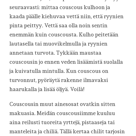
seuraavasti: mittaa couscous kulhoon ja
kaada päälle kiehuvaa vettä niin, että ryynien
pinta peittyy. Vettä saa olla noin sentin
enemmän kuin couscousta. Kulho peitetään
lautasella tai muovikelmulla ja ryynien
annetaan turvota. Tykkään maustaa
couscousin jo ennen veden lisäämistä suolalla
ja kuivatulla mintulla. Kun couscous on
turvonnut, pyöräytä rakenne ilmavaksi
haarukalla ja lisää öljyä. Voilà!
Couscousin muut ainesosat ovatkin sitten
makuasia. Meidän couscousiimme kuuluu
aina reilusti tuoreita yrttejä, pistaaseja tai
manteleita ja chiliä. Tällä kertaa chilit tarjosin