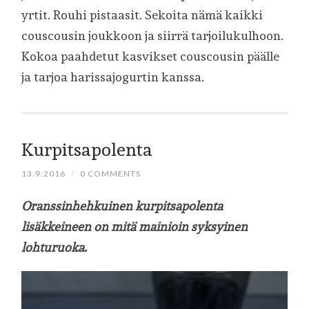
yrtit. Rouhi pistaasit. Sekoita nämä kaikki
couscousin joukkoon ja siirrä tarjoilukulhoon.
Kokoa paahdetut kasvikset couscousin päälle
ja tarjoa harissajogurtin kanssa.
Kurpitsapolenta
13.9.2016
/
0 COMMENTS
Oranssinhehkuinen kurpitsapolenta
lisäkkeineen on mitä mainioin syksyinen
lohturuoka.