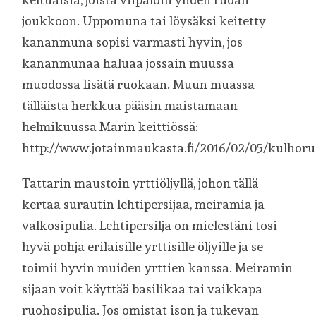
joukkoon. Uppomuna tai löysäksi keitetty
kananmuna sopisi varmasti hyvin, jos
kananmunaa haluaa jossain muussa
muodossa lisätä ruokaan. Muun muassa
tälläista herkkua pääsin maistamaan
helmikuussa Marin keittiössä:
http://www.jotainmaukasta.fi/2016/02/05/kulhor
Tattarin maustoin yrttiöljyllä, johon tällä
kertaa surautin lehtipersijaa, meiramia ja
valkosipulia. Lehtipersilja on mielestäni tosi
hyvä pohja erilaisille yrttisille öljyille ja se
toimii hyvin muiden yrttien kanssa. Meiramin
sijaan voit käyttää basilikaa tai vaikkapa
ruohosipulia. Jos omistat ison ja tukevan