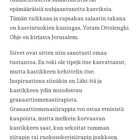
epämääräisiä nuhjaantuneita kasviksia.
Tämän raikkaan ja rapsakan salaatin takana
on kasvisruokien kuningas, Yotam Ottolenghi.
Ohje on kirjasta Jerusalem.
Siivet ovat sitten niin sanotusti omaa
tuotantoa. En toki ole tipejä itse kasvattanut,
mutta kastikkeen kehittelin itse.
Inspiraationa siinäkin on Lähi-itä ja
kastikkeen ydin muodostuu
granaattiomenasiirapista.
Granaattiomenasiirappia voi ostaa etnisistä
kaupoista, mutta melkein korvaavan
kastikkeen saat, kun sekoitat tumman
siirapin tai ruokosokerisiirapin joukkoon