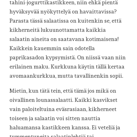
tahini-jogurttikastikkeen, niin ehkä pientä
hyväksyvää nyökyttelyä on havaittavissa?
Parasta tässä salaatissa on kuitenkin se, että
kikherneitä lukuunottamatta kaikkia
salaatin aineita on saatavana kotimaisena!
Kaikkein kauemmin sain odotella
paprikasadon kypsymistä. On niissä vaan niin
erilainen maku. Kurkkuna käytin tällä kertaa
avomaankurkkua, mutta tavallinenkin sopii.
Mietin, kun tätä tein, että tämä jos mikä on
oivallinen lounassalaatti. Kaikki kasvikset
vain paloiteltuina eväsrasiaan, kikherneet
toiseen ja salaatin voi sitten nauttia
haluamansa kastikkeen kanssa. Ei veteliä ja
tummentuneita salaatinlehtiä tai