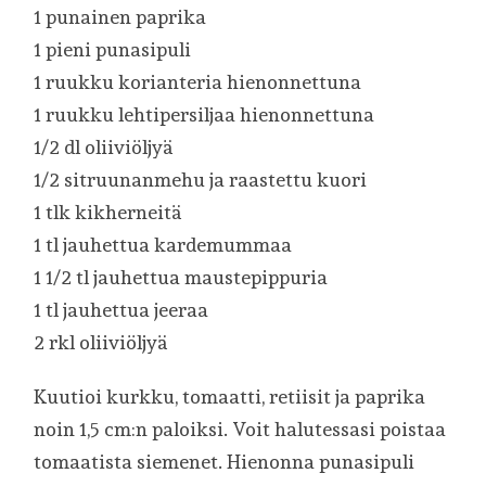
1 punainen paprika
1 pieni punasipuli
1 ruukku korianteria hienonnettuna
1 ruukku lehtipersiljaa hienonnettuna
1/2 dl oliiviöljyä
1/2 sitruunanmehu ja raastettu kuori
1 tlk kikherneitä
1 tl jauhettua kardemummaa
1 1/2 tl jauhettua maustepippuria
1 tl jauhettua jeeraa
2 rkl oliiviöljyä
Kuutioi kurkku, tomaatti, retiisit ja paprika
noin 1,5 cm:n paloiksi. Voit halutessasi poistaa
tomaatista siemenet. Hienonna punasipuli