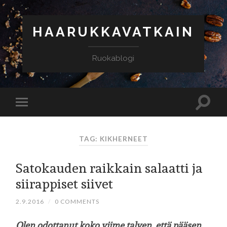
HAARUKKAVATKAIN
Ruokablogi
TAG: KIKHERNEET
Satokauden raikkain salaatti ja
siirappiset siivet
2.9.2016
/
0 COMMENTS
Olen odottanut koko viime talven, että pääsen