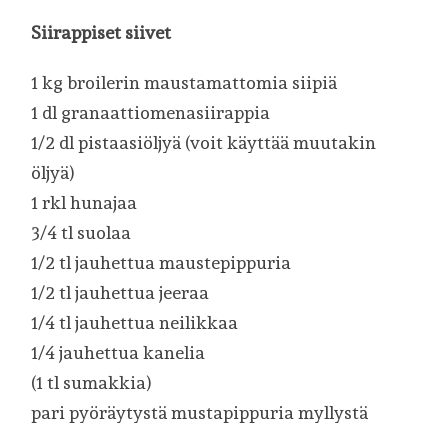
Siirappiset siivet
1 kg broilerin maustamattomia siipiä
1 dl granaattiomenasiirappia
1/2 dl pistaasiöljyä (voit käyttää muutakin
öljyä)
1 rkl hunajaa
3/4 tl suolaa
1/2 tl jauhettua maustepippuria
1/2 tl jauhettua jeeraa
1/4 tl jauhettua neilikkaa
1/4 jauhettua kanelia
(1 tl sumakkia)
pari pyöräytystä mustapippuria myllystä