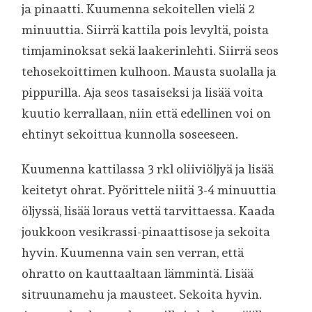
ja pinaatti. Kuumenna sekoitellen vielä 2
minuuttia. Siirrä kattila pois levyltä, poista
timjaminoksat sekä laakerinlehti. Siirrä seos
tehosekoittimen kulhoon. Mausta suolalla ja
pippurilla. Aja seos tasaiseksi ja lisää voita
kuutio kerrallaan, niin että edellinen voi on
ehtinyt sekoittua kunnolla soseeseen.
Kuumenna kattilassa 3 rkl oliiviöljyä ja lisää
keitetyt ohrat. Pyörittele niitä 3-4 minuuttia
öljyssä, lisää loraus vettä tarvittaessa. Kaada
joukkoon vesikrassi-pinaattisose ja sekoita
hyvin. Kuumenna vain sen verran, että
ohratto on kauttaaltaan lämmintä. Lisää
sitruunamehu ja mausteet. Sekoita hyvin.