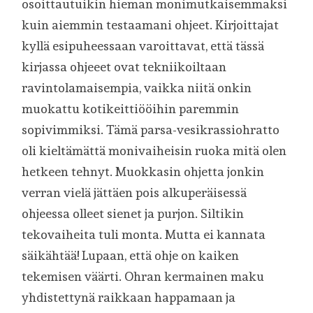
osoittautuikin hieman monimutkaisemmaksi
kuin aiemmin testaamani ohjeet. Kirjoittajat
kyllä esipuheessaan varoittavat, että tässä
kirjassa ohjeeet ovat tekniikoiltaan
ravintolamaisempia, vaikka niitä onkin
muokattu kotikeittiööihin paremmin
sopivimmiksi. Tämä parsa-vesikrassiohratto
oli kieltämättä monivaiheisin ruoka mitä olen
hetkeen tehnyt. Muokkasin ohjetta jonkin
verran vielä jättäen pois alkuperäisessä
ohjeessa olleet sienet ja purjon. Siltikin
tekovaiheita tuli monta. Mutta ei kannata
säikähtää! Lupaan, että ohje on kaiken
tekemisen väärti. Ohran kermainen maku
yhdistettynä raikkaan happamaan ja