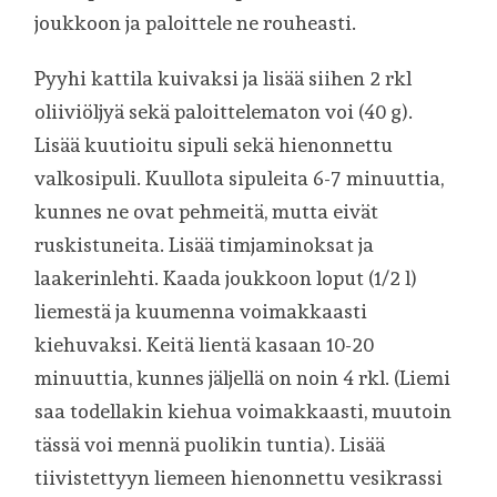
joukkoon ja paloittele ne rouheasti.
Pyyhi kattila kuivaksi ja lisää siihen 2 rkl
oliiviöljyä sekä paloittelematon voi (40 g).
Lisää kuutioitu sipuli sekä hienonnettu
valkosipuli. Kuullota sipuleita 6-7 minuuttia,
kunnes ne ovat pehmeitä, mutta eivät
ruskistuneita. Lisää timjaminoksat ja
laakerinlehti. Kaada joukkoon loput (1/2 l)
liemestä ja kuumenna voimakkaasti
kiehuvaksi. Keitä lientä kasaan 10-20
minuuttia, kunnes jäljellä on noin 4 rkl. (Liemi
saa todellakin kiehua voimakkaasti, muutoin
tässä voi mennä puolikin tuntia). Lisää
tiivistettyyn liemeen hienonnettu vesikrassi