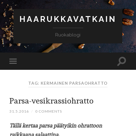
HAARUKKAVATKAIN
Ruokablogi
TAG: KERMAINEN PARSAOHRATTO
Parsa-vesikrassiohratto
31.5.2016
/
0 COMMENTS
Tällä kertaa parsa päätyikin ohrattoon
raikkaana salaattina.