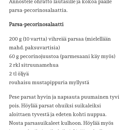
Annostele ohratto lautasille ja kokoa päälle
parsa-pecorinosalaattia.
Parsa-pecorinosalaatti
200 g (10 vartta) vihreää parsaa (mielellään
mahd. paksuvartisia)
60 g pecorinojuustoa (parmesaani käy myös)
2 rkl sitruunamehua
2 tl öljyä
rouhaisu mustapippuria myllystä
Pese parsat hyvin ja napsauta puumainen tyvi
pois. Höylää parsat ohuiksi suikaleiksi
aloittaen tyvestä ja edeten kohti nuppua.
Nosta parsasuikaleet kulhoon. Höylää myös