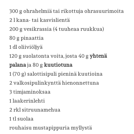
300 g ohrahelmiä tai rikottuja ohrasuurimoita
2 l kana- tai kasvislientä
200 g vesikrassia (4 tuuheaa ruukkua)
80 g pinaattia
1 dl oliiviöljyä
120 g suolatonta voita, josta 40 g
yhtenä
palana
ja 80 g
kuutiotuna
1 (70 g) salottisipuli pieninä kuutioina
2 valkosipulinkynttä hienonnettuna
3 timjaminoksaa
1 laakerinlehti
2 rkl sitruunamehua
1 tl suolaa
rouhaisu mustapippuria myllystä