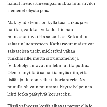
haluat hienostuneempaa makua niin siivilöi
siemenet öljystä pois.
Makuyhdistelmä on kyllä tosi raikas ja ei
haittaa, vaikka avokadot hieman
muussaantuvatkin salaatissa. Se kuuluu
salaatin luonteeseen. Katkaravut maistuvat
salaateissa usein mielestäni vähän
tunkkaisille, mutta sitruunamehu ja
fenkoliöljy antavat niillekin uutta potkua.
Olen tehnyt tätä salaattia myös niin, että
lisään joukkoon reilusti korianteria. Nyt
minulla oli vain muutama käyttökelpoinen
lehti, jotka päätyivät koristeeksi.
Tässä vaiheessa kesää alkavat parsat olla jo