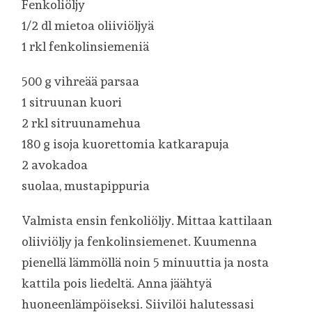
Fenkoliöljy
1/2 dl mietoa oliiviöljyä
1 rkl fenkolinsiemeniä
500 g vihreää parsaa
1 sitruunan kuori
2 rkl sitruunamehua
180 g isoja kuorettomia katkarapuja
2 avokadoa
suolaa, mustapippuria
Valmista ensin fenkoliöljy. Mittaa kattilaan
oliiviöljy ja fenkolinsiemenet. Kuumenna
pienellä lämmöllä noin 5 minuuttia ja nosta
kattila pois liedeltä. Anna jäähtyä
huoneenlämpöiseksi. Siivilöi halutessasi