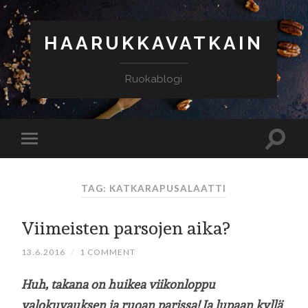
HAARUKKAVATKAIN
Ruokablogi
TAG: KATKARAPUSALAATTI
Viimeisten parsojen aika?
13.6.2016
/
1 COMMENT
Huh, takana on huikea viikonloppu
valokuvauksen ja ruoan parissa! Ja lupaan kyllä