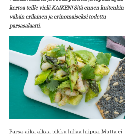
kertoa teille vielä KAIKEN! Sitä ennen kuitenkin
vähän erilainen ja erinomaiseksi todettu
parsasalaatti.
Parsa-aika alkaa pikku hiljaa hiipua. Mutta ei