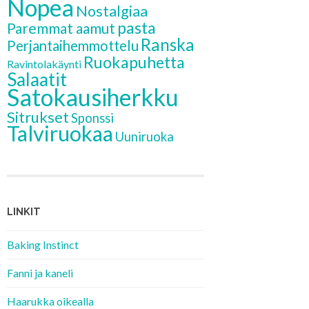
Nopea
Nostalgiaa
pasta
Paremmat aamut
Ranska
Perjantaihemmottelu
Ruokapuhetta
Ravintolakäynti
Salaatit
Satokausiherkku
Sitrukset
Sponssi
Talviruokaa
Uuniruoka
LINKIT
Baking Instinct
Fanni ja kaneli
Haarukka oikealla