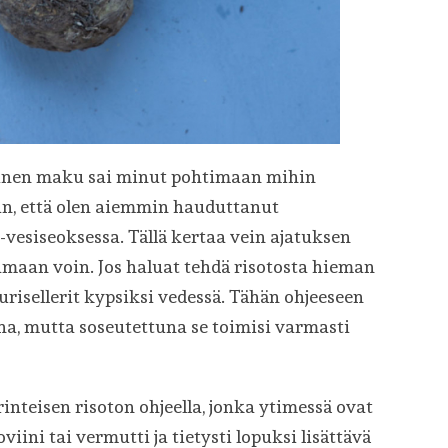
tinen maku sai minut pohtimaan mihin
tin, että olen aiemmin hauduttanut
i-vesiseoksessa. Tällä kertaa vein ajatuksen
amaan voin. Jos haluat tehdä risotosta hieman
risellerit kypsiksi vedessä. Tähän ohjeeseen
ina, mutta soseutettuna se toimisi varmasti
rinteisen risoton ohjeella, jonka ytimessä ovat
viini tai vermutti ja tietysti lopuksi lisättävä