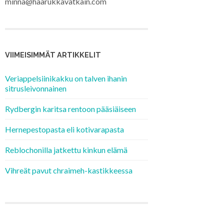
minna@haarukkavatkain.com
VIIMEISIMMÄT ARTIKKELIT
Veriappelsiinikakku on talven ihanin
sitrusleivonnainen
Rydbergin karitsa rentoon pääsiäiseen
Hernepestopasta eli kotivarapasta
Reblochonilla jatkettu kinkun elämä
Vihreät pavut chraimeh-kastikkeessa