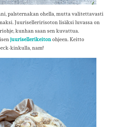
ani, palsternakan ohella, mutta valitettavasti
ksi. Juuriselleririsoton lisäksi luvassa on
eriohje, kunhan saan sen kuvattua.
lisen
juurisellerikeiton
ohjeen. Keitto
peck-kinkulla, nam!