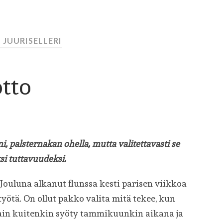
 JUURISELLERI
otto
i, palsternakan ohella, mutta valitettavasti se
i tuttavuudeksi.
! Jouluna alkanut flunssa kesti parisen viikkoa
työtä. On ollut pakko valita mitä tekee, kun
otain kuitenkin syöty tammikuunkin aikana ja