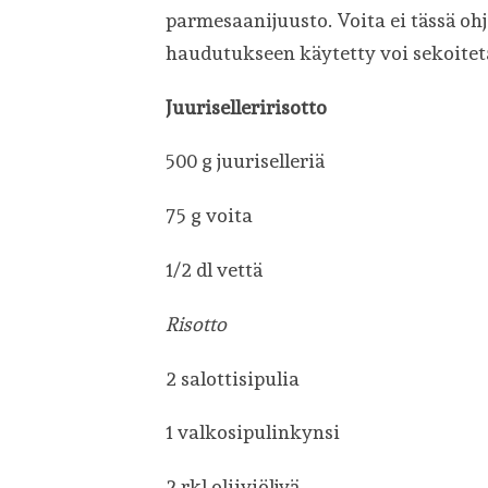
parmesaanijuusto. Voita ei tässä ohjee
haudutukseen käytetty voi sekoitet
Juuriselleririsotto
500 g juuriselleriä
75 g voita
1/2 dl vettä
Risotto
2 salottisipulia
1 valkosipulinkynsi
2 rkl oliiviöljyä