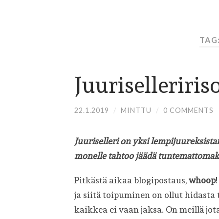
TAG:
Juuriselleriris
22.1.2019
/
MINTTU
/
0 COMMENTS
Juuriselleri on yksi lempijuureksistan
monelle tahtoo jäädä tuntemattomaks
Pitkästä aikaa blogipostaus,
whoop
ja siitä toipuminen on ollut hidasta 
kaikkea ei vaan jaksa. On meillä j