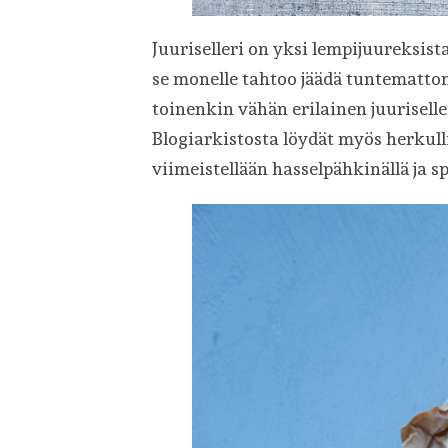
Juuriselleri on yksi lempijuureksist
se monelle tahtoo jäädä tuntemattoma
toinenkin vähän erilainen juurisell
Blogiarkistosta löydät myös herkul
viimeistellään hasselpähkinällä ja s