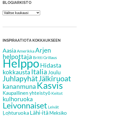
BLOGIARKISTO
Blogiarkisto
INSPIRAATIOTA KOKKAUKSEEN
Arjen
Aasia
Amerikka
helpottaja
Britti
Grillaus
Helppo
Hidasta
Italia
kokkausta
Joulu
Jälkiruoat
Juhlapyhät
Kasvis
kananmuna
Kaupallinen yhteistyö
Keitot
kulhoruoka
Leivonnaiset
Leivät
Lähi-itä
Lohturuoka
Meksiko