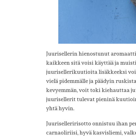
Juurisellerin hienostunut aromaat
kaikkeen sitä voisi käyttää ja muis
juurisellerikuutioita lisäkkeeksi vo
vielä pidemmälle ja päädyin ruskist
kevyemmän, voit toki kiehauttaa juu
juurisellerit tulevat pieninä kuutio
yhtä hyvin.
Juuriselleririsotto onnistuu ihan pe
carnaoliriisi, hyvä kasvisliemi, valko