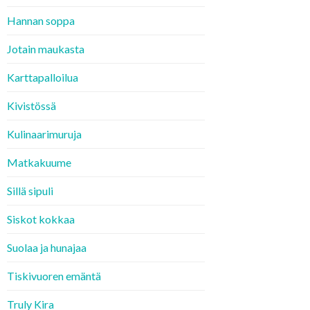
Hannan soppa
Jotain maukasta
Karttapalloilua
Kivistössä
Kulinaarimuruja
Matkakuume
Sillä sipuli
Siskot kokkaa
Suolaa ja hunajaa
Tiskivuoren emäntä
Truly Kira