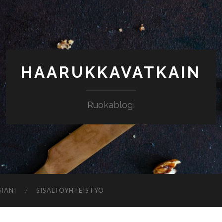
HAARUKKAVATKAIN
Ruokablogi
IANI
SISÄLTÖYHTEISTYÖ