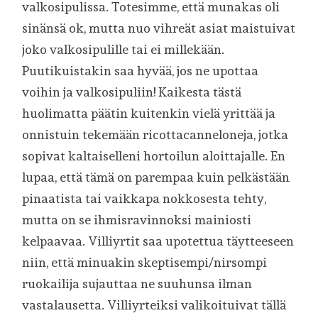
valkosipulissa. Totesimme, että munakas oli
sinänsä ok, mutta nuo vihreät asiat maistuivat
joko valkosipulille tai ei millekään.
Puutikuistakin saa hyvää, jos ne upottaa
voihin ja valkosipuliin! Kaikesta tästä
huolimatta päätin kuitenkin vielä yrittää ja
onnistuin tekemään ricottacanneloneja, jotka
sopivat kaltaiselleni hortoilun aloittajalle. En
lupaa, että tämä on parempaa kuin pelkästään
pinaatista tai vaikkapa nokkosesta tehty,
mutta on se ihmisravinnoksi mainiosti
kelpaavaa. Villiyrtit saa upotettua täytteeseen
niin, että minuakin skeptisempi/nirsompi
ruokailija sujauttaa ne suuhunsa ilman
vastalausetta. Villiyrteiksi valikoituivat tällä