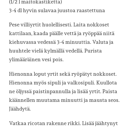
(1/2 l maitokastiketta)
3-4 dl hyvin sulavaa juustoa raastettuna
Pese villiyrtit huolellisesti. Laita nokkoset
kattilaan, kaada päälle vettä ja ryöppää niitä
kiehuvassa vedessä 3-4 minuuttia. Valuta ja
huuhtele vielä kylmällä vedellä. Purista
ylimääräinen vesi pois.
Hienonna loput yrtit sekä ryöpätyt nokkoset.
Hienonna myös sipuli ja valkosipuli. Kuullota
ne öljyssä paistinpannulla ja lisää yrtit. Paista
käännellen muutama minuutti ja mausta seos.
Jäähdytä.
Vatkaa ricotan rakenne rikki. Lisää jäähtynyt