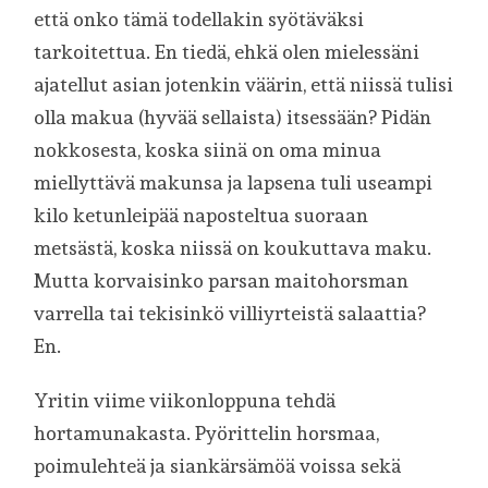
että onko tämä todellakin syötäväksi
tarkoitettua. En tiedä, ehkä olen mielessäni
ajatellut asian jotenkin väärin, että niissä tulisi
olla makua (hyvää sellaista) itsessään? Pidän
nokkosesta, koska siinä on oma minua
miellyttävä makunsa ja lapsena tuli useampi
kilo ketunleipää naposteltua suoraan
metsästä, koska niissä on koukuttava maku.
Mutta korvaisinko parsan maitohorsman
varrella tai tekisinkö villiyrteistä salaattia?
En.
Yritin viime viikonloppuna tehdä
hortamunakasta. Pyörittelin horsmaa,
poimulehteä ja siankärsämöä voissa sekä