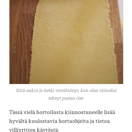
Siitä onkin jo hetki vierähtänyt, kun olen viimeksi
tehnyt pastaa itse.
Tässä vielä hortoilusta kiinnostuneelle lisää
hyvältä kuulostavia hortaohjeita ja tietoa
villiyrttien käytöstä: