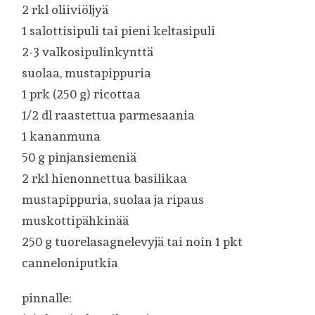
2 rkl oliiviöljyä
1 salottisipuli tai pieni keltasipuli
2-3 valkosipulinkynttä
suolaa, mustapippuria
1 prk (250 g) ricottaa
1/2 dl raastettua parmesaania
1 kananmuna
50 g pinjansiemeniä
2 rkl hienonnettua basilikaa
mustapippuria, suolaa ja ripaus
muskottipähkinää
250 g tuorelasagnelevyjä tai noin 1 pkt
canneloniputkia
pinnalle: