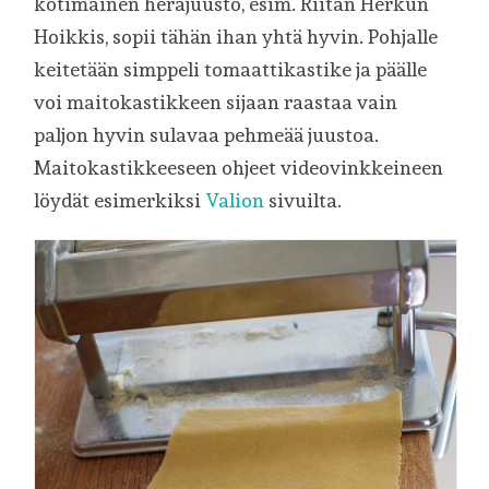
kotimainen herajuusto, esim. Riitan Herkun
Hoikkis, sopii tähän ihan yhtä hyvin. Pohjalle
keitetään simppeli tomaattikastike ja päälle
voi maitokastikkeen sijaan raastaa vain
paljon hyvin sulavaa pehmeää juustoa.
Maitokastikkeeseen ohjeet videovinkkeineen
löydät esimerkiksi
Valion
sivuilta.