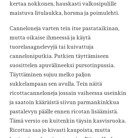
kertaa nokkonen, hauskasti valkosipulille
maistuva litulaukka, horsma ja poimulehti.
Canneloneja varten tein itse pastataikinan,
mutta oikaise ihmeessä ja käytä
tuorelasagnelevyjä tai kuivattuja
canneloniputkia. Putkien täyttämiseen
suosittelen apuvälineeksi pursotinpussia.
Täyttäminen sujuu melko paljon
sukkelampaan sen avulla. Tein näitä
ricottacanneloneja jossain vaiheessa useinkin
ja saatoin kääräistä siivun parmankinkkua
pastalevyn päälle ennen ricotan lisäämistä.
Tämä versio on kuitenkin täysin kasvisruoka.
Ricottaa saa jo kivasti kaupoista, mutta