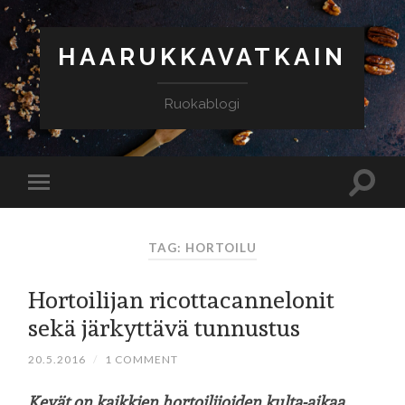
HAARUKKAVATKAIN
Ruokablogi
TAG: HORTOILU
Hortoilijan ricottacannelonit
sekä järkyttävä tunnustus
20.5.2016
/
1 COMMENT
Kevät on kaikkien hortoilijoiden kulta-aikaa.