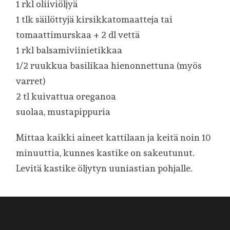
1 rkl oliiviöljyä
1 tlk säilöttyjä kirsikkatomaatteja tai
tomaattimurskaa + 2 dl vettä
1 rkl balsamiviinietikkaa
1/2 ruukkua basilikaa hienonnettuna (myös
varret)
2 tl kuivattua oreganoa
suolaa, mustapippuria
Mittaa kaikki aineet kattilaan ja keitä noin 10
minuuttia, kunnes kastike on sakeutunut.
Levitä kastike öljytyn uuniastian pohjalle.