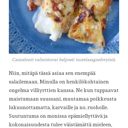
Cannelonit valmistuvat helposti tuorelasagnelevyistä.
Niin, mitäpä tässä asiaa sen enempää
salailemaan. Minulla on henkilökohtainen
ongelma villiyrttien kanssa. Ne kun tuppaavat
maistumaan suussani, muutamaa poikkeusta
lukuunottamatta, karvaille ja no, ruoholle.
Suutuntuma on monissa epämiellyttävä ja
kokonaisuudesta tulee väistämättä mieleen,