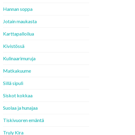
Hannan soppa
Jotain maukasta
Karttapalloilua
Kivistössä
Kulinaarimuruja
Matkakuume
Sillä sipuli
Siskot kokkaa
Suolaa ja hunajaa
Tiskivuoren emäntä
Truly Kira