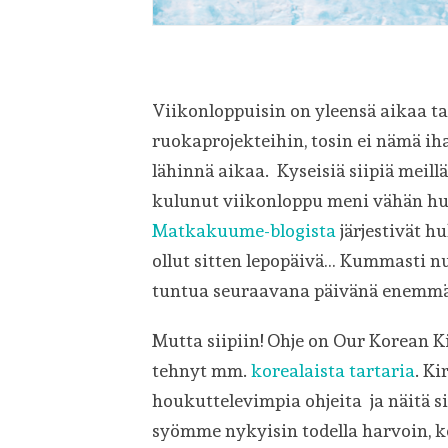
Viikonloppuisin on yleensä aikaa t
ruokaprojekteihin, tosin ei nämä iha
lähinnä aikaa. Kyseisiä siipiä meil
kulunut viikonloppu meni vähän hu
Matkakuume-blogista
järjestivät h
ollut sitten lepopäivä… Kummasti n
tuntua seuraavana päivänä enemmä
Mutta siipiin! Ohje on Our Korean Ki
tehnyt mm.
korealaista tartaria
. Ki
houkuttelevimpia ohjeita ja näitä si
syömme nykyisin todella harvoin, k