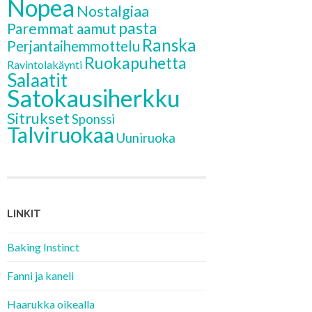
Nopea
Nostalgiaa
pasta
Paremmat aamut
Ranska
Perjantaihemmottelu
Ruokapuhetta
Ravintolakäynti
Salaatit
Satokausiherkku
Sitrukset
Sponssi
Talviruokaa
Uuniruoka
LINKIT
Baking Instinct
Fanni ja kaneli
Haarukka oikealla