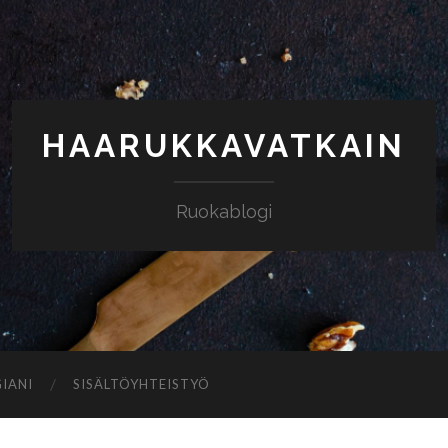
HAARUKKAVATKAIN
Ruokablogi
IANI
SISÄLTÖYHTEISTYÖ