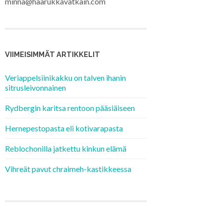
minna@haarukkavatkain.com
VIIMEISIMMÄT ARTIKKELIT
Veriappelsiinikakku on talven ihanin
sitrusleivonnainen
Rydbergin karitsa rentoon pääsiäiseen
Hernepestopasta eli kotivarapasta
Reblochonilla jatkettu kinkun elämä
Vihreät pavut chraimeh-kastikkeessa