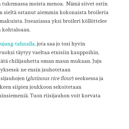
la tukemassa moista menoa. Nämä siivet ostin
en sieltä ostanut aiemmin kokonaista broileria
makuista. Itseasiassa yksi broileri köllöttelee
a kohtaloaan.
ujang-tahnalla,
jota saa jo tosi hyvin
uoksi täytyy vaeltaa etnisiin kauppoihin,
lisätä chilijauhetta oman maun mukaan. Juju
nyksessä: ne ensin jauhotetaan
sijauhojen (
glutinous rice flour
) seoksessa ja
lkeen siipien joukkoon sekoitetaan
minsiemeniä. Tuon riisijauhon voit korvata