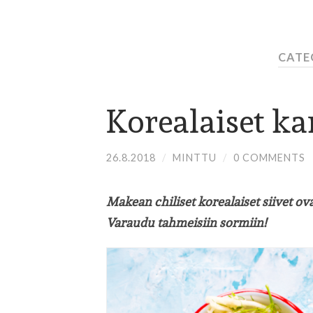
CATE
Korealaiset ka
26.8.2018
/
MINTTU
/
0 COMMENTS
Makean chiliset korealaiset siivet o
Varaudu tahmeisiin sormiin!