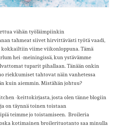
arttua vähän työläimpiinkin
nan tahmeat siivet hirvittävästi työtä vaadi,
lä kokkailtiin viime viikonloppuna. Tämä
rlum hei -meiningissä, kun ystävämme
ulvattomat tuparit pihallaan. Tänään onkin
uo riekkumiset tahtovat näin vanhetessa
n kuin aiemmin. Mistähän johtuu?
tchen -keittokirjasta, josta olen tänne blogiin
rja on täynnä toinen toistaan
ipiä teimme jo toistamiseen. Broileria
oska kotimainen broilerituotanto saa minulla