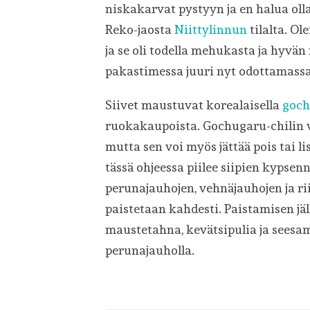
niskakarvat pystyyn ja en halua ol
Reko-jaosta
Niittylinnun
tilalta. Ol
ja se oli todella mehukasta ja hyvän 
pakastimessa juuri nyt odottamass
Siivet maustuvat korealaisella
goch
ruokakaupoista. Gochugaru-chilin v
mutta sen voi myös jättää pois tai 
tässä ohjeessa piilee siipien kypsen
perunajauhojen, vehnäjauhojen ja rii
paistetaan kahdesti. Paistamisen jä
maustetahna, kevätsipulia ja seesa
perunajauholla.