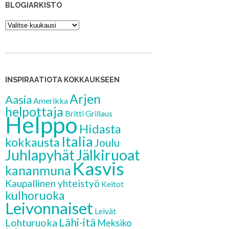
BLOGIARKISTO
Blogiarkisto
INSPIRAATIOTA KOKKAUKSEEN
Arjen
Aasia
Amerikka
helpottaja
Britti
Grillaus
Helppo
Hidasta
Italia
kokkausta
Joulu
Jälkiruoat
Juhlapyhät
Kasvis
kananmuna
Kaupallinen yhteistyö
Keitot
kulhoruoka
Leivonnaiset
Leivät
Lähi-itä
Lohturuoka
Meksiko