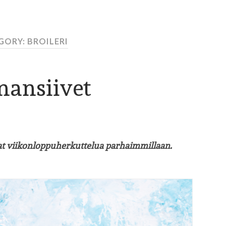
GORY: BROILERI
nansiivet
vat viikonloppuherkuttelua parhaimmillaan.