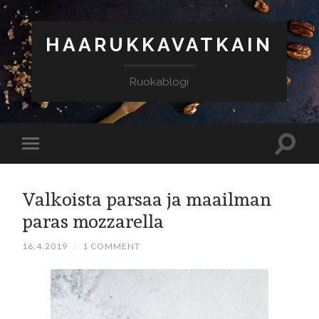
HAARUKKAVATKAIN
Ruokablogi
Valkoista parsaa ja maailman
paras mozzarella
16.4.2019
/
1 COMMENT