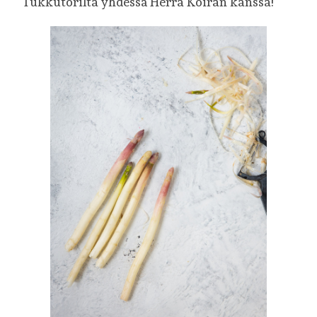
Tukkutorilta yhdessä Herra Koiran kanssa!