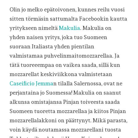
Olin jo melko epätoivonen, kunnes reilu vuosi
sitten törmäsin sattumalta Facebookin kautta
yritykseen nimeltä
Makulia
. Makulia on
yhden naisen yritys, joka tuo Suomeen
suoraan Italiasta yhden pientilan
valmistamaa puhvelinmaitomozzarellaa. Ja
tätä tuoreeempaa on vaikea saada, sillä kun
mozzarellat keskiviikkona valmistetaan
Caseificio Jemma
n tilalla Salernossa, ovat ne
perjantaina jo Suomessa! Makulia on saanut
alkunsa omistajansa Pinjan toiveesta saada
Suomeen tuoretta mozzarellaa ja kiitos Pinjan
mozzarellalakkoni on päättynyt. Mikä parasta,
voin käydä noutamassa mozzarellani tuosta