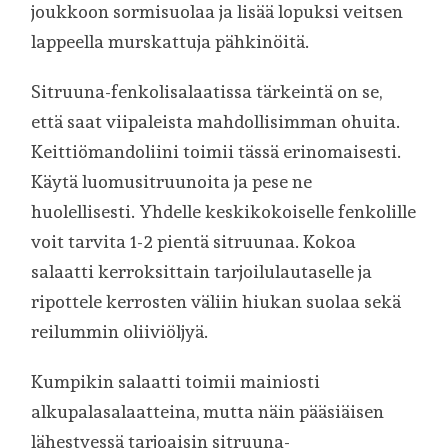
joukkoon sormisuolaa ja lisää lopuksi veitsen
lappeella murskattuja pähkinöitä.
Sitruuna-fenkolisalaatissa tärkeintä on se,
että saat viipaleista mahdollisimman ohuita.
Keittiömandoliini toimii tässä erinomaisesti.
Käytä luomusitruunoita ja pese ne
huolellisesti. Yhdelle keskikokoiselle fenkolille
voit tarvita 1-2 pientä sitruunaa. Kokoa
salaatti kerroksittain tarjoilulautaselle ja
ripottele kerrosten väliin hiukan suolaa sekä
reilummin oliiviöljyä.
Kumpikin salaatti toimii mainiosti
alkupalasalaatteina, mutta näin pääsiäisen
lähestyessä tarjoaisin sitruuna-