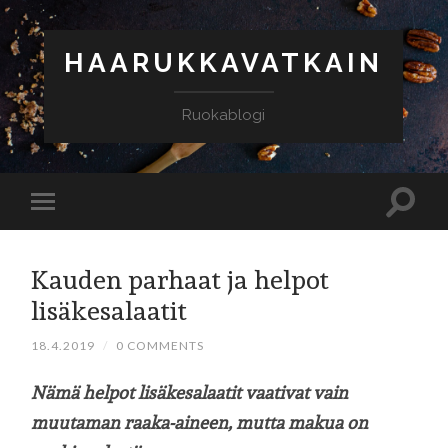
HAARUKKAVATKAIN
Ruokablogi
Kauden parhaat ja helpot
lisäkesalaatit
18.4.2019
/
0 COMMENTS
Nämä helpot lisäkesalaatit vaativat vain
muutaman raaka-aineen, mutta makua on