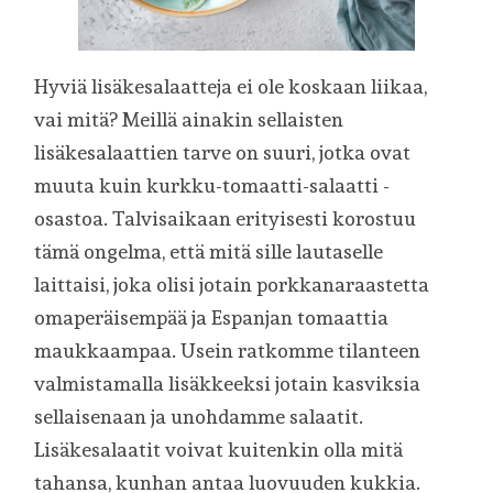
Hyviä lisäkesalaatteja ei ole koskaan liikaa,
vai mitä? Meillä ainakin sellaisten
lisäkesalaattien tarve on suuri, jotka ovat
muuta kuin kurkku-tomaatti-salaatti -
osastoa. Talvisaikaan erityisesti korostuu
tämä ongelma, että mitä sille lautaselle
laittaisi, joka olisi jotain porkkanaraastetta
omaperäisempää ja Espanjan tomaattia
maukkaampaa. Usein ratkomme tilanteen
valmistamalla lisäkkeeksi jotain kasviksia
sellaisenaan ja unohdamme salaatit.
Lisäkesalaatit voivat kuitenkin olla mitä
tahansa, kunhan antaa luovuuden kukkia.