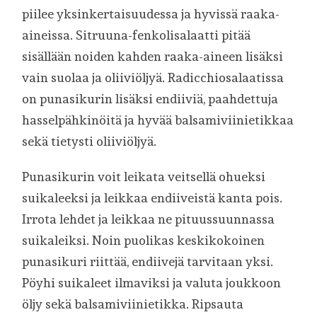
piilee yksinkertaisuudessa ja hyvissä raaka-
aineissa. Sitruuna-fenkolisalaatti pitää
sisällään noiden kahden raaka-aineen lisäksi
vain suolaa ja oliiviöljyä. Radicchiosalaatissa
on punasikurin lisäksi endiiviä, paahdettuja
hasselpähkinöitä ja hyvää balsamiviinietikkaa
sekä tietysti oliiviöljyä.
Punasikurin voit leikata veitsellä ohueksi
suikaleeksi ja leikkaa endiiveistä kanta pois.
Irrota lehdet ja leikkaa ne pituussuunnassa
suikaleiksi. Noin puolikas keskikokoinen
punasikuri riittää, endiivejä tarvitaan yksi.
Pöyhi suikaleet ilmaviksi ja valuta joukkoon
öljy sekä balsamiviinietikka. Ripsauta