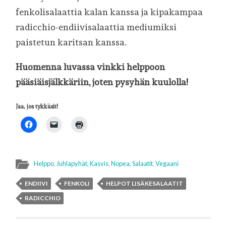
fenkolisalaattia kalan kanssa ja kipakampaa
radicchio-endiivisalaattia mediumiksi
paistetun karitsan kanssa.
Huomenna luvassa vinkki helppoon
pääsiäisjälkkäriin, joten pysyhän kuulolla!
Jaa, jos tykkäsit!
Helppo
,
Juhlapyhät
,
Kasvis
,
Nopea
,
Salaatit
,
Vegaani
ENDIIVI
FENKOLI
HELPOT LISÄKESALAATIT
RADICCHIO