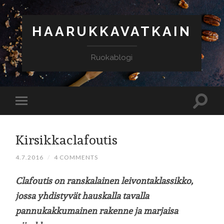
HAARUKKAVATKAIN
Ruokablogi
Kirsikkaclafoutis
4.7.2016
/
4 COMMENTS
Clafoutis on ranskalainen leivontaklassikko,
jossa yhdistyvät hauskalla tavalla
pannukakkumainen rakenne ja marjaisa