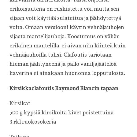
erikoisuutena on ruskistettu voi, mutta sen
sijaan voit käyttää sulatettua ja jäähdytettyä
voita. Omaan versiooni käytin vehnäjauhojen
sijasta mantelijauhoja. Koostumus on vähän
erilainen mantelilla, ei aivan niin kiinteä kuin
vehnäjauhoilla tulisi. Clafoutis tarjotaan
hieman jäähtyneenä ja pallo vaniljajäätelöä
kaverina ei ainakaan huononna lopputulosta.
Kirsikkaclafoutis Raymond Blancin tapaan
Kirsikat
500 g kypsiä kirsikoita kivet poistettuina
3 rkl ruokosokeria
Taikina