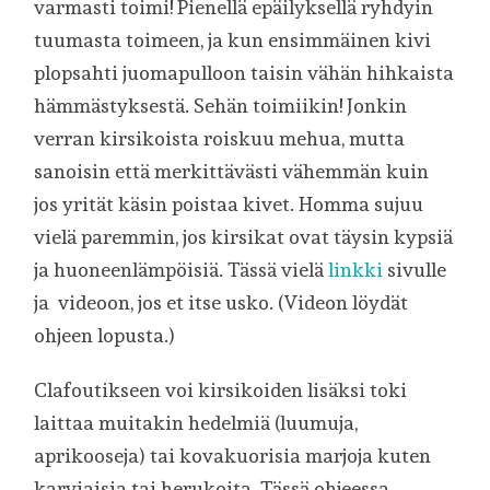
varmasti toimi! Pienellä epäilyksellä ryhdyin
tuumasta toimeen, ja kun ensimmäinen kivi
plopsahti juomapulloon taisin vähän hihkaista
hämmästyksestä. Sehän toimiikin! Jonkin
verran kirsikoista roiskuu mehua, mutta
sanoisin että merkittävästi vähemmän kuin
jos yrität käsin poistaa kivet. Homma sujuu
vielä paremmin, jos kirsikat ovat täysin kypsiä
ja huoneenlämpöisiä. Tässä vielä
linkki
sivulle
ja videoon, jos et itse usko. (Videon löydät
ohjeen lopusta.)
Clafoutikseen voi kirsikoiden lisäksi toki
laittaa muitakin hedelmiä (luumuja,
aprikooseja) tai kovakuorisia marjoja kuten
karviaisia tai herukoita. Tässä ohjeessa