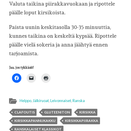
Valuta taikina piirakkavuokaan ja ripottele
päälle loput kirsikoista.
Paista uunin keskitasolla 30-35 minuuttia,
kunnes taikina on keskeltä kypsää. Ripottele
päälle vielä sokeria ja anna jäähtyä ennen
tarjoamista.
Jaa, jos tykkäsit!
Helppo
,
Jälkiruoat
,
Leivonnaiset
,
Ranska
CLAFOUTIS
GLUTEENITON
KIRSIKKA
KIRSIKKAPANNUKAKKU
KIRSIKKAPIIRAKKA
RANSKALAISET KLASSIKOT