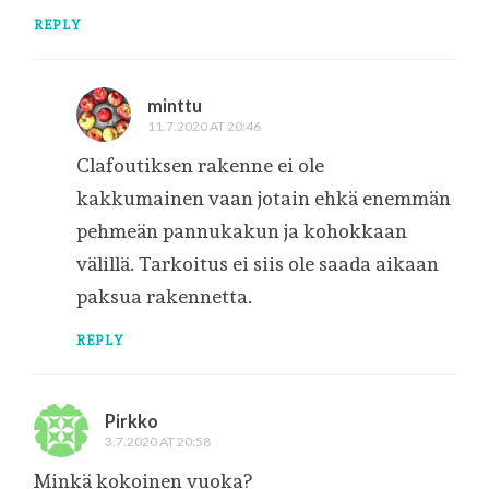
REPLY
minttu
11.7.2020 AT 20:46
Clafoutiksen rakenne ei ole
kakkumainen vaan jotain ehkä enemmän
pehmeän pannukakun ja kohokkaan
välillä. Tarkoitus ei siis ole saada aikaan
paksua rakennetta.
REPLY
Pirkko
3.7.2020 AT 20:58
Minkä kokoinen vuoka?