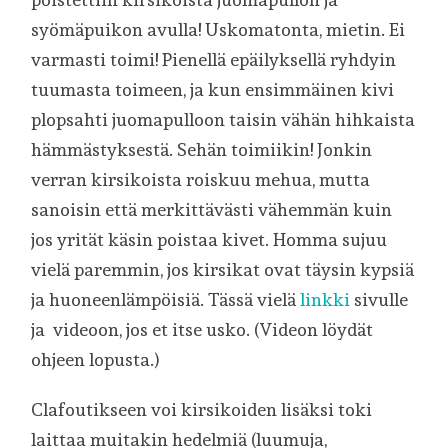
syömäpuikon avulla! Uskomatonta, mietin. Ei
varmasti toimi! Pienellä epäilyksellä ryhdyin
tuumasta toimeen, ja kun ensimmäinen kivi
plopsahti juomapulloon taisin vähän hihkaista
hämmästyksestä. Sehän toimiikin! Jonkin
verran kirsikoista roiskuu mehua, mutta
sanoisin että merkittävästi vähemmän kuin
jos yrität käsin poistaa kivet. Homma sujuu
vielä paremmin, jos kirsikat ovat täysin kypsiä
ja huoneenlämpöisiä. Tässä vielä
linkki
sivulle
ja videoon, jos et itse usko. (Videon löydät
ohjeen lopusta.)
Clafoutikseen voi kirsikoiden lisäksi toki
laittaa muitakin hedelmiä (luumuja,