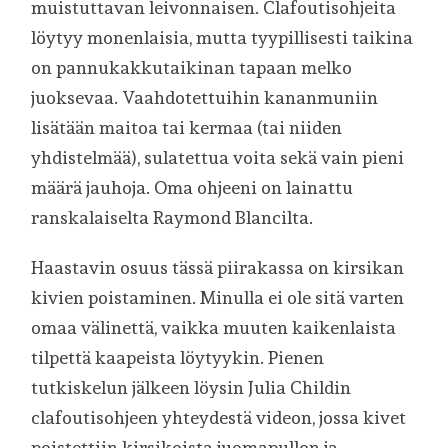
muistuttavan leivonnaisen. Clafoutisohjeita
löytyy monenlaisia, mutta tyypillisesti taikina
on pannukakkutaikinan tapaan melko
juoksevaa. Vaahdotettuihin kananmuniin
lisätään maitoa tai kermaa (tai niiden
yhdistelmää), sulatettua voita sekä vain pieni
määrä jauhoja. Oma ohjeeni on lainattu
ranskalaiselta Raymond Blancilta.
Haastavin osuus tässä piirakassa on kirsikan
kivien poistaminen. Minulla ei ole sitä varten
omaa välinettä, vaikka muuten kaikenlaista
tilpettä kaapeista löytyykin. Pienen
tutkiskelun jälkeen löysin Julia Childin
clafoutisohjeen yhteydestä videon, jossa kivet
poistettiin kirsikoista juomapullon ja