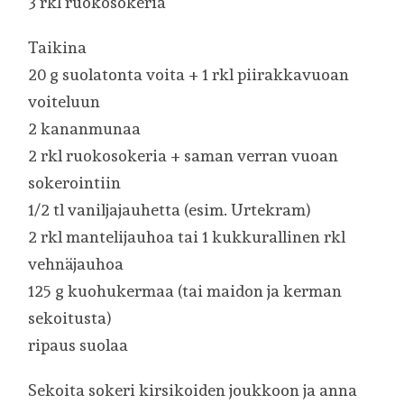
3 rkl ruokosokeria
Taikina
20 g suolatonta voita + 1 rkl piirakkavuoan
voiteluun
2 kananmunaa
2 rkl ruokosokeria + saman verran vuoan
sokerointiin
1/2 tl vaniljajauhetta (esim. Urtekram)
2 rkl mantelijauhoa tai 1 kukkurallinen rkl
vehnäjauhoa
125 g kuohukermaa (tai maidon ja kerman
sekoitusta)
ripaus suolaa
Sekoita sokeri kirsikoiden joukkoon ja anna