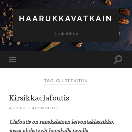
HAARUKKAVATKAIN
Ruokablogi
TAG: GLUTEENITON
Kirsikkaclafoutis
4.7.2016
/
4 COMMENTS
Clafoutis on ranskalainen leivontaklassikko,
jossa yhdistyvät hauskalla tavalla