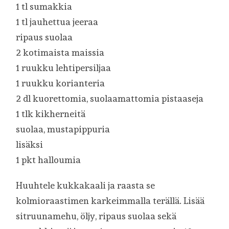
1 tl sumakkia
1 tl jauhettua jeeraa
ripaus suolaa
2 kotimaista maissia
1 ruukku lehtipersiljaa
1 ruukku korianteria
2 dl kuorettomia, suolaamattomia pistaaseja
1 tlk kikherneitä
suolaa, mustapippuria
lisäksi
1 pkt halloumia
Huuhtele kukkakaali ja raasta se
kolmioraastimen karkeimmalla terällä. Lisää
sitruunamehu, öljy, ripaus suolaa sekä