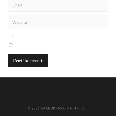
© 2026
HAARUKKAVATKAIN
—
UP ↑