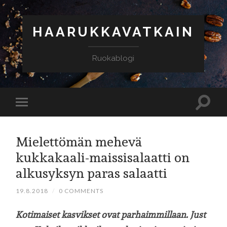
HAARUKKAVATKAIN
Ruokablogi
Mielettömän mehevä
kukkakaali-maissisalaatti on
alkusyksyn paras salaatti
19.8.2018
/
0 COMMENTS
Kotimaiset kasvikset ovat parhaimmillaan. Just