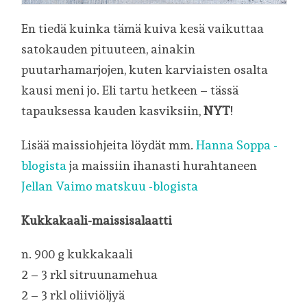
En tiedä kuinka tämä kuiva kesä vaikuttaa
satokauden pituuteen, ainakin
puutarhamarjojen, kuten karviaisten osalta
kausi meni jo. Eli tartu hetkeen – tässä
tapauksessa kauden kasviksiin,
NYT
!
Lisää maissiohjeita löydät mm.
Hanna Soppa -
blogista
ja maissiin ihanasti hurahtaneen
Jellan Vaimo matskuu -blogista
Kukkakaali-maissisalaatti
n. 900 g kukkakaali
2 – 3 rkl sitruunamehua
2 – 3 rkl oliiviöljyä