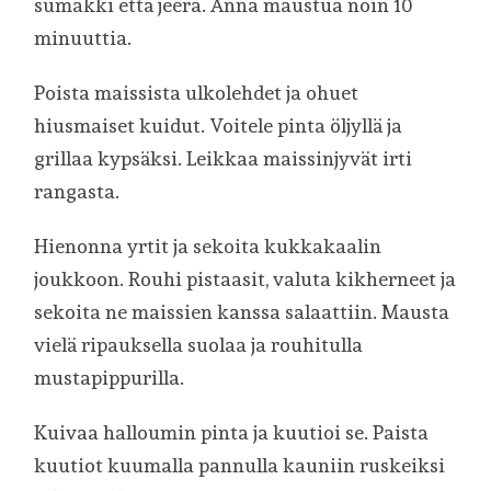
sumakki että jeera. Anna maustua noin 10
minuuttia.
Poista maissista ulkolehdet ja ohuet
hiusmaiset kuidut. Voitele pinta öljyllä ja
grillaa kypsäksi. Leikkaa maissinjyvät irti
rangasta.
Hienonna yrtit ja sekoita kukkakaalin
joukkoon. Rouhi pistaasit, valuta kikherneet ja
sekoita ne maissien kanssa salaattiin. Mausta
vielä ripauksella suolaa ja rouhitulla
mustapippurilla.
Kuivaa halloumin pinta ja kuutioi se. Paista
kuutiot kuumalla pannulla kauniin ruskeiksi