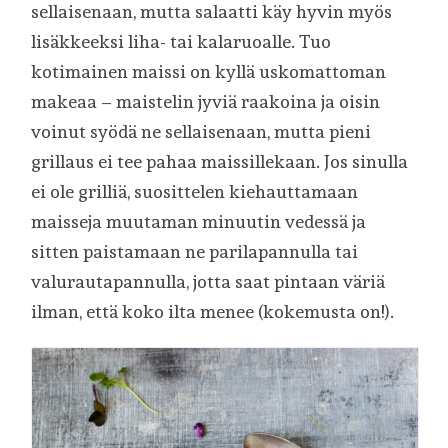
sellaisenaan, mutta salaatti käy hyvin myös
lisäkkeeksi liha- tai kalaruoalle. Tuo
kotimainen maissi on kyllä uskomattoman
makeaa – maistelin jyviä raakoina ja oisin
voinut syödä ne sellaisenaan, mutta pieni
grillaus ei tee pahaa maissillekaan. Jos sinulla
ei ole grilliä, suosittelen kiehauttamaan
maisseja muutaman minuutin vedessä ja
sitten paistamaan ne parilapannulla tai
valurautapannulla, jotta saat pintaan väriä
ilman, että koko ilta menee (kokemusta on!).