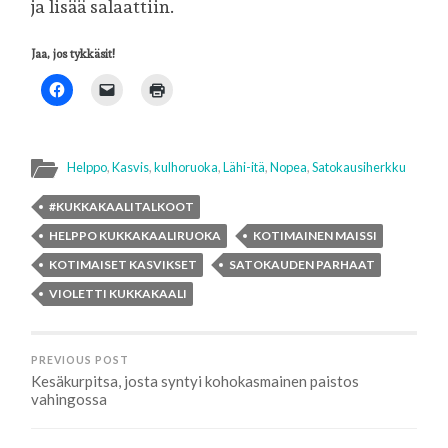
ja lisää salaattiin.
Jaa, jos tykkäsit!
Helppo
,
Kasvis
,
kulhoruoka
,
Lähi-itä
,
Nopea
,
Satokausiherkku
#KUKKAKAALITALKOOT
HELPPO KUKKAKAALIRUOKA
KOTIMAINEN MAISSI
KOTIMAISET KASVIKSET
SATOKAUDEN PARHAAT
VIOLETTI KUKKAKAALI
PREVIOUS POST
Kesäkurpitsa, josta syntyi kohokasmainen paistos
vahingossa