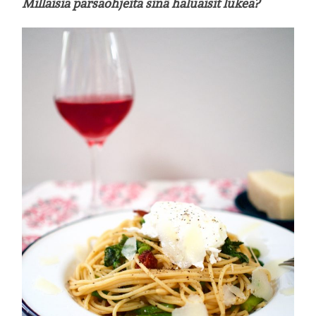
Millaisia parsaohjeita sinä haluaisit lukea?