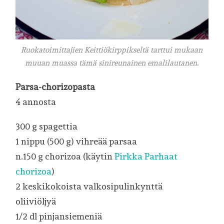
Ruokatoimittajien Keittiökirppikseltä tarttui mukaan
muuan muassa tämä sinireunainen emalilautanen.
Parsa-chorizopasta
4 annosta
300 g spagettia
1 nippu (500 g) vihreää parsaa
n.150 g chorizoa (käytin
Pirkka Parhaat
chorizoa
)
2 keskikokoista valkosipulinkynttä
oliiviöljyä
1/2 dl pinjansiemeniä