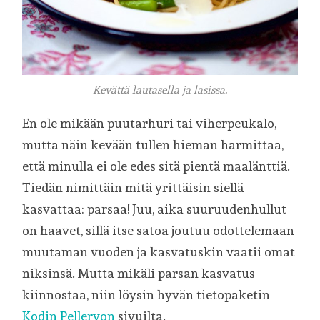
Kevättä lautasella ja lasissa.
En ole mikään puutarhuri tai viherpeukalo,
mutta näin kevään tullen hieman harmittaa,
että minulla ei ole edes sitä pientä maalänttiä.
Tiedän nimittäin mitä yrittäisin siellä
kasvattaa: parsaa! Juu, aika suuruudenhullut
on haavet, sillä itse satoa joutuu odottelemaan
muutaman vuoden ja kasvatuskin vaatii omat
niksinsä. Mutta mikäli parsan kasvatus
kiinnostaa, niin löysin hyvän tietopaketin
Kodin Pellervon
sivuilta.