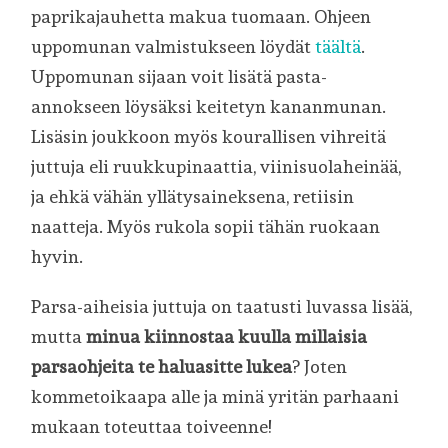
paprikajauhetta makua tuomaan. Ohjeen
uppomunan valmistukseen löydät
täältä
.
Uppomunan sijaan voit lisätä pasta-
annokseen löysäksi keitetyn kananmunan.
Lisäsin joukkoon myös kourallisen vihreitä
juttuja eli ruukkupinaattia, viinisuolaheinää,
ja ehkä vähän yllätysaineksena, retiisin
naatteja. Myös rukola sopii tähän ruokaan
hyvin.
Parsa-aiheisia juttuja on taatusti luvassa lisää,
mutta
minua kiinnostaa kuulla millaisia
parsaohjeita te haluasitte lukea
? Joten
kommetoikaapa alle ja minä yritän parhaani
mukaan toteuttaa toiveenne!