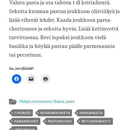
Valuta pasta ja ota talteen 1 dl keitinlientä.
Sekoita kuuman pastan joukkoon oliiviöljyä ja
lisää vihreät lehdet. Kaada joukkoon parsa-
chorizoseos ja sekoita hyvin. Lisää keitinvettä
tarvittaessa. Revi lopuksi joukkoon vielä
basilika ja höylää pastan päälle parmesaania
tai pecorinoa.
Jaa, jos tykkäsit!
Helppo
,
kananmuna
,
Nopea
,
pasta
CHORIZO
KEVÄINEN PASTA
PARSAPASTA
PARSARUOAT
PASTARUOAT
RETIISIN NAATIT
UPPOMUNA