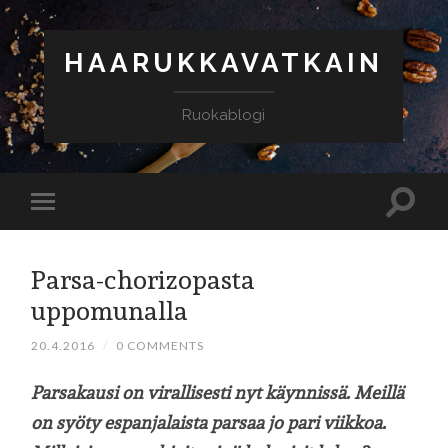
HAARUKKAVATKAIN
Ruokablogi
Parsa-chorizopasta
uppomunalla
20.4.2016
/
0 COMMENTS
Parsakausi on virallisesti nyt käynnissä. Meillä
on syöty espanjalaista parsaa jo pari viikkoa.