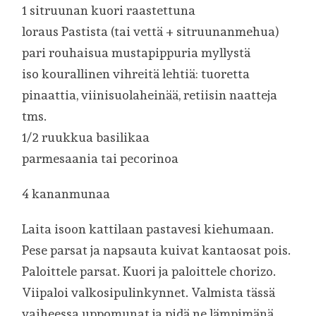
1 sitruunan kuori raastettuna
loraus Pastista (tai vettä + sitruunanmehua)
pari rouhaisua mustapippuria myllystä
iso kourallinen vihreitä lehtiä: tuoretta
pinaattia, viinisuolaheinää, retiisin naatteja
tms.
1/2 ruukkua basilikaa
parmesaania tai pecorinoa
4 kananmunaa
Laita isoon kattilaan pastavesi kiehumaan.
Pese parsat ja napsauta kuivat kantaosat pois.
Paloittele parsat. Kuori ja paloittele chorizo.
Viipaloi valkosipulinkynnet. Valmista tässä
vaiheessa uppomunat ja pidä ne lämpimänä