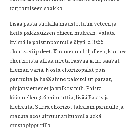
tarjoamiseen saakka.
Lisää pasta suolalla maustettuun veteen ja
keitä pakkauksen ohjeen mukaan. Valuta
kylmälle paistinpannulle öljyä ja lisää
chorizoviipaleet. Kuumenna hiljalleen, kunnes
chorizoista alkaa irrota rasvaa ja ne saavat
hieman väriä. Nosta chorizopalat pois
pannulta ja lisää sinne paloitellut parsat,
pinjansiemenet ja valkosipuli. Paista
käännellen 3-4 minuuttia, lisää Pastis ja
kiehauta. Siirrä chorizot takaisin pannulle ja
mausta seos sitruunankuorella sekä
mustapippurilla.