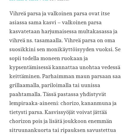
Vihreä parsa ja valkoinen parsa ovat itse
asiassa sama kasvi – valkoinen parsa
kasvatetaan harjumaisessa multakasassa ja
vihreä ns. tasamaalla. Vihreä parsa on oma
suosikkini sen monikäyttöisyyden vuoksi. Se
sopii todella moneen ruokaan ja
kypsentämisessä kannattaa unohtaa vedessä
keittäminen. Parhaimman maun parsaan saa
grillaamalla, pariloimalla tai uunissa
paahtamalla. Tässä pastassa yhdistyvät
lempiraaka-aineeni: chorizo, kananmuna ja
tietysti parsa. Kasvissyöjät voivat jättää
chorizon pois ja lisätä joukkoon enemmän
sitruunankuorta tai ripauksen savustettua