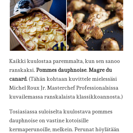
Kaikki kuulostaa paremmalta, kun sen sanoo
ranskaksi.
Pommes dauphnoise
.
Magre du
canard
. (Tähän kohtaan kuvittele mielessäsi
Michel Roux Jr. Masterchef Professionalsissa
kuvailemassa ranskalaista klassikkoannosta.)
Tosiasiassa suloiselta kuulostava pommes
dauphnoise on vastine kotoisille
kermaperunoille, melkein. Perunat höylätään