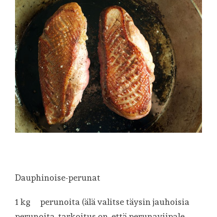
Dauphinoise-perunat
1 kg perunoita (älä valitse täysin jauhoisia
perunoita, tarkoitus on, että perunaviipale