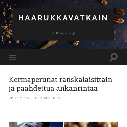
HAARUKKAVATKAIN
Ruokablogi
Kermaperunat ranskalaisittain
ja paahdettua ankanrintaa
28.11.2015
/
0 COMMENTS