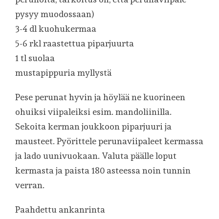
pysyy muodossaan)
3-4 dl kuohukermaa
5-6 rkl raastettua piparjuurta
1 tl suolaa
mustapippuria myllystä
Pese perunat hyvin ja höylää ne kuorineen
ohuiksi viipaleiksi esim. mandoliinilla.
Sekoita kerman joukkoon piparjuuri ja
mausteet. Pyörittele perunaviipaleet kermassa
ja lado uunivuokaan. Valuta päälle loput
kermasta ja paista 180 asteessa noin tunnin
verran.
Paahdettu ankanrinta