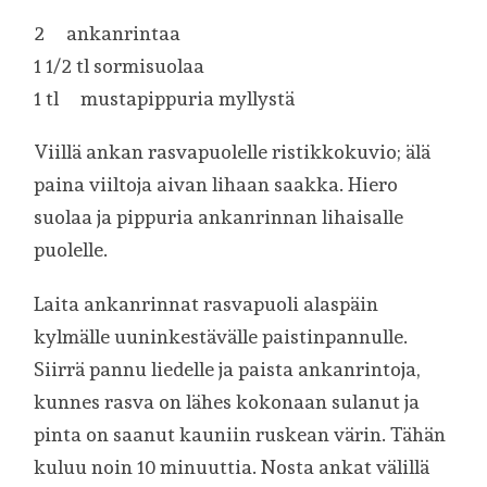
2 ankanrintaa
1 1/2 tl sormisuolaa
1 tl mustapippuria myllystä
Viillä ankan rasvapuolelle ristikkokuvio; älä
paina viiltoja aivan lihaan saakka. Hiero
suolaa ja pippuria ankanrinnan lihaisalle
puolelle.
Laita ankanrinnat rasvapuoli alaspäin
kylmälle uuninkestävälle paistinpannulle.
Siirrä pannu liedelle ja paista ankanrintoja,
kunnes rasva on lähes kokonaan sulanut ja
pinta on saanut kauniin ruskean värin. Tähän
kuluu noin 10 minuuttia. Nosta ankat välillä