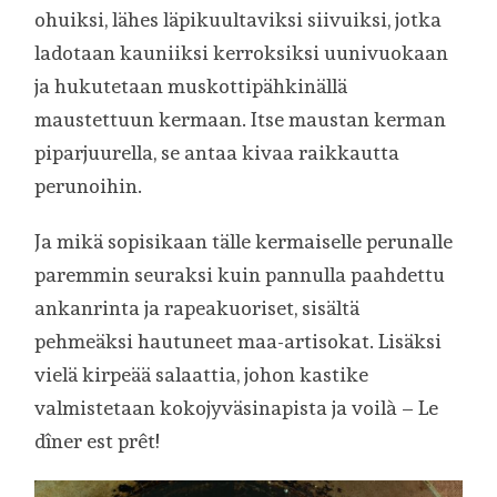
ohuiksi, lähes läpikuultaviksi siivuiksi, jotka
ladotaan kauniiksi kerroksiksi uunivuokaan
ja hukutetaan muskottipähkinällä
maustettuun kermaan. Itse maustan kerman
piparjuurella, se antaa kivaa raikkautta
perunoihin.
Ja mikä sopisikaan tälle kermaiselle perunalle
paremmin seuraksi kuin pannulla paahdettu
ankanrinta ja rapeakuoriset, sisältä
pehmeäksi hautuneet maa-artisokat. Lisäksi
vielä kirpeää salaattia, johon kastike
valmistetaan kokojyväsinapista ja voilà – Le
dîner est prêt!