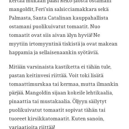
kertaa mukaan pääsi Reko-jaosta ostamani
mangoldit, Feri’sin salsicciamakkara sekä
Palmasta, Santa Catalinan kauppahallista
ostamani puolikuivatut tomaatit. Nuo
tomaatit ovat siis aivan älyn hyviä! Ne
myytiin irtomyyntinä tiskistä ja ovat makean
happamia ja sellaisenaankin syötäviä.
Mitään varsinaista kastiketta ei tähän tule,
pastan keitinvesi riittää. Voit toki lisätä
tomaattimurskaa tai kermaa, mutta ilmankin
pärjää. Mangoldin sijaan kokeile lehtikaalia,
pinaattia tai mustakaalia. Öljyyn säilytyt
puolikuivatut tomaatit sopivat tähän tai
tuoreet kirsikkatomaatit. Kuten sanoin,
variaatioita riittää!