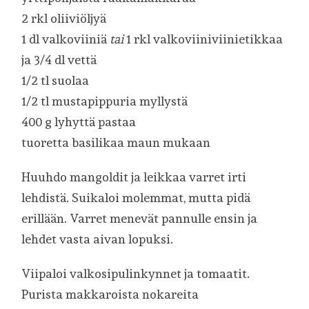
2 rkl oliiviöljyä
1 dl valkoviiniä
tai
1 rkl valkoviiniviinietikkaa
ja 3/4 dl vettä
1/2 tl suolaa
1/2 tl mustapippuria myllystä
400 g lyhyttä pastaa
tuoretta basilikaa maun mukaan
Huuhdo mangoldit ja leikkaa varret irti
lehdistä. Suikaloi molemmat, mutta pidä
erillään. Varret menevät pannulle ensin ja
lehdet vasta aivan lopuksi.
Viipaloi valkosipulinkynnet ja tomaatit.
Purista makkaroista nokareita