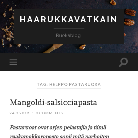
HAARUKKAVATKAIN
Ruokablogi
TAG: HELPPO PASTARUOKA
Mangoldi-salsicciapasta
24.8.2018
/
0 COMMENTS
Pastaruoat ovat arjen pelastajia ja tämä
raakamakkarapasta sopii mitä parhaiten