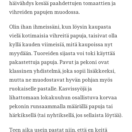
häivähdys kesää paahdettujen tomaattien ja
vihreiden papujen muodossa.
Olin ihan ihmeissäni, kun löysin kaupasta
vielä kotimaisia vihreitä papuja, taisivat olla
kyllä kauden viimeisiä, mitä kaupoissa nyt
myydään. Tuoreiden sijasta voi toki käyttää
pakastettuja papuja. Pavut ja pekoni ovat
klassinen yhdistelmä, joka sopii lisäkkeeksi,
mutta ne muodostavat hyvän pohjan myös
ruokaiselle pastalle. Kasvissyöjä ja
lihattomaan lokakuuhun osallistuva korvaa
pekonin runsaammalla määrällä papuja tai
härkiksellä (tai nyhtiksellä, jos sellaista löytää).
Teen aika usein pastat niin, että en keitä