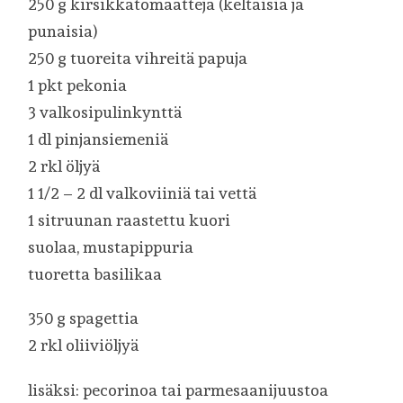
250 g kirsikkatomaatteja (keltaisia ja
punaisia)
250 g tuoreita vihreitä papuja
1 pkt pekonia
3 valkosipulinkynttä
1 dl pinjansiemeniä
2 rkl öljyä
1 1/2 – 2 dl valkoviiniä tai vettä
1 sitruunan raastettu kuori
suolaa, mustapippuria
tuoretta basilikaa
350 g spagettia
2 rkl oliiviöljyä
lisäksi: pecorinoa tai parmesaanijuustoa