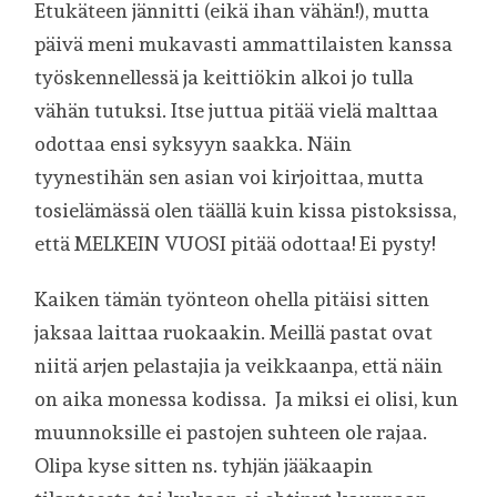
Etukäteen jännitti (eikä ihan vähän!), mutta
päivä meni mukavasti ammattilaisten kanssa
työskennellessä ja keittiökin alkoi jo tulla
vähän tutuksi. Itse juttua pitää vielä malttaa
odottaa ensi syksyyn saakka. Näin
tyynestihän sen asian voi kirjoittaa, mutta
tosielämässä olen täällä kuin kissa pistoksissa,
että MELKEIN VUOSI pitää odottaa! Ei pysty!
Kaiken tämän työnteon ohella pitäisi sitten
jaksaa laittaa ruokaakin. Meillä pastat ovat
niitä arjen pelastajia ja veikkaanpa, että näin
on aika monessa kodissa. Ja miksi ei olisi, kun
muunnoksille ei pastojen suhteen ole rajaa.
Olipa kyse sitten ns. tyhjän jääkaapin