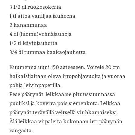
3 1/2 dl ruokosokeria
1 tl aitoa vaniljaa jauheena
2 kananmunaa
4 dl (luomu)vehnäjauhoja
1/2 tl leivinjauhetta
3/4 dl tummaa kaakaojauhetta
Kuumenna uuni 150 asteeseen. Voitele 20 cm
halkaisijaltaan oleva irtopohjavuoka ja vuoraa
pohja leivinpaperilla.
Pese päärynät, leikkaa ne pituussuunnassa
puoliksi ja koverra pois siemenkota. Leikkaa
päärynät terävällä veitsellä viuhkamaiseksi.
Älä leikkaa viipaleita kokonaan irti päärynän
rangasta.