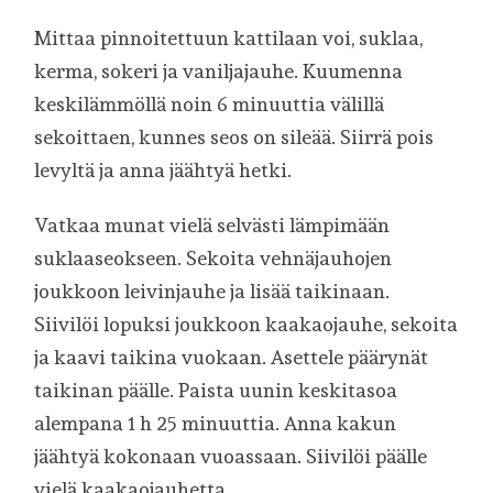
Mittaa pinnoitettuun kattilaan voi, suklaa,
kerma, sokeri ja vaniljajauhe. Kuumenna
keskilämmöllä noin 6 minuuttia välillä
sekoittaen, kunnes seos on sileää. Siirrä pois
levyltä ja anna jäähtyä hetki.
Vatkaa munat vielä selvästi lämpimään
suklaaseokseen. Sekoita vehnäjauhojen
joukkoon leivinjauhe ja lisää taikinaan.
Siivilöi lopuksi joukkoon kaakaojauhe, sekoita
ja kaavi taikina vuokaan. Asettele päärynät
taikinan päälle. Paista uunin keskitasoa
alempana 1 h 25 minuuttia. Anna kakun
jäähtyä kokonaan vuoassaan. Siivilöi päälle
vielä kaakaojauhetta.