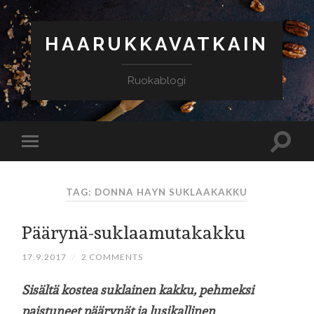
HAARUKKAVATKAIN
Ruokablogi
TAG: DONNA HAYN SUKLAAKAKKU
Päärynä-suklaamutakakku
17.9.2017
/
2 COMMENTS
Sisältä kostea suklainen kakku, pehmeksi
paistuneet päärynät ja lusikallinen