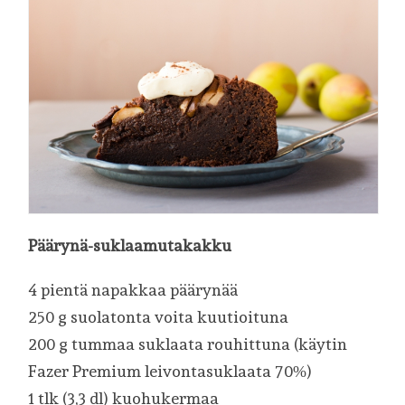
Päärynä-suklaamutakakku
4 pientä napakkaa päärynää
250 g suolatonta voita kuutioituna
200 g tummaa suklaata rouhittuna (käytin
Fazer Premium leivontasuklaata 70%)
1 tlk (3,3 dl) kuohukermaa