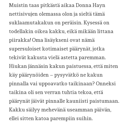
Muistin taas pitkästä aikaa Donna Hayn
nettisivujen olemassa olon ja sieltä tämä
suklaamutakakun on peräisin. Kysessä on
todellakin oikea kakku, eikä mikään littana
piirakka! Oma lisäykseni ovat nämä
supersuloiset kotimaiset päärynät, jotka
tekivät kakusta vielä astetta paremman.
Hiukan jännäsin kakun paistuessa, että miten
käy päärynöiden – pysyvätkö ne kakun
pinnalla vai uppoavatko taikinaan? Onneksi
taikina oli sen verran tuhtia tekoa, että
päärynät jäivät pinnalle kauniisti paistumaan.
Kakku säilyy mehevänä useamman päivän,
ellei sitten katoa parempiin suihin.