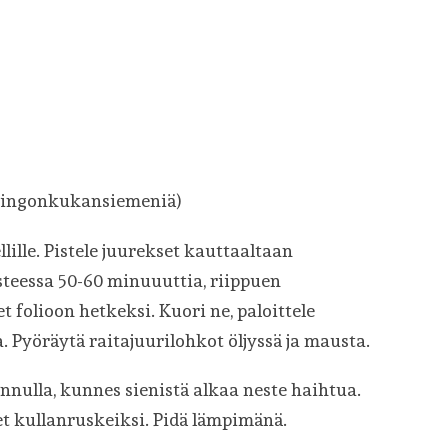
uringonkukansiemeniä)
llille. Pistele juurekset kauttaaltaan
steessa 50-60 minuuuttia, riippuen
t folioon hetkeksi. Kuori ne, paloittele
. Pyöräytä raitajuurilohkot öljyssä ja mausta.
annulla, kunnes sienistä alkaa neste haihtua.
et kullanruskeiksi. Pidä lämpimänä.