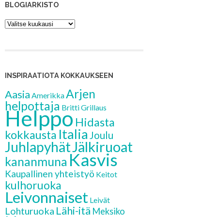
BLOGIARKISTO
Blogiarkisto
INSPIRAATIOTA KOKKAUKSEEN
Arjen
Aasia
Amerikka
helpottaja
Britti
Grillaus
Helppo
Hidasta
Italia
kokkausta
Joulu
Jälkiruoat
Juhlapyhät
Kasvis
kananmuna
Kaupallinen yhteistyö
Keitot
kulhoruoka
Leivonnaiset
Leivät
Lähi-itä
Lohturuoka
Meksiko