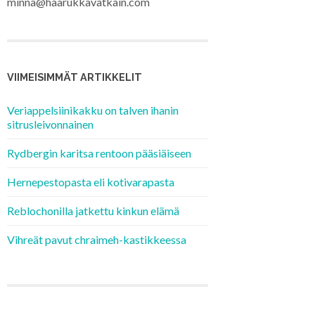
minna@haarukkavatkain.com
VIIMEISIMMÄT ARTIKKELIT
Veriappelsiinikakku on talven ihanin
sitrusleivonnainen
Rydbergin karitsa rentoon pääsiäiseen
Hernepestopasta eli kotivarapasta
Reblochonilla jatkettu kinkun elämä
Vihreät pavut chraimeh-kastikkeessa