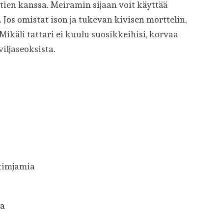
rttien kanssa. Meiramin sijaan voit käyttää
 Jos omistat ison ja tukevan kivisen morttelin,
 Mikäli tattari ei kuulu suosikkeihisi, korvaa
viljaseoksista.
 timjamia
ta