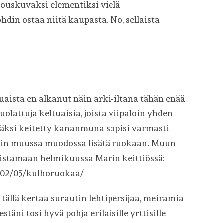
ouskuvaksi elementiksi vielä
in ostaa niitä kaupasta. No, sellaista
tuaista en alkanut näin arki-iltana tähän enää
suolattuja keltuaisia, joista viipaloin yhden
äksi keitetty kananmuna sopisi varmasti
ain muussa muodossa lisätä ruokaan. Muun
aistamaan helmikuussa Marin keittiössä:
/02/05/kulhoruokaa/
n tällä kertaa surautin lehtipersijaa, meiramia
stäni tosi hyvä pohja erilaisille yrttisille