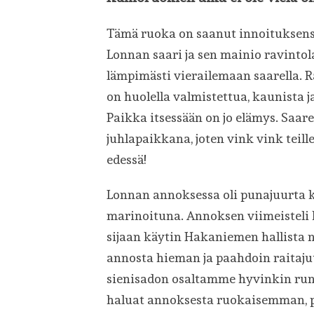
Tämä ruoka on saanut innoituksen
Lonnan saari ja sen mainio ravintola
lämpimästi vierailemaan saarella. R
on huolella valmistettua, kaunista
Paikka itsessään on jo elämys. Saa
juhlapaikkana, joten vink vink teille
edessä!
Lonnan annoksessa oli punajuurta kä
marinoituna. Annoksen viimeisteli k
sijaan käytin Hakaniemen hallista 
annosta hieman ja paahdoin raitaju
sienisadon osaltamme hyvinkin runsaa
haluat annoksesta ruokaisemman, p