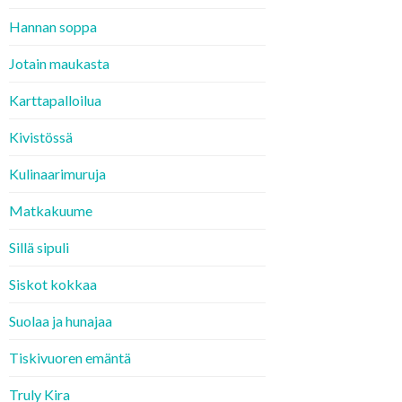
Hannan soppa
Jotain maukasta
Karttapalloilua
Kivistössä
Kulinaarimuruja
Matkakuume
Sillä sipuli
Siskot kokkaa
Suolaa ja hunajaa
Tiskivuoren emäntä
Truly Kira