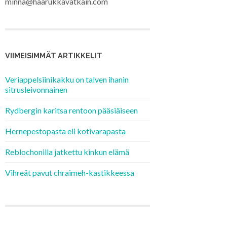
minna@haarukkavatkain.com
VIIMEISIMMÄT ARTIKKELIT
Veriappelsiinikakku on talven ihanin
sitrusleivonnainen
Rydbergin karitsa rentoon pääsiäiseen
Hernepestopasta eli kotivarapasta
Reblochonilla jatkettu kinkun elämä
Vihreät pavut chraimeh-kastikkeessa