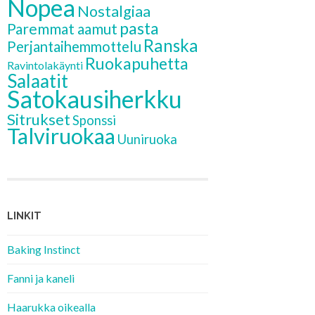
Nopea
Nostalgiaa
pasta
Paremmat aamut
Ranska
Perjantaihemmottelu
Ruokapuhetta
Ravintolakäynti
Salaatit
Satokausiherkku
Sitrukset
Sponssi
Talviruokaa
Uuniruoka
LINKIT
Baking Instinct
Fanni ja kaneli
Haarukka oikealla