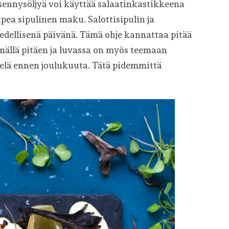
psennysöljyä voi käyttää salaatinkastikkeena
 upea sipulinen maku. Salottisipulin ja
 edellisenä päivänä. Tämä ohje kannattaa pitää
mällä pitäen ja luvassa on myös teemaan
vielä ennen joulukuuta. Tätä pidemmittä