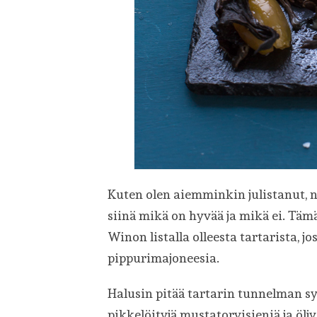
Kuten olen aiemminkin julistanut, n
siinä mikä on hyvää ja mikä ei. Täm
Winon listalla olleesta tartarista, jo
pippurimajoneesia.
Halusin pitää tartarin tunnelman sy
pikkelöityjä mustatorvisieniä ja öljy