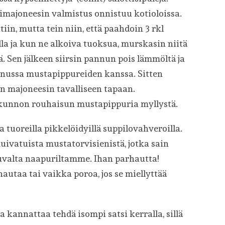
imajoneesin valmistus onnistuu kotioloissa.
iin, mutta tein niin, että paahdoin 3 rkl
a ja kun ne alkoiva tuoksua, murskasin niitä
ä. Sen jälkeen siirsin pannun pois lämmöltä ja
nnussa mustapippureiden kanssa. Sitten
tin majoneesin tavalliseen tapaan.
ä kunnon rouhaisun mustapippuria myllystä.
 tuoreilla pikkelöidyillä suppilovahveroilla.
ivatuista mustatorvisienistä, jotka sain
uvalta naapuriltamme. Ihan parhautta!
nautaa tai vaikka poroa, jos se miellyttää
a kannattaa tehdä isompi satsi kerralla, sillä