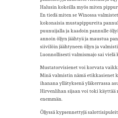
Halusin kokeilla myös miten pippur
En tiedä miten se Winossa valmistett
kokonaisia mustapippureita pannull
puunuijalla ja kaadoin pannulle öljy
annoin öljyn jäähtyä ja maustua pa
siivilöin jäähtyneen öljyn ja valmis
Luonnollisesti valmismajo sai viel
Mustatorvisienet voi korvata vaikka
Minä valmistin nämä etikkasienet ku
ihanana yllätyksenä yläkerrassa as
Hirvenlihan sijaan voi toki käyttää 
enemmän.
Öljyssä kypsennettyjä salottisipuleit