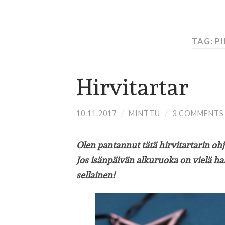
TAG: P
Hirvitartar
10.11.2017
/
MINTTU
/
3 COMMENTS
Olen pantannut tätä hirvitartarin oh
Jos isänpäivän alkuruoka on vielä hak
sellainen!