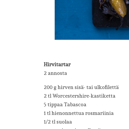
Hirvitartar
2 annosta
200 g hirven sisä- tai ulkofilettä
2 tl Worcestershire-kastiketta
5 tippaa Tabascoa
1 tl hienonnettua rosmariinia
1/2 tl suolaa