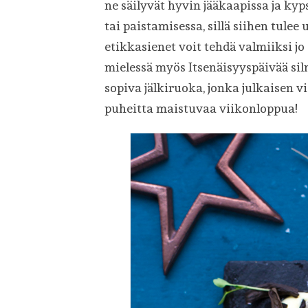
ne säilyvät hyvin jääkaapissa ja ky
tai paistamisessa, sillä siihen tulee
etikkasienet voit tehdä valmiiksi jo
mielessä myös Itsenäisyyspäivää sil
sopiva jälkiruoka, jonka julkaisen 
puheitta maistuvaa viikonloppua!