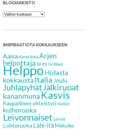
BLOGIARKISTO
Blogiarkisto
INSPIRAATIOTA KOKKAUKSEEN
Arjen
Aasia
Amerikka
helpottaja
Britti
Grillaus
Helppo
Hidasta
Italia
kokkausta
Joulu
Jälkiruoat
Juhlapyhät
Kasvis
kananmuna
Kaupallinen yhteistyö
Keitot
kulhoruoka
Leivonnaiset
Leivät
Lähi-itä
Lohturuoka
Meksiko