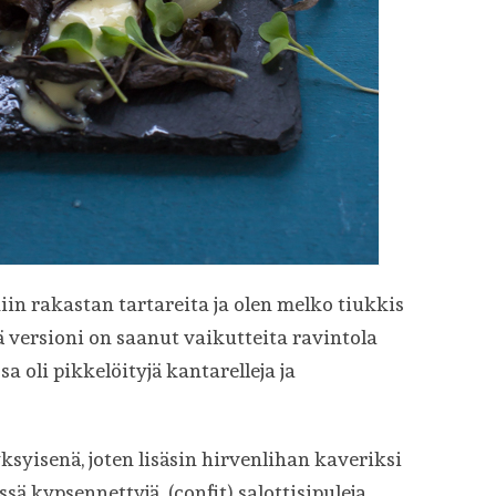
iin rakastan tartareita ja olen melko tiukkis
ä versioni on saanut vaikutteita ravintola
ssa oli pikkelöityjä kantarelleja ja
ksyisenä, joten lisäsin hirvenlihan kaveriksi
ssä kypsennettyjä (confit) salottisipuleja.