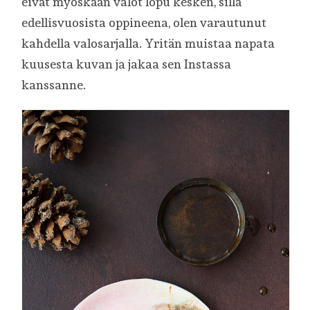
eivät myöskään valot lopu kesken, sillä
edellisvuosista oppineena, olen varautunut
kahdella valosarjalla. Yritän muistaa napata
kuusesta kuvan ja jakaa sen Instassa
kanssanne.