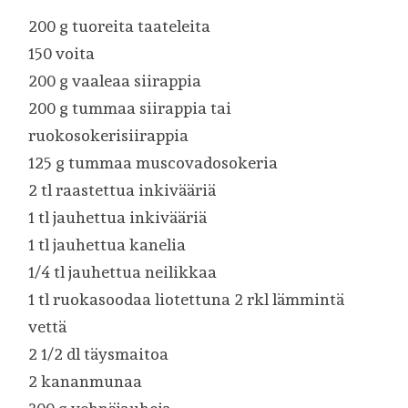
200 g tuoreita taateleita
150 voita
200 g vaaleaa siirappia
200 g tummaa siirappia tai
ruokosokerisiirappia
125 g tummaa muscovadosokeria
2 tl raastettua inkivääriä
1 tl jauhettua inkivääriä
1 tl jauhettua kanelia
1/4 tl jauhettua neilikkaa
1 tl ruokasoodaa liotettuna 2 rkl lämmintä
vettä
2 1/2 dl täysmaitoa
2 kananmunaa