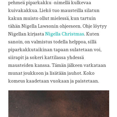
pehmeä piparkakku -nimellä kulkevaa
kuivakakkua. Liekö tuo mausteilla silatun
kakun muisto ollut mielessä, kun tartuin
tähän Nigella Lawsonin ohjeeseen. Ohje löytyy
Nigellan kirjasta
Nigella Christmas
. Kuten
sanoin, on valmistus todella helppoa, sillä
piparkakkutaikinan tapaan sulatetaan voi,
siirapit ja sokeri kattilassa yhdessä
mausteiden kanssa. Tämän jälkeen vatkataan
munat joukkoon ja lisätään jauhot. Koko
komeus kaadetaan vuokaan ja paistetaan.