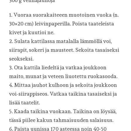
300 g vehnäjauhoja
1. Vuoraa suorakaiteeen muotoinen vuoka (n.
30×20 cm) leivinpaperilla. Poista taateleista
kivet ja kuutioi ne.
2. Sulata kattilassa matalalla lämmöllä voi,
siirapit, sokeri ja mausteet. Sekoita tasaiseksi
seokseksi.
3. Ota kattila liedeltä ja vatkaa joukkoon
maito, munat ja veteen liuotettu ruokasooda.
4. Mittaa jauhot kulhoon ja sekoita joukkoon
voi-siirappiseos. Vatkaa taikina tasaiseksi ja
lisää taatelit.
5. Kaada taikina vuokaan. Taikina on löysää,
tässä piilee kakun tahmaisuuden salaisuus.
6. Paista uunissa 170 asteessa noin 40-50