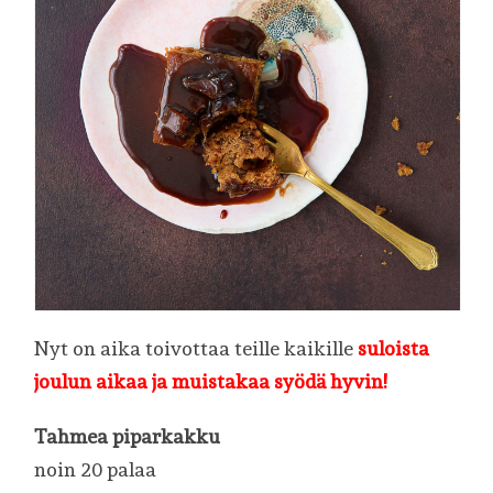
Nyt on aika toivottaa teille kaikille
suloista
joulun aikaa ja muistakaa syödä hyvin!
Tahmea piparkakku
noin 20 palaa