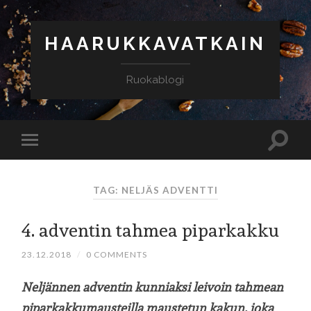
HAARUKKAVATKAIN
Ruokablogi
TAG: NELJÄS ADVENTTI
4. adventin tahmea piparkakku
23.12.2018
/
0 COMMENTS
Neljännen adventin kunniaksi leivoin tahmean
piparkakkumausteilla maustetun kakun, joka